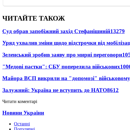
ЧИТАЙТЕ ТАКОЖ
Суд обрав запобіжний захід Стефанішиній
13279
Уряд ухвалив зміни щодо відстрочки від мобілізац
Зеленський зробив заяву про мирні переговори
10
"Медові пастки": СБУ попередила військових
100
Майора ВСП викрили на "допомозі" військовому
Залужний: Україна не вступить до НАТО
8612
Читати коментарі
Новини України
Останні
Популярні