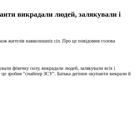
анти викрадали людей, залякували і
акож жителів навколишніх сіл. Про це повідомив голова
вували фізичну силу, викрадали людей, залякували всіх і
що це зробив "снайпер ЗСУ". Батька дитини окупанти викрали й