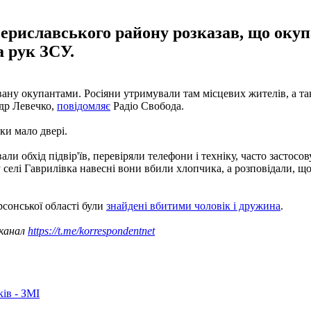
ериславського району розказав, що окуп
а рук ЗСУ.
овану окупантами. Росіяни утримували там місцевих жителів, а т
др Левечко,
повідомляє
Радіо Свобода.
ки мало двері.
ли обхід підвір'їв, перевіряли телефони і техніку, часто застосо
у селі Гаврилівка навесні вони вбили хлопчика, а розповідали, 
сонської області були
знайдені вбитими чоловік і дружина
.
 канал
https://t.me/korrespondentnet
ків - ЗМІ