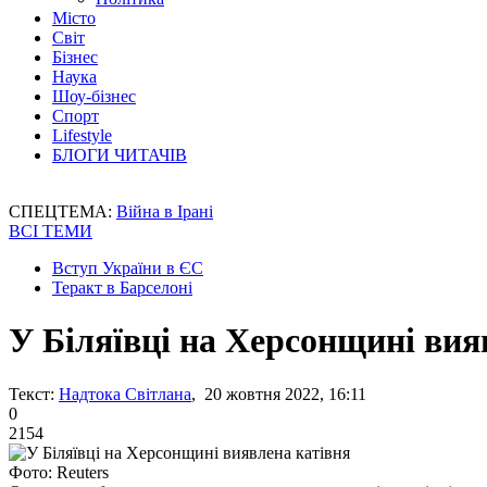
Місто
Світ
Бізнес
Наука
Шоу-бізнес
Спорт
Lifestyle
БЛОГИ ЧИТАЧІВ
СПЕЦТЕМА:
Війна в Ірані
ВСІ ТЕМИ
Вступ України в ЄС
Теракт в Барселоні
У Біляївці на Херсонщині вия
Текст:
Надтока Світлана
, 20 жовтня 2022, 16:11
0
2154
Фото: Reuters