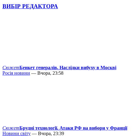
ВИБІР РЕДАКТОРА
Сюжет
Бенкет генералів. Наслідки вибуху в Москві
Росія новини
— Вчора, 23:58
Сюжет
Брудні технології. Атаки РФ на вибори у Франції
Новини світу
— Вчора, 23:39