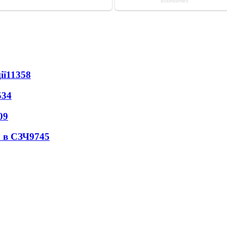
ії
11358
534
09
 в СЗЧ
9745