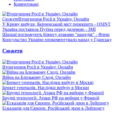
Коментовані
Сюжет
Вторгнення Росії в Україну. Онлайн
У Криму вибухи, Керченський міст перекрито - OSINT
Україна поставила Путіна перед дилемою - ЗМІ
Шахраї погрожують бізнесу атаками "шахедів" - Флеш
Консульство України прокоментувало напад у Гданську
Сюжети
Вторгнення Росії в Україну. Онлайн
Війна на Близькому Сході. Онлайн
Бенкет генералів. Наслідки вибуху в Москві
Брудні технології. Атаки РФ на вибори у Франції
Ескалація для Європи. Російський дрон в Лейпцигу