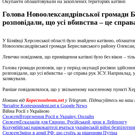
Окупанти облаштовували на захоплених територіях катівні
Голова Новоолександрівської громади Б
розповідали, що усі вбивства – це справ
У Біляївці Херсонської області було знайдено катівню, облашт
Новоолександрівської громади Бериславського району Олексан
Левечко повідомив, що приміщення катівні було без вікон – тіль
Голова громади розповів, що у період окупації росіяни здійснюва
розповідали, що усі вбивства – це справа рук ЗСУ. Наприклад, 
залякували.
Раніше повідомлялося, що у звільненому населеному пункті Хер
Новини від
Кореспондент.net
у Telegram. Підписуйтесь на наш
Читайте Korrespondent.net в Google News
Війна Росії з Україною
Сюжет
Вторгнення Росії в Україну. Онлайн
Сюжет
Ескалація для Європи. Російський дрон в Лейпцигу
Колумбійські наркокартелі вчаться українській війні безпілотни
Сюжет
Зміни в армії РФ: що стоїть за рішенням Путіна