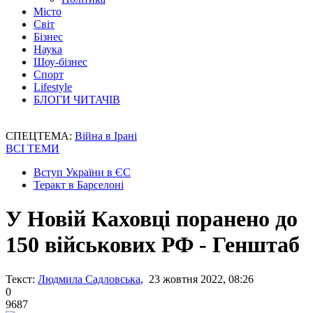
Місто
Світ
Бізнес
Наука
Шоу-бізнес
Спорт
Lifestyle
БЛОГИ ЧИТАЧІВ
СПЕЦТЕМА:
Війна в Ірані
ВСІ ТЕМИ
Вступ України в ЄС
Теракт в Барселоні
У Новій Каховці поранено до
150 військових РФ - Генштаб
Текст:
Людмила Садловська
, 23 жовтня 2022, 08:26
0
9687