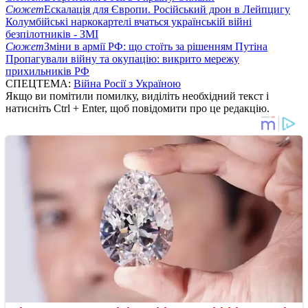
Сюжет
Ескалація для Європи. Російський дрон в Лейпцигу
Колумбійські наркокартелі вчаться українській війні
безпілотників - ЗМІ
Сюжет
Зміни в армії РФ: що стоїть за рішенням Путіна
Пропагували війну та окупацію: викрито мережу
прихильників РФ
СПЕЦТЕМА:
Війна Росії з Україною
Якщо ви помітили помилку, виділіть необхідний текст і
натисніть Ctrl + Enter, щоб повідомити про це редакцію.