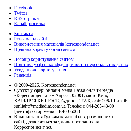
Facebook
Twitter
RSS-стрічки
E-mail розсилка
Контакти
Реклама на сайті
Використання матеріалів korrespondent.net
Правила користування сайтом
Договір користування сайтом
Політика у сфері конфіденційності і персональних даних
Угода щодо користування
Редакція
© 2000-2026, Korrespondent.net
Суб'єкт у сфері онлайн-медіа Назва онлайн-медіа –
«КореспонденТ.net» Адреса: 02091, місто Київ,
ХАРКІВСЬКЕ ШОСЕ, будинок 172-Б, офіс 208/1 E-mail:
sunlight@mediadim.com.ua
Телефон: 044-205-43-00
Ідентифікатор медіа – R40-06068
Використання будь-яких матеріалів, розміщених на
сайті, дозволяється за умови посилання на
Корреспондент.net.