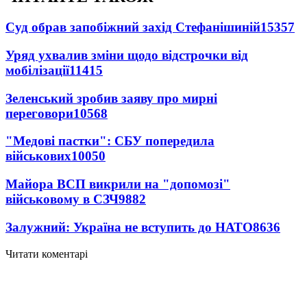
Суд обрав запобіжний захід Стефанішиній
15357
Уряд ухвалив зміни щодо відстрочки від
мобілізації
11415
Зеленський зробив заяву про мирні
переговори
10568
"Медові пастки": СБУ попередила
військових
10050
Майора ВСП викрили на "допомозі"
військовому в СЗЧ
9882
Залужний: Україна не вступить до НАТО
8636
Читати коментарі