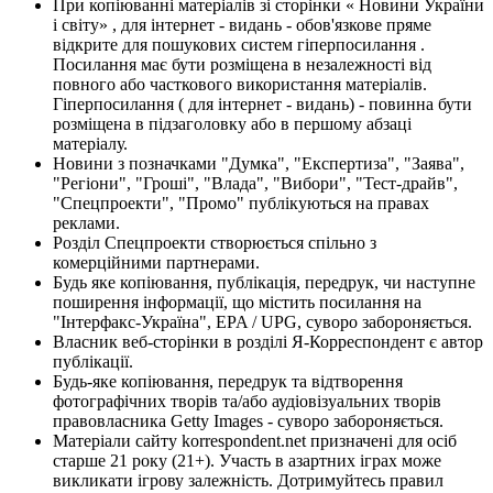
При копіюванні матеріалів зі сторінки « Новини України
і світу» , для інтернет - видань - обов'язкове пряме
відкрите для пошукових систем гіперпосилання .
Посилання має бути розміщена в незалежності від
повного або часткового використання матеріалів.
Гіперпосилання ( для інтернет - видань) - повинна бути
розміщена в підзаголовку або в першому абзаці
матеріалу.
Новини з позначками "Думка", "Експертиза", "Заява",
"Регіони", "Гроші", "Влада", "Вибори", "Тест-драйв",
"Спецпроекти", "Промо" публікуються на правах
реклами.
Розділ Спецпроекти створюється спільно з
комерційними партнерами.
Будь яке копіювання, публікація, передрук, чи наступне
поширення інформації, що містить посилання на
"Інтерфакс-Україна", EPA / UPG, суворо забороняється.
Власник веб-сторінки в розділі Я-Корреспондент є автор
публікації.
Будь-яке копіювання, передрук та відтворення
фотографічних творів та/або аудіовізуальних творів
правовласника Getty Images - суворо забороняється.
Матеріали сайту korrespondent.net призначені для осіб
старше 21 року (21+). Участь в азартних іграх може
викликати ігрову залежність. Дотримуйтесь правил