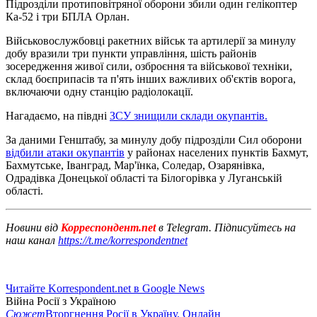
Підрозділи протиповітряної оборони збили один гелікоптер
Ка-52 і три БПЛА Орлан.
Військовослужбовці ракетних військ та артилерії за минулу
добу вразили три пункти управління, шість районів
зосередження живої сили, озброєння та військової техніки,
склад боєприпасів та п'ять інших важливих об'єктів ворога,
включаючи одну станцію радіолокації.
Нагадаємо, на півдні
ЗСУ знищили склади окупантів.
За даними Генштабу, за минулу добу підрозділи Сил оборони
відбили атаки окупантів
у районах населених пунктів Бахмут,
Бахмутське, Іванград, Мар'їнка, Соледар, Озарянівка,
Одрадівка Донецької області та Білогорівка у Луганській
області.
Новини від
Корреспондент.net
в Telegram. Підписуйтесь на
наш канал
https://t.me/korrespondentnet
Читайте Korrespondent.net в Google News
Війна Росії з Україною
Сюжет
Вторгнення Росії в Україну. Онлайн