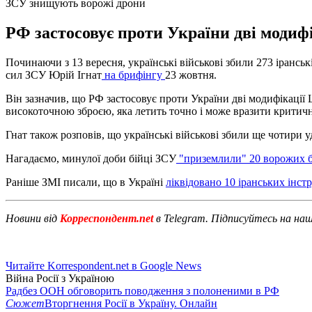
ЗСУ знищують ворожі дрони
РФ застосовує проти України дві модифі
Починаючи з 13 вересня, українські військові збили 273 ірансь
сил ЗСУ Юрій Ігнат
на брифінгу
23 жовтня.
Він зазначив, що РФ застосовує проти України дві модифікації 
високоточною зброєю, яка летить точно і може вразити критичн
Гнат також розповів, що українські військові збили ще чотири у
Нагадаємо, минулої доби бійці ЗСУ
"приземлили" 20 ворожих б
Раніше ЗМІ писали, що в Україні
ліквідовано 10 іранських інст
Новини від
Корреспондент.net
в Telegram. Підписуйтесь на на
Читайте Korrespondent.net в Google News
Війна Росії з Україною
Радбез ООН обговорить поводження з полоненими в РФ
Сюжет
Вторгнення Росії в Україну. Онлайн