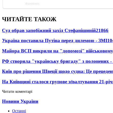
ЧИТАЙТЕ ТАКОЖ
Суд обрав запобіжний захід Стефанішиній
21866
Україна поставила Путіна перед дилемою - ЗМІ
10
Майора ВСП викрили на "допомозі" військовому
РФ створила "українську бригаду" з полонених -
Київ про рішення Швеції щодо судна: Це прецеден
На Київщині сталося групове зґвалтування 21-річ
Читати коментарі
Новини України
Останні