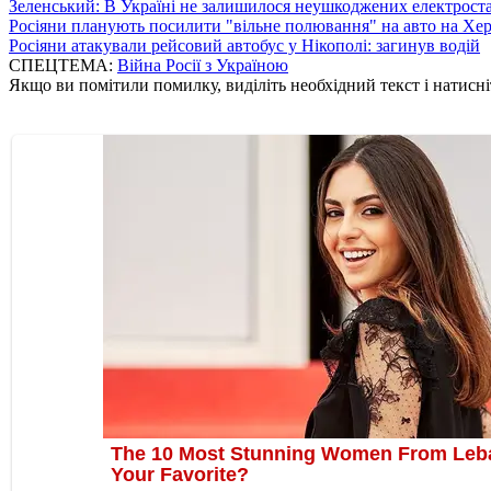
Зеленський: В Україні не залишилося неушкоджених електрост
Росіяни планують посилити "вільне полювання" на авто на Хе
Росіяни атакували рейсовий автобус у Нікополі: загинув водій
СПЕЦТЕМА:
Війна Росії з Україною
Якщо ви помітили помилку, виділіть необхідний текст і натисніт