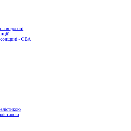
 на водогоні
анцій
рсонщині - ОВА
балістикою