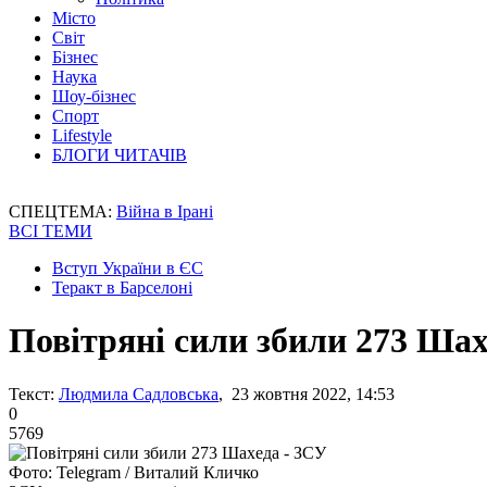
Місто
Світ
Бізнес
Наука
Шоу-бізнес
Спорт
Lifestyle
БЛОГИ ЧИТАЧІВ
СПЕЦТЕМА:
Війна в Ірані
ВСІ ТЕМИ
Вступ України в ЄС
Теракт в Барселоні
Повітряні сили збили 273 Шах
Текст:
Людмила Садловська
, 23 жовтня 2022, 14:53
0
5769
Фото: Telegram / Виталий Кличко