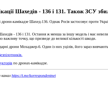
кації Шахедів - 136 і 131. Також ЗСУ зб
кі дрони-камікадзе Шахед-136. Однак Росія застосовує проти Укр
Шахедів - 136 і 131. Остання ж менша за іншу модель і має неве
о важливу точку, що призведе до великої кількості шкоди.
дарні дрони Мохаджер-6. Один із них уцілів, його зараз вивчають
езпілотників.
рукторів
по дронах-камікадзе.
ш канал
https://t.me/korrespondentnet