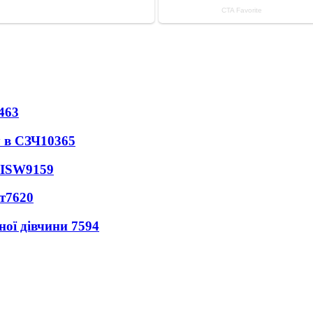
463
 в СЗЧ
10365
 ISW
9159
т
7620
ної дівчини
7594