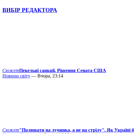
ВИБІР РЕДАКТОРА
Сюжет
Пекельні санкції. Рішення Сената США
Новини світу
— Вчора, 23:14
Сюжет
"Полювати на лучника, а не на стрілу". Як Україні 