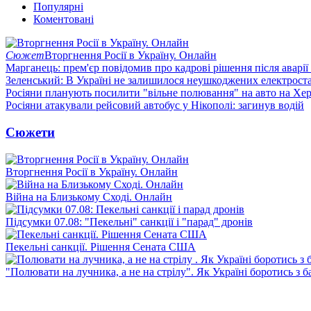
Популярні
Коментовані
Сюжет
Вторгнення Росії в Україну. Онлайн
Марганець: прем'єр повідомив про кадрові рішення після аварії
Зеленський: В Україні не залишилося неушкоджених електрост
Росіяни планують посилити "вільне полювання" на авто на Хе
Росіяни атакували рейсовий автобус у Нікополі: загинув водій
Сюжети
Вторгнення Росії в Україну. Онлайн
Війна на Близькому Сході. Онлайн
Підсумки 07.08: "Пекельні" санкції і "парад" дронів
Пекельні санкції. Рішення Сената США
"Полювати на лучника, а не на стрілу". Як Україні боротись з 