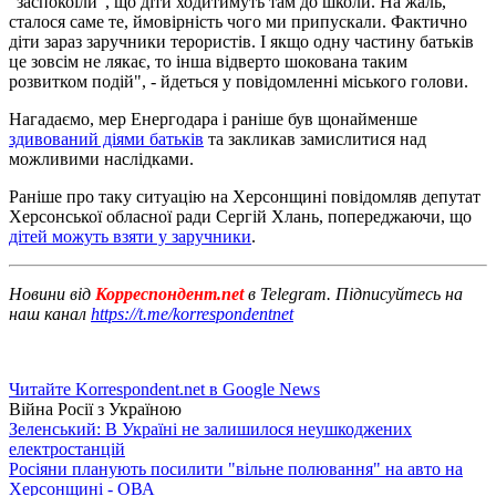
"заспокоїли", що діти ходитимуть там до школи. На жаль,
сталося саме те, ймовірність чого ми припускали. Фактично
діти зараз заручники терористів. І якщо одну частину батьків
це зовсім не лякає, то інша відверто шокована таким
розвитком подій", - йдеться у повідомленні міського голови.
Нагадаємо, мер Енергодара і раніше був щонайменше
здивований діями батьків
та закликав замислитися над
можливими наслідками.
Раніше про таку ситуацію на Херсонщині повідомляв депутат
Херсонської обласної ради Сергій Хлань, попереджаючи, що
дітей можуть взяти у заручники
.
Новини від
Корреспондент.net
в Telegram. Підписуйтесь на
наш канал
https://t.me/korrespondentnet
Читайте Korrespondent.net в Google News
Війна Росії з Україною
Зеленський: В Україні не залишилося неушкоджених
електростанцій
Росіяни планують посилити "вільне полювання" на авто на
Херсонщині - ОВА