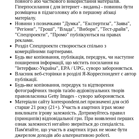
повного або часткового використання матеріалів.
Гіперпосилання ( для інтернет - видань) - повинна бути
розміщена в підзаголовку або в першому абзаці
матеріалу.
Новини з позначками "Думка", "Експертиза", "Заява",
"Регіони", "Гроші", "Влада", "Вибори", "Тест-драйв",
"Спецпроекти", "Промо" публікуються на правах
реклами.
Розділ Спецпроекти створюється спільно з
комерційними партнерами.
Будь яке копіювання, публікація, передрук, чи наступне
поширення інформації, що містить посилання на
"Інтерфакс-Україна", EPA / UPG, суворо забороняється.
Власник веб-сторінки в розділі Я-Корреспондент є автор
публікації.
Будь-яке копіювання, передрук та відтворення
фотографічних творів та/або аудіовізуальних творів
правовласника Getty Images - суворо забороняється.
Матеріали сайту korrespondent.net призначені для осіб
старше 21 року (21+). Участь в азартних іграх може
викликати ігрову залежність. Дотримуйтесь правил
(принципів) відповідальної гри. При виявленні перших
ознак залежності негайно зверніться до спеціаліста.
Пам'ятайте, що участь в азартних іграх не може бути
джерелом доходів або альтернативою роботі.