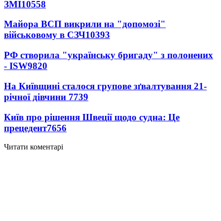
ЗМІ
10558
Майора ВСП викрили на "допомозі"
військовому в СЗЧ
10393
РФ створила "українську бригаду" з полонених
- ISW
9820
На Київщині сталося групове зґвалтування 21-
річної дівчини
7739
Київ про рішення Швеції щодо судна: Це
прецедент
7656
Читати коментарі