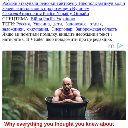
Росіяни атакували рейсовий автобус у Нікополі: загинув водій
Зеленський розповів про розмову з Вучичем
Сюжет
Вторгнення Росії в Україну. Онлайн
СПЕЦТЕМА:
Війна Росії з Україною
ТЕГИ:
Россия
,
Украина
,
дети
,
Запорожье
,
отдых
,
заложники
,
оккупация
,
Энергодар
,
Запорожская область
Якщо ви помітили помилку, виділіть необхідний текст і
натисніть Ctrl + Enter, щоб повідомити про це редакцію.