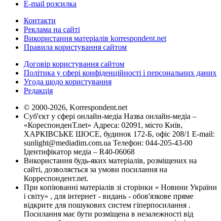
E-mail розсилка
Контакти
Реклама на сайті
Використання матеріалів korrespondent.net
Правила користування сайтом
Договір користування сайтом
Політика у сфері конфіденційності і персональних даних
Угода щодо користування
Редакція
© 2000-2026, Korrespondent.net
Суб'єкт у сфері онлайн-медіа Назва онлайн-медіа –
«КореспонденТ.net» Адреса: 02091, місто Київ,
ХАРКІВСЬКЕ ШОСЕ, будинок 172-Б, офіс 208/1 E-mail:
sunlight@mediadim.com.ua
Телефон: 044-205-43-00
Ідентифікатор медіа – R40-06068
Використання будь-яких матеріалів, розміщених на
сайті, дозволяється за умови посилання на
Корреспондент.net.
При копіюванні матеріалів зі сторінки « Новини України
і світу» , для інтернет - видань - обов'язкове пряме
відкрите для пошукових систем гіперпосилання .
Посилання має бути розміщена в незалежності від