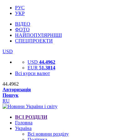
РУС
УКР
ВІДЕО
ФОТО
НАЙПОПУЛЯРНІШІ
СПЕЦПРОЕКТИ
USD
USD
44.4962
EUR
51.3814
Всі курси валют
44.4962
Авторизація
Пошук
RU
ВСІ РОЗДІЛИ
Головна
Україна
Всі новини розділу
Політика