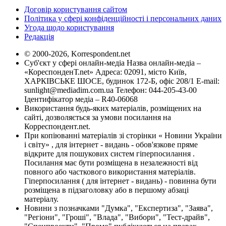
Договір користування сайтом
Політика у сфері конфіденційності і персональних даних
Угода щодо користування
Редакція
© 2000-2026, Korrespondent.net
Суб'єкт у сфері онлайн-медіа Назва онлайн-медіа –
«КореспонденТ.net» Адреса: 02091, місто Київ,
ХАРКІВСЬКЕ ШОСЕ, будинок 172-Б, офіс 208/1 E-mail:
sunlight@mediadim.com.ua
Телефон: 044-205-43-00
Ідентифікатор медіа – R40-06068
Використання будь-яких матеріалів, розміщених на
сайті, дозволяється за умови посилання на
Корреспондент.net.
При копіюванні матеріалів зі сторінки « Новини України
і світу» , для інтернет - видань - обов'язкове пряме
відкрите для пошукових систем гіперпосилання .
Посилання має бути розміщена в незалежності від
повного або часткового використання матеріалів.
Гіперпосилання ( для інтернет - видань) - повинна бути
розміщена в підзаголовку або в першому абзаці
матеріалу.
Новини з позначками "Думка", "Експертиза", "Заява",
"Регіони", "Гроші", "Влада", "Вибори", "Тест-драйв",