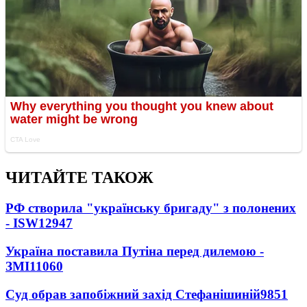
ЧИТАЙТЕ ТАКОЖ
РФ створила "українську бригаду" з полонених
- ISW
12947
Україна поставила Путіна перед дилемою -
ЗМІ
11060
Суд обрав запобіжний захід Стефанішиній
9851