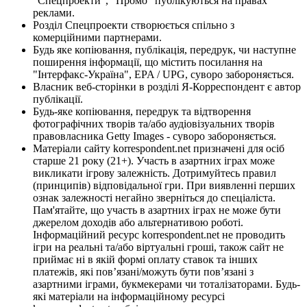
"Спецпроекти", "Промо" публікуються на правах
реклами.
Розділ Спецпроекти створюється спільно з
комерційними партнерами.
Будь яке копіювання, публікація, передрук, чи наступне
поширення інформації, що містить посилання на
"Інтерфакс-Україна", EPA / UPG, суворо забороняється.
Власник веб-сторінки в розділі Я-Корреспондент є автор
публікації.
Будь-яке копіювання, передрук та відтворення
фотографічних творів та/або аудіовізуальних творів
правовласника Getty Images - суворо забороняється.
Матеріали сайту korrespondent.net призначені для осіб
старше 21 року (21+). Участь в азартних іграх може
викликати ігрову залежність. Дотримуйтесь правил
(принципів) відповідальної гри. При виявленні перших
ознак залежності негайно зверніться до спеціаліста.
Пам'ятайте, що участь в азартних іграх не може бути
джерелом доходів або альтернативою роботі.
Інформаційний ресурс korrespondent.net не проводить
ігри на реальні та/або віртуальні гроші, також сайт не
приймає ні в якій формі оплату ставок та інших
платежів, які пов’язані/можуть бути пов’язані з
азартними іграми, букмекерами чи тоталізаторами. Будь-
які матеріали на інформаційному ресурсі