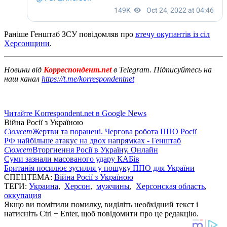
Раніше Генштаб ЗСУ повідомляв про
втечу окупантів із сіл
Херсонщини
.
Новини від
Корреспондент.net
в Telegram. Підписуйтесь на
наш канал
https://t.me/korrespondentnet
Читайте Korrespondent.net в Google News
Війна Росії з Україною
Сюжет
Жертви та поранені. Чергова робота ППО Росії
РФ найбільше атакує на двох напрямках - Генштаб
Сюжет
Вторгнення Росії в Україну. Онлайн
Суми зазнали масованого удару КАБів
Британія посилює зусилля у пошуку ППО для України
СПЕЦТЕМА:
Війна Росії з Україною
ТЕГИ:
Украина
,
Херсон
,
мужчины
,
Херсонская область
,
оккупация
Якщо ви помітили помилку, виділіть необхідний текст і
натисніть Ctrl + Enter, щоб повідомити про це редакцію.