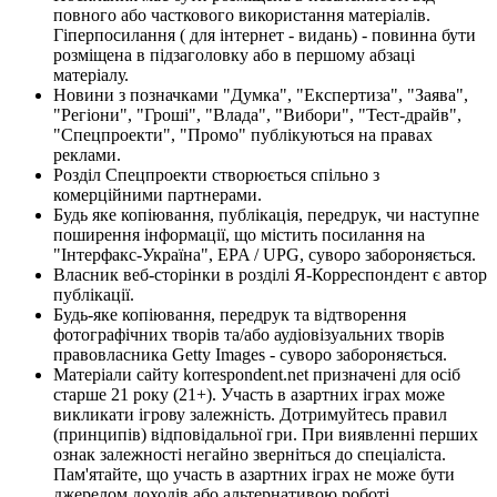
повного або часткового використання матеріалів.
Гіперпосилання ( для інтернет - видань) - повинна бути
розміщена в підзаголовку або в першому абзаці
матеріалу.
Новини з позначками "Думка", "Експертиза", "Заява",
"Регіони", "Гроші", "Влада", "Вибори", "Тест-драйв",
"Спецпроекти", "Промо" публікуються на правах
реклами.
Розділ Спецпроекти створюється спільно з
комерційними партнерами.
Будь яке копіювання, публікація, передрук, чи наступне
поширення інформації, що містить посилання на
"Інтерфакс-Україна", EPA / UPG, суворо забороняється.
Власник веб-сторінки в розділі Я-Корреспондент є автор
публікації.
Будь-яке копіювання, передрук та відтворення
фотографічних творів та/або аудіовізуальних творів
правовласника Getty Images - суворо забороняється.
Матеріали сайту korrespondent.net призначені для осіб
старше 21 року (21+). Участь в азартних іграх може
викликати ігрову залежність. Дотримуйтесь правил
(принципів) відповідальної гри. При виявленні перших
ознак залежності негайно зверніться до спеціаліста.
Пам'ятайте, що участь в азартних іграх не може бути
джерелом доходів або альтернативою роботі.