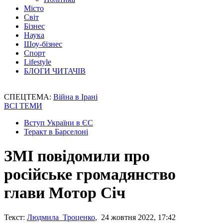
Місто
Світ
Бізнес
Наука
Шоу-бізнес
Спорт
Lifestyle
БЛОГИ ЧИТАЧІВ
СПЕЦТЕМА:
Війна в Ірані
ВСІ ТЕМИ
Вступ України в ЄС
Теракт в Барселоні
ЗМІ повідомили про
російське громадянство
глави Мотор Січ
Текст:
Людмила Троценко
, 24 жовтня 2022, 17:42