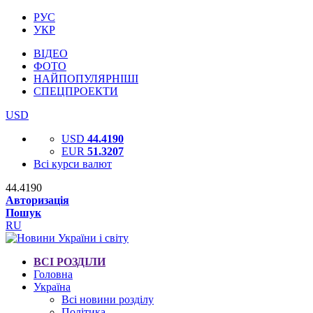
РУС
УКР
ВІДЕО
ФОТО
НАЙПОПУЛЯРНІШІ
СПЕЦПРОЕКТИ
USD
USD
44.4190
EUR
51.3207
Всі курси валют
44.4190
Авторизація
Пошук
RU
ВСІ РОЗДІЛИ
Головна
Україна
Всі новини розділу
Політика