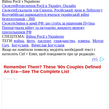
Війна Росії з Україною
Сюжет
Вторгнення Росії в Україну. Онлайн
Сюжет
Ескалація для Європи. Російський дрон в Лейпцигу
Колумбійські наркокартелі вчаться українській війні
безпілотників - ЗМІ
Сюжет
Зміни в армії РФ: що стоїть за рішенням Путіна
Пропагували війну та окупацію: викрито мережу
прихильників РФ
СПЕЦТЕМА:
Війна Росії з Україною
ТЕГИ:
война
,
фото
,
паспорт
,
гражданство
,
измена
,
Мотор
Сич
,
Богуслаев
,
Вячеслав Богуслаев
Якщо ви помітили помилку, виділіть необхідний текст і
натисніть Ctrl + Enter, щоб повідомити про це редакцію.