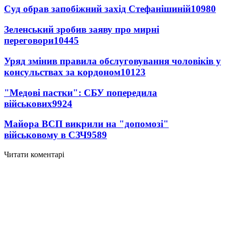
Суд обрав запобіжний захід Стефанішиній
10980
Зеленський зробив заяву про мирні
переговори
10445
Уряд змінив правила обслуговування чоловіків у
консульствах за кордоном
10123
"Медові пастки": СБУ попередила
військових
9924
Майора ВСП викрили на "допомозі"
військовому в СЗЧ
9589
Читати коментарі