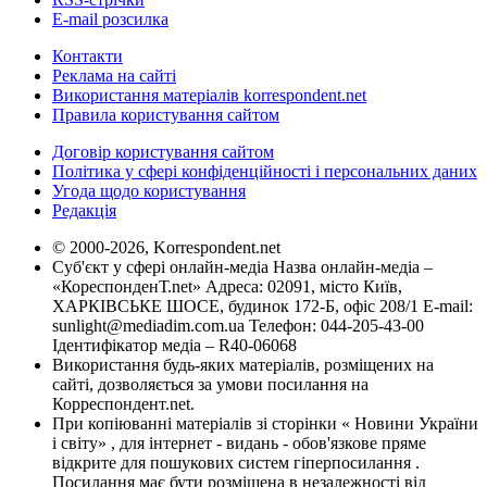
E-mail розсилка
Контакти
Реклама на сайті
Використання матеріалів korrespondent.net
Правила користування сайтом
Договір користування сайтом
Політика у сфері конфіденційності і персональних даних
Угода щодо користування
Редакція
© 2000-2026, Korrespondent.net
Суб'єкт у сфері онлайн-медіа Назва онлайн-медіа –
«КореспонденТ.net» Адреса: 02091, місто Київ,
ХАРКІВСЬКЕ ШОСЕ, будинок 172-Б, офіс 208/1 E-mail:
sunlight@mediadim.com.ua
Телефон: 044-205-43-00
Ідентифікатор медіа – R40-06068
Використання будь-яких матеріалів, розміщених на
сайті, дозволяється за умови посилання на
Корреспондент.net.
При копіюванні матеріалів зі сторінки « Новини України
і світу» , для інтернет - видань - обов'язкове пряме
відкрите для пошукових систем гіперпосилання .
Посилання має бути розміщена в незалежності від