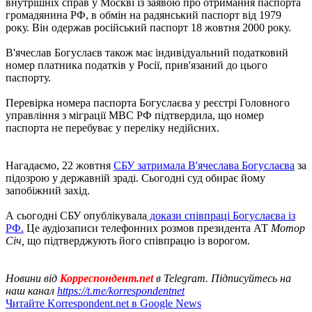
внутрішніх справ у Москві із заявою про отримання паспорта
громадянина РФ, в обмін на радянський паспорт від 1979
року. Він одержав російський паспорт 18 жовтня 2000 року.
В'ячеслав Богуслаєв також має індивідуальний податковий
номер платника податків у Росії, прив'язаний до цього
паспорту.
Перевірка номера паспорта Богуслаєва у реєстрі Головного
управління з міграції МВС РФ підтвердила, що номер
паспорта не перебуває у переліку недійсних.
Нагадаємо, 22 жовтня
СБУ затримала В'ячеслава Богуслаєва
за
підозрою у державній зраді. Сьогодні суд обирає йому
запобіжний захід.
А сьогодні СБУ опублікувала
докази співпраці Богуслаєва із
РФ.
Це аудіозаписи телефонних розмов президента АТ
Мотор
Січ,
що підтверджують його співпрацю із ворогом.
Новини від
Корреспондент.net
в Telegram. Підписуйтесь на
наш канал
https://t.me/korrespondentnet
Читайте Korrespondent.net в Google News