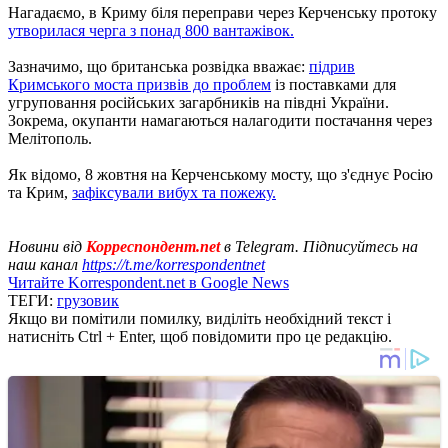
Нагадаємо, в Криму біля переправи через Керченську протоку
утворилася черга з понад 800 вантажівок.
Зазначимо, що британська розвідка вважає:
підрив
Кримського моста призвів до проблем
із поставками для
угруповання російських загарбників на півдні України.
Зокрема, окупанти намагаються налагодити постачання через
Мелітополь.
Як відомо, 8 жовтня на Керченському мосту, що з'єднує Росію
та Крим,
зафіксували вибух та пожежу.
Новини від
Корреспондент.net
в Telegram. Підписуйтесь на
наш канал
https://t.me/korrespondentnet
Читайте Korrespondent.net в Google News
ТЕГИ:
грузовик
Якщо ви помітили помилку, виділіть необхідний текст і
натисніть Ctrl + Enter, щоб повідомити про це редакцію.