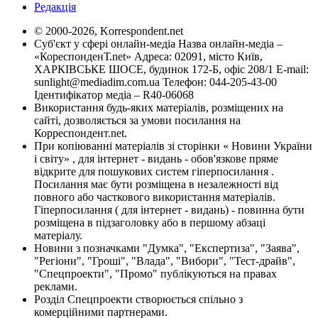
Редакція
© 2000-2026, Korrespondent.net
Суб'єкт у сфері онлайн-медіа Назва онлайн-медіа –
«КореспонденТ.net» Адреса: 02091, місто Київ,
ХАРКІВСЬКЕ ШОСЕ, будинок 172-Б, офіс 208/1 E-mail:
sunlight@mediadim.com.ua
Телефон: 044-205-43-00
Ідентифікатор медіа – R40-06068
Використання будь-яких матеріалів, розміщених на
сайті, дозволяється за умови посилання на
Корреспондент.net.
При копіюванні матеріалів зі сторінки « Новини України
і світу» , для інтернет - видань - обов'язкове пряме
відкрите для пошукових систем гіперпосилання .
Посилання має бути розміщена в незалежності від
повного або часткового використання матеріалів.
Гіперпосилання ( для інтернет - видань) - повинна бути
розміщена в підзаголовку або в першому абзаці
матеріалу.
Новини з позначками "Думка", "Експертиза", "Заява",
"Регіони", "Гроші", "Влада", "Вибори", "Тест-драйв",
"Спецпроекти", "Промо" публікуються на правах
реклами.
Розділ Спецпроекти створюється спільно з
комерційними партнерами.