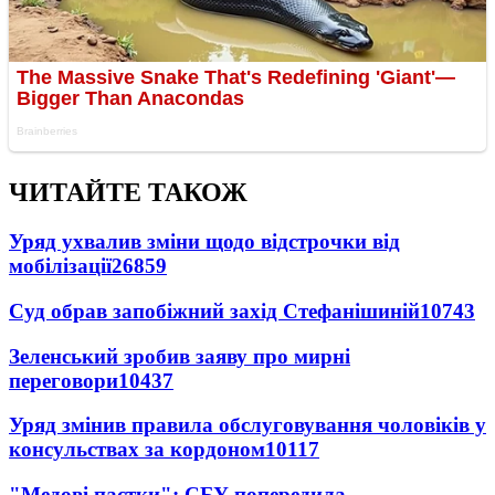
ЧИТАЙТЕ ТАКОЖ
Уряд ухвалив зміни щодо відстрочки від
мобілізації
26859
Суд обрав запобіжний захід Стефанішиній
10743
Зеленський зробив заяву про мирні
переговори
10437
Уряд змінив правила обслуговування чоловіків у
консульствах за кордоном
10117
"Медові пастки": СБУ попередила