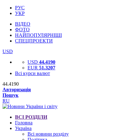
РУС
УКР
ВІДЕО
ФОТО
НАЙПОПУЛЯРНІШІ
СПЕЦПРОЕКТИ
USD
USD
44.4190
EUR
51.3207
Всі курси валют
44.4190
Авторизація
Пошук
RU
ВСІ РОЗДІЛИ
Головна
Україна
Всі новини розділу
Політика