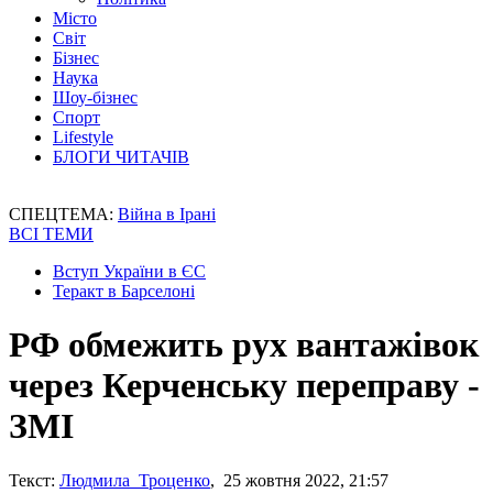
Місто
Світ
Бізнес
Наука
Шоу-бізнес
Спорт
Lifestyle
БЛОГИ ЧИТАЧІВ
СПЕЦТЕМА:
Війна в Ірані
ВСІ ТЕМИ
Вступ України в ЄС
Теракт в Барселоні
РФ обмежить рух вантажівок
через Керченську переправу -
ЗМІ
Текст:
Людмила Троценко
, 25 жовтня 2022, 21:57