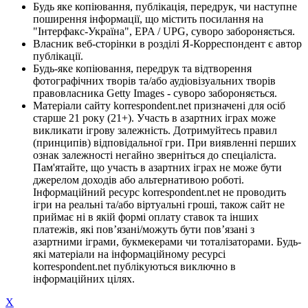
Будь яке копіювання, публікація, передрук, чи наступне
поширення інформації, що містить посилання на
"Інтерфакс-Україна", EPA / UPG, суворо забороняється.
Власник веб-сторінки в розділі Я-Корреспондент є автор
публікації.
Будь-яке копіювання, передрук та відтворення
фотографічних творів та/або аудіовізуальних творів
правовласника Getty Images - суворо забороняється.
Матеріали сайту korrespondent.net призначені для осіб
старше 21 року (21+). Участь в азартних іграх може
викликати ігрову залежність. Дотримуйтесь правил
(принципів) відповідальної гри. При виявленні перших
ознак залежності негайно зверніться до спеціаліста.
Пам'ятайте, що участь в азартних іграх не може бути
джерелом доходів або альтернативою роботі.
Інформаційний ресурс korrespondent.net не проводить
ігри на реальні та/або віртуальні гроші, також сайт не
приймає ні в якій формі оплату ставок та інших
платежів, які пов’язані/можуть бути пов’язані з
азартними іграми, букмекерами чи тоталізаторами. Будь-
які матеріали на інформаційному ресурсі
korrespondent.net публікуються виключно в
інформаційних цілях.
X