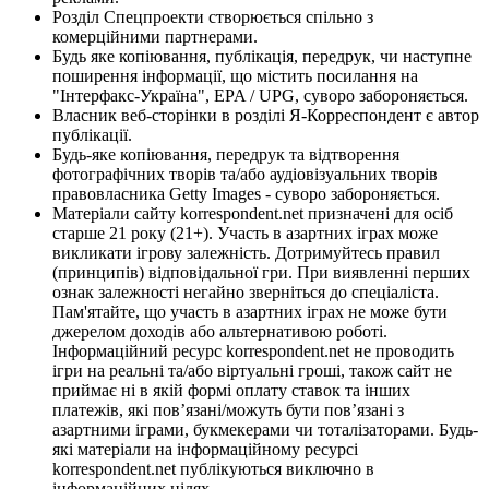
Розділ Спецпроекти створюється спільно з
комерційними партнерами.
Будь яке копіювання, публікація, передрук, чи наступне
поширення інформації, що містить посилання на
"Інтерфакс-Україна", EPA / UPG, суворо забороняється.
Власник веб-сторінки в розділі Я-Корреспондент є автор
публікації.
Будь-яке копіювання, передрук та відтворення
фотографічних творів та/або аудіовізуальних творів
правовласника Getty Images - суворо забороняється.
Матеріали сайту korrespondent.net призначені для осіб
старше 21 року (21+). Участь в азартних іграх може
викликати ігрову залежність. Дотримуйтесь правил
(принципів) відповідальної гри. При виявленні перших
ознак залежності негайно зверніться до спеціаліста.
Пам'ятайте, що участь в азартних іграх не може бути
джерелом доходів або альтернативою роботі.
Інформаційний ресурс korrespondent.net не проводить
ігри на реальні та/або віртуальні гроші, також сайт не
приймає ні в якій формі оплату ставок та інших
платежів, які пов’язані/можуть бути пов’язані з
азартними іграми, букмекерами чи тоталізаторами. Будь-
які матеріали на інформаційному ресурсі
korrespondent.net публікуються виключно в
інформаційних цілях.