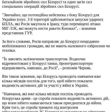
батальйонів збройних сил Білорусі та один загін сил
спеціальних операцій збройних сил Білорусі.
"Звичайно, що потенційна небезпека з боку Білорусі для
України існує. З її території здійснюються запуски ударних
БПЛА, які Росія закупила в Ірану, туди переміщені літаки
МіГ-31К, які можуть нести ракети Кинжал", - зазначив
представник ГУР.
За його словами, Росія направляє до Білорусі нещодавно
мобілізованих громадян, які не мають належного озброєння чи
техніки.
"Їх завозять залізничним транспортом. Водночас
відремонтовані у Білорусі танки, бронетранспортери
відправляють, навпаки, до Росії", - розповів Черняк.
Він також зазначив, що Білорусь проводить навчання вже
кілька місяців поспіль для того, щоб нібито показати
видимість активних дій та участі у війні в Україні.
"Навчання, які вже кілька місяців поспіль проводить
білоруська армія - це спроба показати видимість активних дій,
що вони нібито намагаються також приєднатися до війни.
Крім того, це спроба тримати під контролем
військовослужбовців ЗС Білорусі та максимально обмежити