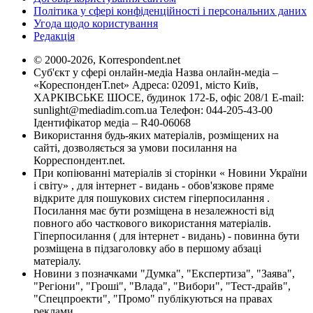
Політика у сфері конфіденційності і персональних даних
Угода щодо користування
Редакція
© 2000-2026, Korrespondent.net
Суб'єкт у сфері онлайн-медіа Назва онлайн-медіа –
«КореспонденТ.net» Адреса: 02091, місто Київ,
ХАРКІВСЬКЕ ШОСЕ, будинок 172-Б, офіс 208/1 E-mail:
sunlight@mediadim.com.ua
Телефон: 044-205-43-00
Ідентифікатор медіа – R40-06068
Використання будь-яких матеріалів, розміщених на
сайті, дозволяється за умови посилання на
Корреспондент.net.
При копіюванні матеріалів зі сторінки « Новини України
і світу» , для інтернет - видань - обов'язкове пряме
відкрите для пошукових систем гіперпосилання .
Посилання має бути розміщена в незалежності від
повного або часткового використання матеріалів.
Гіперпосилання ( для інтернет - видань) - повинна бути
розміщена в підзаголовку або в першому абзаці
матеріалу.
Новини з позначками "Думка", "Експертиза", "Заява",
"Регіони", "Гроші", "Влада", "Вибори", "Тест-драйв",
"Спецпроекти", "Промо" публікуються на правах
реклами.