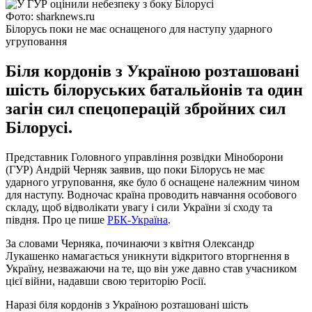
Фото: sharknews.ru
Білорусь поки не має оснащеного для наступу ударного
угруповання
Біля кордонів з Україною розташовані
шість білоруських батальйонів та один
загін сил спецоперацій збройних сил
Білорусі.
Представник Головного управління розвідки Міноборони
(ГУР) Андрій Черняк заявив, що поки Білорусь не має
ударного угруповання, яке було б оснащене належним чином
для наступу. Водночас країна проводить навчання особового
складу, щоб відволікати увагу і сили України зі сходу та
півдня. Про це пише
РБК-Україна
.
За словами Черняка, починаючи з квітня Олександр
Лукашенко намагається уникнути відкритого вторгнення в
Україну, незважаючи на те, що він уже давно став учасником
цієї війни, надавши свою територію Росії.
Наразі біля кордонів з Україною розташовані шість