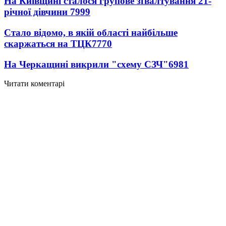
На Київщині сталося групове зґвалтування 21-
річної дівчини
7999
Стало відомо, в якій області найбільше
скаржаться на ТЦК
7770
На Черкащині викрили "схему СЗЧ"
6981
Читати коментарі