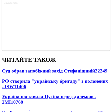
ЧИТАЙТЕ ТАКОЖ
Суд обрав запобіжний захід Стефанішиній
22249
РФ створила "українську бригаду" з полонених
- ISW
11406
Україна поставила Путіна перед дилемою -
ЗМІ
10769