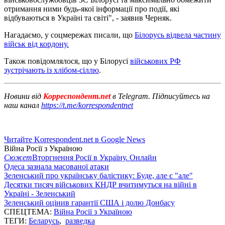
отримання ними будь-якої інформації про події, які
відбуваються в Україні та світі", - заявив Черняк.
Нагадаємо, у соцмережах писали, що
Білорусь відвела частину
військ від кордону.
Також повідомлялося, що у Білорусі
військових РФ
зустрічають із хлібом-сіллю
.
Новини від
Корреспондент.net
в Telegram. Підписуйтесь на
наш канал
https://t.me/korrespondentnet
Читайте Korrespondent.net в Google News
Війна Росії з Україною
Сюжет
Вторгнення Росії в Україну. Онлайн
Одеса зазнала масованої атаки
Зеленський про українську балістику: Буде, але є "але"
Десятки тисяч військових КНДР вчитимуться на війні в
Україні - Зеленський
Зеленський оцінив гарантії США і долю Донбасу
СПЕЦТЕМА:
Війна Росії з Україною
ТЕГИ:
Беларусь
,
разведка