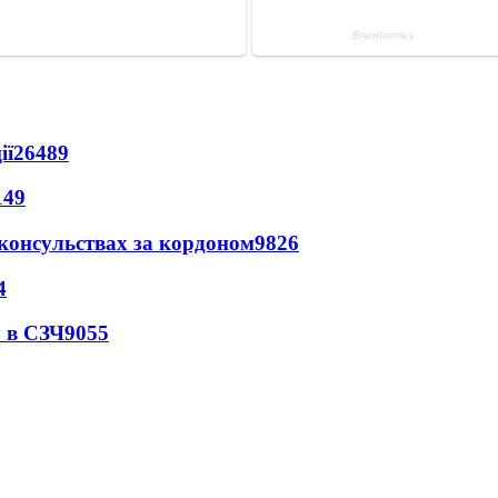
ії
26489
149
 консульствах за кордоном
9826
4
 в СЗЧ
9055