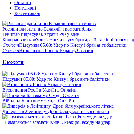
Останні
Популярні
Коментовані
Росіяни вдарили по Балаклії: троє загиблих
Генштаб підрахував втрати РФ у війні
Коли мовчить зв'язок - мовчить уся бригада. Зв'язківці просять
Сюжет
Підсумки 05.08: Удар по Києву і брак антибалістики
Сюжет
Вторгнення Росії в Україну. Онлайн
Сюжети
Підсумки 05.08: Удар по Києву і брак антибалістики
Вторгнення Росії в Україну. Онлайн
Війна на Близькому Сході. Онлайн
Диверсія в Лейпцигу. Дрон біля українського літака
"Намагаються зламати Київ". Реакція Заходу на удар