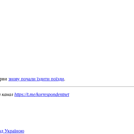
ерви
знову почали їздити поїзди
.
ш канал
https://t.me/korrespondentnet
над Україною