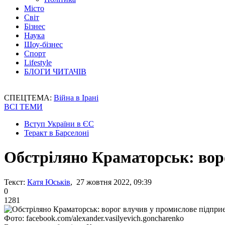
Місто
Світ
Бізнес
Наука
Шоу-бізнес
Спорт
Lifestyle
БЛОГИ ЧИТАЧІВ
СПЕЦТЕМА:
Війна в Ірані
ВСІ ТЕМИ
Вступ України в ЄС
Теракт в Барселоні
Обстріляно Краматорськ: вор
Текст:
Катя Юськів
, 27 жовтня 2022, 09:39
0
1281
Фото: facebook.com/alexander.vasilyevich.goncharenko