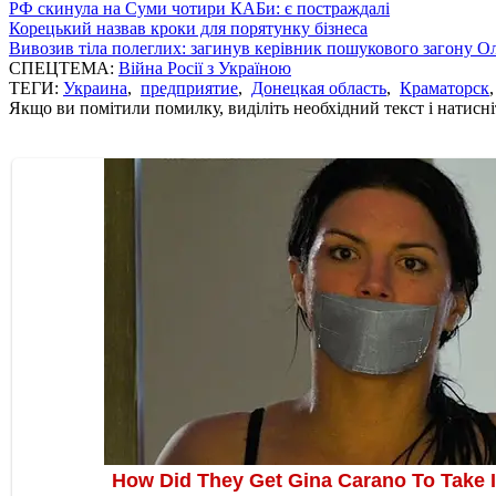
РФ скинула на Суми чотири КАБи: є постраждалі
Корецький назвав кроки для порятунку бізнеса
Вивозив тіла полеглих: загинув керівник пошукового загону О
СПЕЦТЕМА:
Війна Росії з Україною
ТЕГИ:
Украина
,
предприятие
,
Донецкая область
,
Краматорск
Якщо ви помітили помилку, виділіть необхідний текст і натисніт