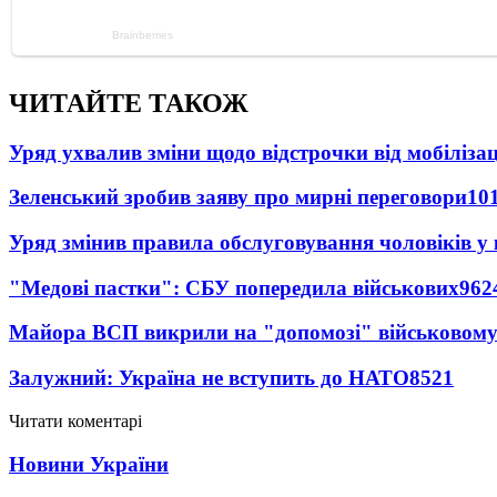
ЧИТАЙТЕ ТАКОЖ
Уряд ухвалив зміни щодо відстрочки від мобілізац
Зеленський зробив заяву про мирні переговори
10
Уряд змінив правила обслуговування чоловіків у
"Медові пастки": СБУ попередила військових
962
Майора ВСП викрили на "допомозі" військовому
Залужний: Україна не вступить до НАТО
8521
Читати коментарі
Новини України