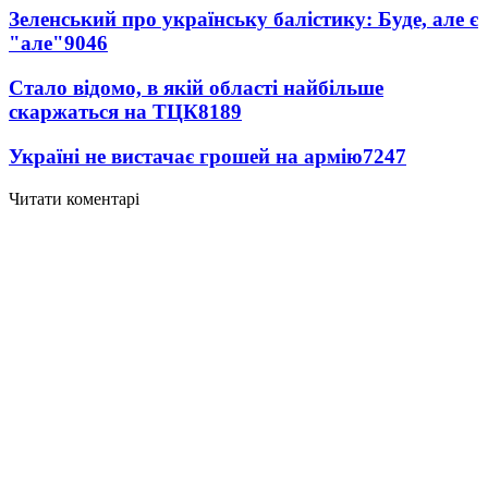
Зеленський про українську балістику: Буде, але є
"але"
9046
Стало відомо, в якій області найбільше
скаржаться на ТЦК
8189
Україні не вистачає грошей на армію
7247
Читати коментарі