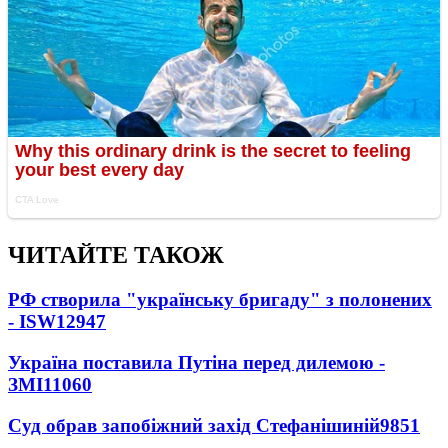
ЧИТАЙТЕ ТАКОЖ
РФ створила "українську бригаду" з полонених
- ISW
12947
Україна поставила Путіна перед дилемою -
ЗМІ
11060
Суд обрав запобіжний захід Стефанішиній
9851