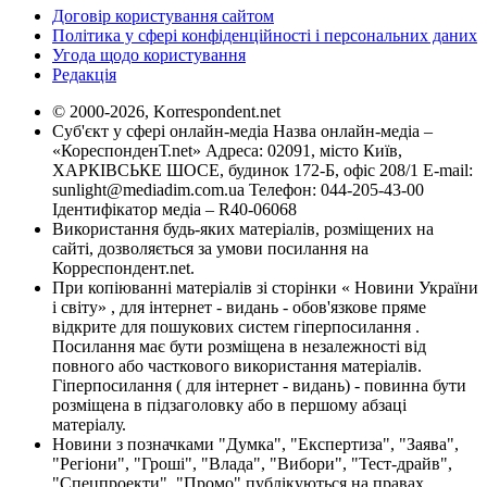
Договір користування сайтом
Політика у сфері конфіденційності і персональних даних
Угода щодо користування
Редакція
© 2000-2026, Korrespondent.net
Суб'єкт у сфері онлайн-медіа Назва онлайн-медіа –
«КореспонденТ.net» Адреса: 02091, місто Київ,
ХАРКІВСЬКЕ ШОСЕ, будинок 172-Б, офіс 208/1 E-mail:
sunlight@mediadim.com.ua
Телефон: 044-205-43-00
Ідентифікатор медіа – R40-06068
Використання будь-яких матеріалів, розміщених на
сайті, дозволяється за умови посилання на
Корреспондент.net.
При копіюванні матеріалів зі сторінки « Новини України
і світу» , для інтернет - видань - обов'язкове пряме
відкрите для пошукових систем гіперпосилання .
Посилання має бути розміщена в незалежності від
повного або часткового використання матеріалів.
Гіперпосилання ( для інтернет - видань) - повинна бути
розміщена в підзаголовку або в першому абзаці
матеріалу.
Новини з позначками "Думка", "Експертиза", "Заява",
"Регіони", "Гроші", "Влада", "Вибори", "Тест-драйв",
"Спецпроекти", "Промо" публікуються на правах