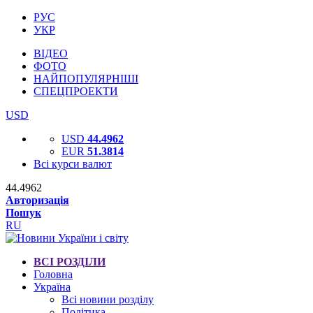
РУС
УКР
ВІДЕО
ФОТО
НАЙПОПУЛЯРНІШІ
СПЕЦПРОЕКТИ
USD
USD
44.4962
EUR
51.3814
Всі курси валют
44.4962
Авторизація
Пошук
RU
ВСІ РОЗДІЛИ
Головна
Україна
Всі новини розділу
Політика