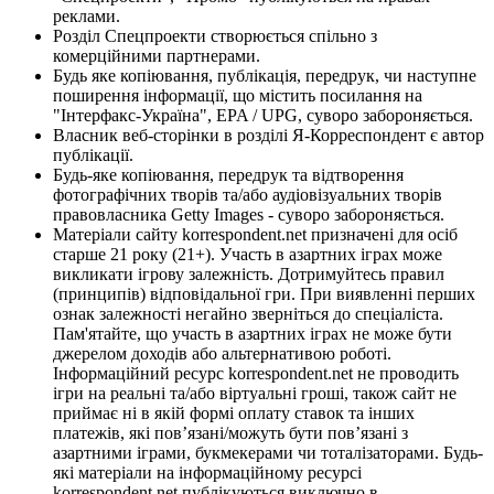
реклами.
Розділ Спецпроекти створюється спільно з
комерційними партнерами.
Будь яке копіювання, публікація, передрук, чи наступне
поширення інформації, що містить посилання на
"Інтерфакс-Україна", EPA / UPG, суворо забороняється.
Власник веб-сторінки в розділі Я-Корреспондент є автор
публікації.
Будь-яке копіювання, передрук та відтворення
фотографічних творів та/або аудіовізуальних творів
правовласника Getty Images - суворо забороняється.
Матеріали сайту korrespondent.net призначені для осіб
старше 21 року (21+). Участь в азартних іграх може
викликати ігрову залежність. Дотримуйтесь правил
(принципів) відповідальної гри. При виявленні перших
ознак залежності негайно зверніться до спеціаліста.
Пам'ятайте, що участь в азартних іграх не може бути
джерелом доходів або альтернативою роботі.
Інформаційний ресурс korrespondent.net не проводить
ігри на реальні та/або віртуальні гроші, також сайт не
приймає ні в якій формі оплату ставок та інших
платежів, які пов’язані/можуть бути пов’язані з
азартними іграми, букмекерами чи тоталізаторами. Будь-
які матеріали на інформаційному ресурсі
korrespondent.net публікуються виключно в