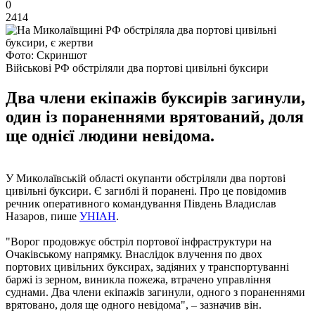
0
2414
Фото: Скриншот
Військові РФ обстріляли два портові цивільні буксири
Два члени екіпажів буксирів загинули,
один із пораненнями врятований, доля
ще однієї людини невідома.
У Миколаївській області окупанти обстріляли два портові
цивільні буксири. Є загиблі й поранені. Про це повідомив
речник оперативного командування Південь Владислав
Назаров, пише
УНІАН
.
"Ворог продовжує обстріл портової інфраструктури на
Очаківському напрямку. Внаслідок влучення по двох
портових цивільних буксирах, задіяних у транспортуванні
баржі із зерном, виникла пожежа, втрачено управління
суднами. Два члени екіпажів загинули, одного з пораненнями
врятовано, доля ще одного невідома", – зазначив він.