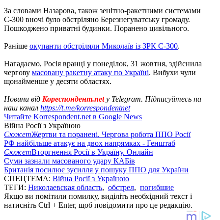
За словами Назарова, також зенітно-ракетними системами
С-300 вночі було обстріляно Березнегуватську громаду.
Пошкоджено приватні будинки. Поранено цивільного.
Раніше
окупанти обстріляли Миколаїв із ЗРК С-300
.
Нагадаємо, Росія вранці у понеділок, 31 жовтня, здійснила
чергову
масовану ракетну атаку по Україні
. Вибухи чули
щонайменше у десяти областях.
Новини від
Кореспондент.net
у Telegram. Підписуйтесь на
наш канал
https://t.me/korrespondentnet
Читайте Korrespondent.net в Google News
Війна Росії з Україною
Сюжет
Жертви та поранені. Чергова робота ППО Росії
РФ найбільше атакує на двох напрямках - Генштаб
Сюжет
Вторгнення Росії в Україну. Онлайн
Суми зазнали масованого удару КАБів
Британія посилює зусилля у пошуку ППО для України
СПЕЦТЕМА:
Війна Росії з Україною
ТЕГИ:
Николаевская область
,
обстрел
,
погибшие
Якщо ви помітили помилку, виділіть необхідний текст і
натисніть Ctrl + Enter, щоб повідомити про це редакцію.