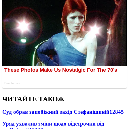
ЧИТАЙТЕ ТАКОЖ
Суд обрав запобіжний захід Стефанішиній
12845
Уряд ухвалив зміни щодо відстрочки від