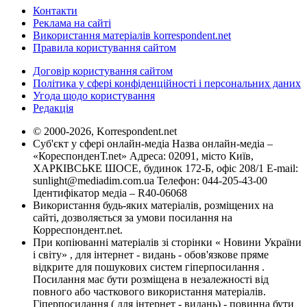
Контакти
Реклама на сайті
Використання матеріалів korrespondent.net
Правила користування сайтом
Договір користування сайтом
Політика у сфері конфіденційності і персональних даних
Угода щодо користування
Редакція
© 2000-2026, Korrespondent.net
Суб'єкт у сфері онлайн-медіа Назва онлайн-медіа –
«КореспонденТ.net» Адреса: 02091, місто Київ,
ХАРКІВСЬКЕ ШОСЕ, будинок 172-Б, офіс 208/1 E-mail:
sunlight@mediadim.com.ua
Телефон: 044-205-43-00
Ідентифікатор медіа – R40-06068
Використання будь-яких матеріалів, розміщених на
сайті, дозволяється за умови посилання на
Корреспондент.net.
При копіюванні матеріалів зі сторінки « Новини України
і світу» , для інтернет - видань - обов'язкове пряме
відкрите для пошукових систем гіперпосилання .
Посилання має бути розміщена в незалежності від
повного або часткового використання матеріалів.
Гіперпосилання ( для інтернет - видань) - повинна бути