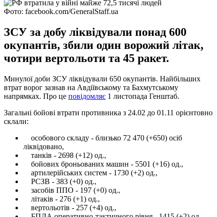
Фото: facebook.com/GeneralStaff.ua
ЗСУ за добу ліквідували понад 600
окупантів, збили один ворожий літак,
чотири вертольоти та 45 ракет.
Минулої доби ЗСУ ліквідували 650 окупантів. Найбільших
втрат ворог зазнав на Авдіївському та Бахмутському
напрямках. Про це
повідомляє
1 листопада Генштаб.
Загальні бойові втрати противника з 24.02 до 01.11 орієнтовно
склали:
особового складу - близько 72 470 (+650) осіб
ліквідовано,
танків - 2698 (+12) од.,
бойових броньованих машин - 5501 (+16) од.,
артилерійських систем - 1730 (+2) од.,
РСЗВ - 383 (+0) од.,
засобів ППО - 197 (+0) од.,
літаків - 276 (+1) од.,
вертольотів - 257 (+4) од.,
БПЛА оперативно-тактичного рівня - 1415 (+2) од.,