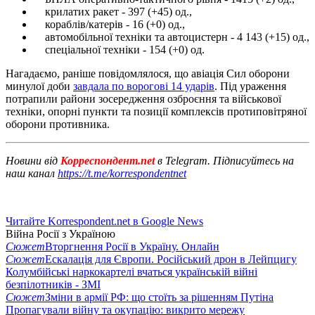
крилатих ракет - 397 (+45) од.,
кораблів/катерів - 16 (+0) од.,
автомобільної техніки та автоцистерн - 4 143 (+15) од.,
спеціальної техніки - 154 (+0) од.
Нагадаємо, раніше повідомлялося, що авіація Сил оборони
минулої доби
завдала по ворогові 14 ударів
. Під ураження
потрапили райони зосередження озброєння та військової
техніки, опорні пункти та позиції комплексів протиповітряної
оборони противника.
Новини від
Корреспондент.net
в Telegram. Підписуйтесь на
наш канал
https://t.me/korrespondentnet
Читайте Korrespondent.net в Google News
Війна Росії з Україною
Сюжет
Вторгнення Росії в Україну. Онлайн
Сюжет
Ескалація для Європи. Російський дрон в Лейпцигу
Колумбійські наркокартелі вчаться українській війні
безпілотників - ЗМІ
Сюжет
Зміни в армії РФ: що стоїть за рішенням Путіна
Пропагували війну та окупацію: викрито мережу