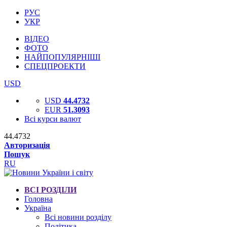
РУС
УКР
ВІДЕО
ФОТО
НАЙПОПУЛЯРНІШІ
СПЕЦПРОЕКТИ
USD
USD
44.4732
EUR
51.3093
Всі курси валют
44.4732
Авторизація
Пошук
RU
ВСІ РОЗДІЛИ
Головна
Україна
Всі новини розділу
Політика