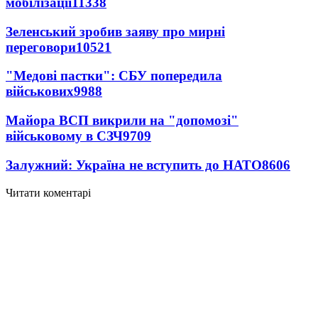
мобілізації
11338
Зеленський зробив заяву про мирні
переговори
10521
"Медові пастки": СБУ попередила
військових
9988
Майора ВСП викрили на "допомозі"
військовому в СЗЧ
9709
Залужний: Україна не вступить до НАТО
8606
Читати коментарі