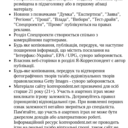
розміщена в підзаголовку або в першому абзаці
матеріалу.
Новини з позначками "Думка", "Експертиза", "Заява",
"Регіони", "Гроші", "Влада", "Вибори", "Тест-драйв",
"Спецпроекти", "Промо" публікуються на правах
реклами.
Розділ Спецпроекти створюється спільно з
комерційними партнерами.
Будь яке копіювання, публікація, передрук, чи наступне
поширення інформації, що містить посилання на
"Інтерфакс-Україна", EPA / UPG, суворо забороняється.
Власник веб-сторінки в розділі Я-Корреспондент є автор
публікації.
Будь-яке копіювання, передрук та відтворення
фотографічних творів та/або аудіовізуальних творів
правовласника Getty Images - суворо забороняється.
Матеріали сайту korrespondent.net призначені для осіб
старше 21 року (21+). Участь в азартних іграх може
викликати ігрову залежність. Дотримуйтесь правил
(принципів) відповідальної гри. При виявленні перших
ознак залежності негайно зверніться до спеціаліста.
Пам'ятайте, що участь в азартних іграх не може бути
джерелом доходів або альтернативою роботі.
Інформаційний ресурс korrespondent.net не проводить
ігри на реальні та/або віртуальні гроші, також сайт не