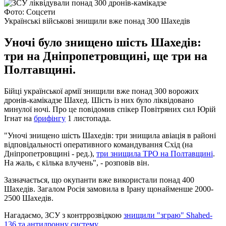
Фото: Соцсети
Українські військові знищили вже понад 300 Шахедів
Уночі було знищено шість Шахедів:
три на Дніпропетровщині, ще три на
Полтавщині.
Бійці української армії знищили вже понад 300 ворожих
дронів-камікадзе Шахед. Шість із них було ліквідовано
минулої ночі. Про це повідомив спікер Повітряних сил Юрій
Ігнат на
брифінгу
1 листопада.
"Уночі знищено шість Шахедів: три знищила авіація в районі
відповідальності оперативного командування Схід (на
Дніпропетровщині - ред.),
три знищила ТРО на Полтавщині
.
На жаль, є кілька влучень", - розповів він.
Зазначається, що окупанти вже використали понад 400
Шахедів. Загалом Росія замовила в Ірану щонайменше 2000-
2500 Шахедів.
Нагадаємо, ЗСУ з контррозвідкою
знищили "зграю" Shahed-
136 та антидронну систему
.