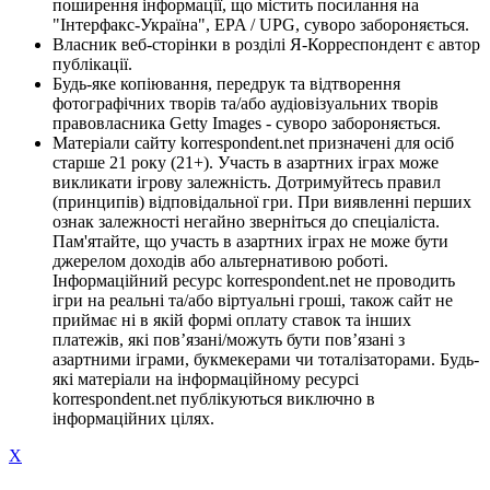
поширення інформації, що містить посилання на
"Інтерфакс-Україна", EPA / UPG, суворо забороняється.
Власник веб-сторінки в розділі Я-Корреспондент є автор
публікації.
Будь-яке копіювання, передрук та відтворення
фотографічних творів та/або аудіовізуальних творів
правовласника Getty Images - суворо забороняється.
Матеріали сайту korrespondent.net призначені для осіб
старше 21 року (21+). Участь в азартних іграх може
викликати ігрову залежність. Дотримуйтесь правил
(принципів) відповідальної гри. При виявленні перших
ознак залежності негайно зверніться до спеціаліста.
Пам'ятайте, що участь в азартних іграх не може бути
джерелом доходів або альтернативою роботі.
Інформаційний ресурс korrespondent.net не проводить
ігри на реальні та/або віртуальні гроші, також сайт не
приймає ні в якій формі оплату ставок та інших
платежів, які пов’язані/можуть бути пов’язані з
азартними іграми, букмекерами чи тоталізаторами. Будь-
які матеріали на інформаційному ресурсі
korrespondent.net публікуються виключно в
інформаційних цілях.
X