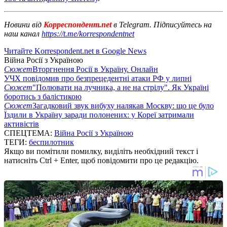
Новини від
Корреспондент.net
в Telegram. Підписуйтесь на
наш канал
https://t.me/korrespondentnet
Читайте Korrespondent.net в Google News
Війна Росії з Україною
Сюжет
Вторгнення Росії в Україну. Онлайн
УЧХ повідомив про безпрецедентні атаки РФ у липні
Сюжет
"Полювати на лучника, а не на стрілу". Як Україні
боротись з балістикою
Сюжет
Загадковий звук вибуху налякав Москву: що це було
Їздили в Україну заради полонених: у Кореї затримали
активістів
СПЕЦТЕМА:
Війна Росії з Україною
ТЕГИ:
беспилотник
Якщо ви помітили помилку, виділіть необхідний текст і
натисніть Ctrl + Enter, щоб повідомити про це редакцію.