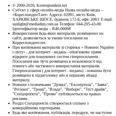
© 2000-2026, Korrespondent.net
Суб'єкт у сфері онлайн-медіа Назва онлайн-медіа –
«КореспонденТ.net» Адреса: 02091, місто Київ,
ХАРКІВСЬКЕ ШОСЕ, будинок 172-Б, офіс 208/1 E-mail:
sunlight@mediadim.com.ua
Телефон: 044-205-43-00
Ідентифікатор медіа – R40-06068
Використання будь-яких матеріалів, розміщених на
сайті, дозволяється за умови посилання на
Корреспондент.net.
При копіюванні матеріалів зі сторінки « Новини України
і світу» , для інтернет - видань - обов'язкове пряме
відкрите для пошукових систем гіперпосилання .
Посилання має бути розміщена в незалежності від
повного або часткового використання матеріалів.
Гіперпосилання ( для інтернет - видань) - повинна бути
розміщена в підзаголовку або в першому абзаці
матеріалу.
Новини з позначками "Думка", "Експертиза", "Заява",
"Регіони", "Гроші", "Влада", "Вибори", "Тест-драйв",
"Спецпроекти", "Промо" публікуються на правах
реклами.
Розділ Спецпроекти створюється спільно з
комерційними партнерами.
Будь яке копіювання, публікація, передрук, чи наступне