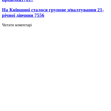
На Київщині сталося групове зґвалтування 21-
річної дівчини
7556
Читати коментарі