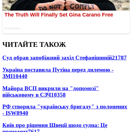
ЧИТАЙТЕ ТАКОЖ
Суд обрав запобіжний захід Стефанішиній
21787
Україна поставила Путіна перед дилемою -
ЗМІ
10440
Майора ВСП викрили на "допомозі"
військовому в СЗЧ
10358
РФ створила "українську бригаду" з полонених
- ISW
8940
Київ про рішення Швеції щодо судна: Це
прецедент
7617