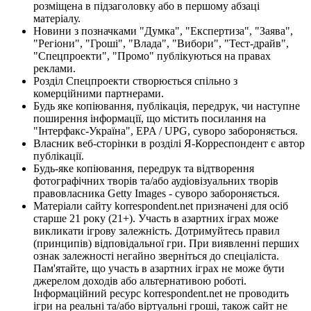
розміщена в підзаголовку або в першому абзаці
матеріалу.
Новини з позначками "Думка", "Експертиза", "Заява",
"Регіони", "Гроші", "Влада", "Вибори", "Тест-драйв",
"Спецпроекти", "Промо" публікуються на правах
реклами.
Розділ Спецпроекти створюється спільно з
комерційними партнерами.
Будь яке копіювання, публікація, передрук, чи наступне
поширення інформації, що містить посилання на
"Інтерфакс-Україна", EPA / UPG, суворо забороняється.
Власник веб-сторінки в розділі Я-Корреспондент є автор
публікації.
Будь-яке копіювання, передрук та відтворення
фотографічних творів та/або аудіовізуальних творів
правовласника Getty Images - суворо забороняється.
Матеріали сайту korrespondent.net призначені для осіб
старше 21 року (21+). Участь в азартних іграх може
викликати ігрову залежність. Дотримуйтесь правил
(принципів) відповідальної гри. При виявленні перших
ознак залежності негайно зверніться до спеціаліста.
Пам'ятайте, що участь в азартних іграх не може бути
джерелом доходів або альтернативою роботі.
Інформаційний ресурс korrespondent.net не проводить
ігри на реальні та/або віртуальні гроші, також сайт не