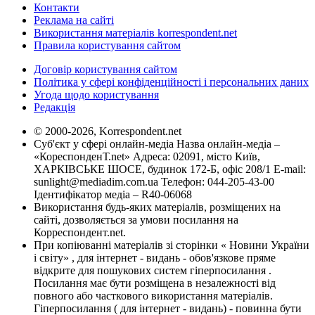
Контакти
Реклама на сайті
Використання матеріалів korrespondent.net
Правила користування сайтом
Договір користування сайтом
Політика у сфері конфіденційності і персональних даних
Угода щодо користування
Редакція
© 2000-2026, Korrespondent.net
Суб'єкт у сфері онлайн-медіа Назва онлайн-медіа –
«КореспонденТ.net» Адреса: 02091, місто Київ,
ХАРКІВСЬКЕ ШОСЕ, будинок 172-Б, офіс 208/1 E-mail:
sunlight@mediadim.com.ua
Телефон: 044-205-43-00
Ідентифікатор медіа – R40-06068
Використання будь-яких матеріалів, розміщених на
сайті, дозволяється за умови посилання на
Корреспондент.net.
При копіюванні матеріалів зі сторінки « Новини України
і світу» , для інтернет - видань - обов'язкове пряме
відкрите для пошукових систем гіперпосилання .
Посилання має бути розміщена в незалежності від
повного або часткового використання матеріалів.
Гіперпосилання ( для інтернет - видань) - повинна бути