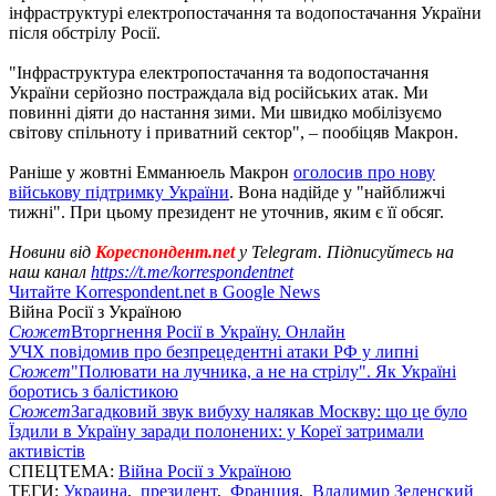
інфраструктурі електропостачання та водопостачання України
після обстрілу Росії.
"Інфраструктура електропостачання та водопостачання
України серйозно постраждала від російських атак. Ми
повинні діяти до настання зими. Ми швидко мобілізуємо
світову спільноту і приватний сектор", – пообіцяв Макрон.
Раніше у жовтні Емманюель Макрон
оголосив про нову
військову підтримку України
. Вона надійде у "найближчі
тижні". При цьому президент не уточнив, яким є її обсяг.
Новини від
Кореспондент.net
у Telegram. Підписуйтесь на
наш канал
https://t.me/korrespondentnet
Читайте Korrespondent.net в Google News
Війна Росії з Україною
Сюжет
Вторгнення Росії в Україну. Онлайн
УЧХ повідомив про безпрецедентні атаки РФ у липні
Сюжет
"Полювати на лучника, а не на стрілу". Як Україні
боротись з балістикою
Сюжет
Загадковий звук вибуху налякав Москву: що це було
Їздили в Україну заради полонених: у Кореї затримали
активістів
СПЕЦТЕМА:
Війна Росії з Україною
ТЕГИ:
Украина
,
президент
,
Франция
,
Владимир Зеленский