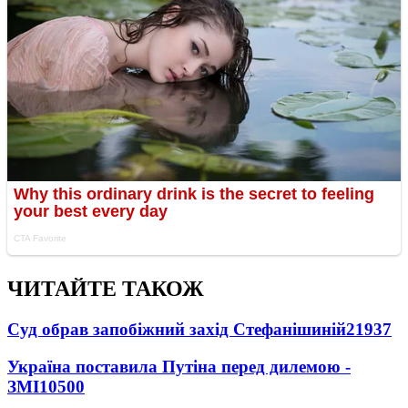
ЧИТАЙТЕ ТАКОЖ
Суд обрав запобіжний захід Стефанішиній
21937
Україна поставила Путіна перед дилемою -
ЗМІ
10500