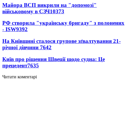
Майора ВСП викрили на "допомозі"
військовому в СЗЧ
10373
РФ створила "українську бригаду" з полонених
- ISW
9392
На Київщині сталося групове зґвалтування 21-
річної дівчини
7642
Київ про рішення Швеції щодо судна: Це
прецедент
7635
Читати коментарі