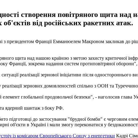
дності створення повітряного щита над 
об'єктів від російських ракетних атак.
і з президентом Франції Емманюелем Макроном закликав до рішу
ряного щита над нашою країною з метою захисту критичної інфрас
ку Франції, зокрема надання систем протиповітряної оборони", 
туації реалізації зернової ініціативи після одностороннього вихо
 у реалізації зернових домовленостей спільно з ООН та Туреччин
елемент глобальної продовольчої безпеки", - наголосив глава Ук
 та ядерний шантаж з боку РФ.
бито підготовці до застосування "брудної бомби" є черговим елем
ні об'єкти в Україні і мали змогу переконатися у бездоказовост
устріч із комісаром Європейського Союзу з енергетики
Кадрі Сім