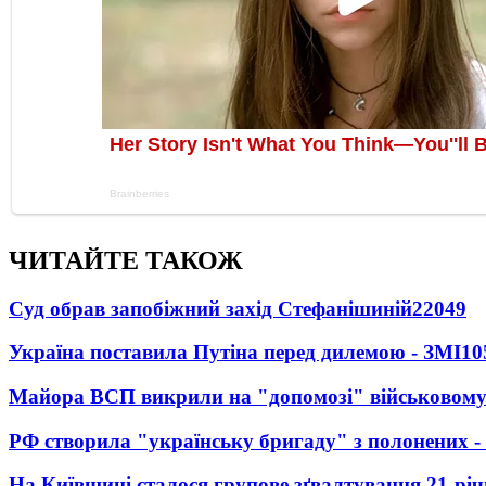
ЧИТАЙТЕ ТАКОЖ
Суд обрав запобіжний захід Стефанішиній
22049
Україна поставила Путіна перед дилемою - ЗМІ
10
Майора ВСП викрили на "допомозі" військовому
РФ створила "українську бригаду" з полонених -
На Київщині сталося групове зґвалтування 21-річ