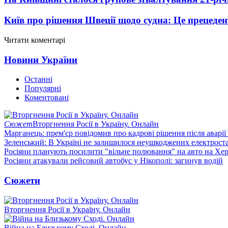
Київ про рішення Швеції щодо судна: Це прецеден
Читати коментарі
Новини України
Останні
Популярні
Коментовані
Сюжет
Вторгнення Росії в Україну. Онлайн
Марганець: прем'єр повідомив про кадрові рішення після аварії
Зеленський: В Україні не залишилося неушкоджених електрост
Росіяни планують посилити "вільне полювання" на авто на Хе
Росіяни атакували рейсовий автобус у Нікополі: загинув водій
Сюжети
Вторгнення Росії в Україну. Онлайн
Війна на Близькому Сході. Онлайн