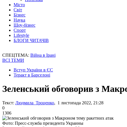
Місто
Світ
Бізнес
Наука
Шоу-бізнес
Спорт
Lifestyle
БЛОГИ ЧИТАЧІВ
СПЕЦТЕМА:
Війна в Ірані
ВСІ ТЕМИ
Вступ України в ЄС
Теракт в Барселоні
Зеленський обговорив з Макр
Текст:
Людмила Троценко
, 1 листопада 2022, 21:28
0
1306
Фото: Пресс-служба президента Украины