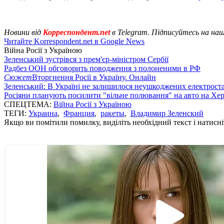
Новини від
Корреспондент.net
в Telegram. Підписуйтесь на на
Читайте Korrespondent.net в Google News
Війна Росії з Україною
Зеленський зустрівся з прем'єр-міністром Сербії
Радбез ООН обговорить поводження з полоненими в РФ
Сюжет
Вторгнення Росії в Україну. Онлайн
Зеленський: В Україні не залишилося неушкоджених електрост
Росіяни планують посилити "вільне полювання" на авто на Хе
СПЕЦТЕМА:
Війна Росії з Україною
ТЕГИ:
Украина
,
Франция
,
ракеты
,
Владимир Зеленский
Якщо ви помітили помилку, виділіть необхідний текст і натисніт