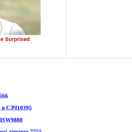
566
 в СЗЧ
10395
 ISW
9880
ної дівчини
7755