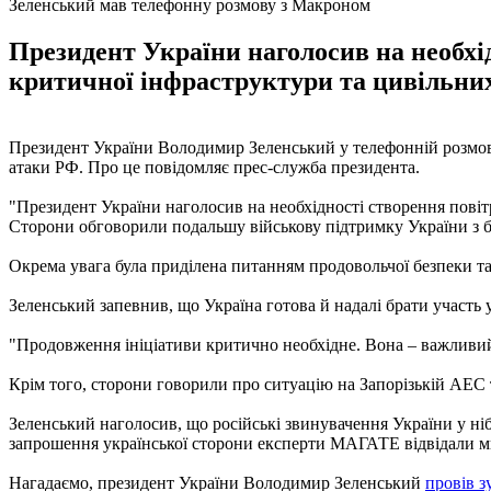
Зеленський мав телефонну розмову з Макроном
Президент України наголосив на необхі
критичної інфраструктури та цивільних 
Президент України Володимир Зеленський у телефонній розмов
атаки РФ. Про це повідомляє прес-служба президента.
"Президент України наголосив на необхідності створення повіт
Сторони обговорили подальшу військову підтримку України з бо
Окрема увага була приділена питанням продовольчої безпеки та си
Зеленський запевнив, що Україна готова й надалі брати участь
"Продовження ініціативи критично необхідне. Вона – важливий 
Крім того, сторони говорили про ситуацію на Запорізькій АЕС
Зеленський наголосив, що російські звинувачення України у ні
запрошення української сторони експерти МАГАТЕ відвідали мир
Нагадаємо, президент України Володимир Зеленський
провів з