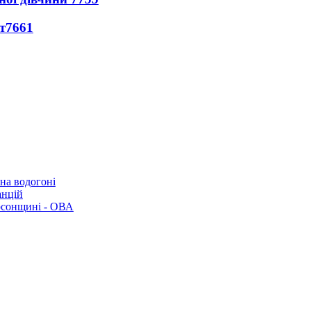
т
7661
 на водогоні
анцій
рсонщині - ОВА