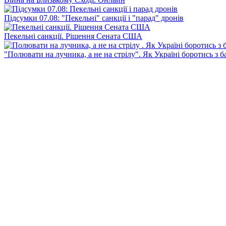
Підсумки 07.08: "Пекельні" санкції і "парад" дронів
Пекельні санкції. Рішення Сената США
"Полювати на лучника, а не на стрілу". Як Україні боротись з 