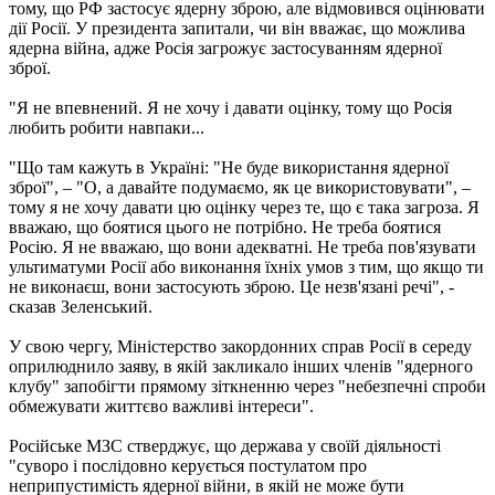
тому, що РФ застосує ядерну зброю, але відмовився оцінювати
дії Росії. У президента запитали, чи він вважає, що можлива
ядерна війна, адже Росія загрожує застосуванням ядерної
зброї.
"Я не впевнений. Я не хочу і давати оцінку, тому що Росія
любить робити навпаки...
"Що там кажуть в Україні: "Не буде використання ядерної
зброї", – "О, а давайте подумаємо, як це використовувати", –
тому я не хочу давати цю оцінку через те, що є така загроза. Я
вважаю, що боятися цього не потрібно. Не треба боятися
Росію. Я не вважаю, що вони адекватні. Не треба пов'язувати
ультиматуми Росії або виконання їхніх умов з тим, що якщо ти
не виконаєш, вони застосують зброю. Це незв'язані речі", -
сказав Зеленський.
У свою чергу, Міністерство закордонних справ Росії в середу
оприлюднило заяву, в якій закликало інших членів "ядерного
клубу" запобігти прямому зіткненню через "небезпечні спроби
обмежувати життєво важливі інтереси".
Російське МЗС стверджує, що держава у своїй діяльності
"суворо і послідовно керується постулатом про
неприпустимість ядерної війни, в якій не може бути