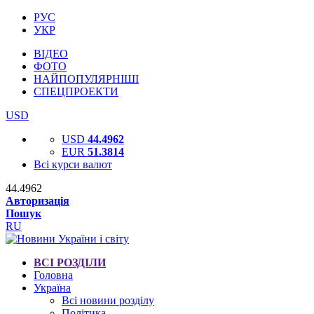
РУС
УКР
ВІДЕО
ФОТО
НАЙПОПУЛЯРНІШІ
СПЕЦПРОЕКТИ
USD
USD
44.4962
EUR
51.3814
Всі курси валют
44.4962
Авторизація
Пошук
RU
ВСІ РОЗДІЛИ
Головна
Україна
Всі новини розділу
Політика