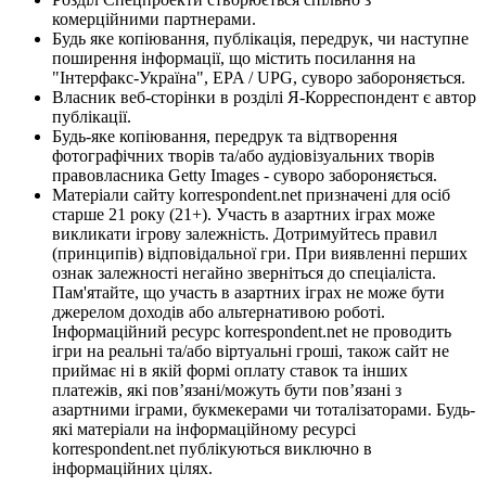
комерційними партнерами.
Будь яке копіювання, публікація, передрук, чи наступне
поширення інформації, що містить посилання на
"Інтерфакс-Україна", EPA / UPG, суворо забороняється.
Власник веб-сторінки в розділі Я-Корреспондент є автор
публікації.
Будь-яке копіювання, передрук та відтворення
фотографічних творів та/або аудіовізуальних творів
правовласника Getty Images - суворо забороняється.
Матеріали сайту korrespondent.net призначені для осіб
старше 21 року (21+). Участь в азартних іграх може
викликати ігрову залежність. Дотримуйтесь правил
(принципів) відповідальної гри. При виявленні перших
ознак залежності негайно зверніться до спеціаліста.
Пам'ятайте, що участь в азартних іграх не може бути
джерелом доходів або альтернативою роботі.
Інформаційний ресурс korrespondent.net не проводить
ігри на реальні та/або віртуальні гроші, також сайт не
приймає ні в якій формі оплату ставок та інших
платежів, які пов’язані/можуть бути пов’язані з
азартними іграми, букмекерами чи тоталізаторами. Будь-
які матеріали на інформаційному ресурсі
korrespondent.net публікуються виключно в
інформаційних цілях.