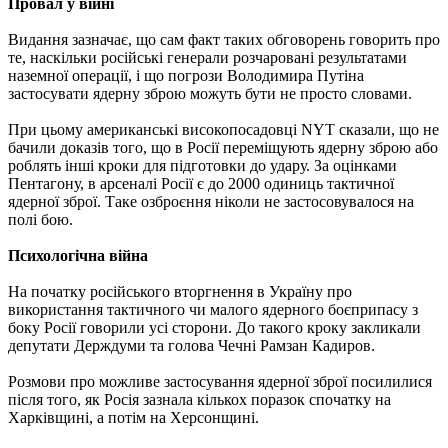
Провал у війні
Видання зазначає, що сам факт таких обговорень говорить про
те, наскільки російські генерали розчаровані результатами
наземної операції, і що погрози Володимира Путіна
застосувати ядерну зброю можуть бути не просто словами.
При цьому американські високопосадовці NYT сказали, що не
бачили доказів того, що в Росії переміщують ядерну зброю або
роблять інші кроки для підготовки до удару. За оцінками
Пентагону, в арсеналі Росії є до 2000 одиниць тактичної
ядерної зброї. Таке озброєння ніколи не застосовувалося на
полі бою.
Психологічна війна
На початку російського вторгнення в Україну про
використання тактичного чи малого ядерного боєприпасу з
боку Росії говорили усі сторони. До такого кроку закликали
депутати Держдуми та голова Чечні Рамзан Кадиров.
Розмови про можливе застосування ядерної зброї посилилися
після того, як Росія зазнала кількох поразок спочатку на
Харківщині, а потім на Херсонщині.