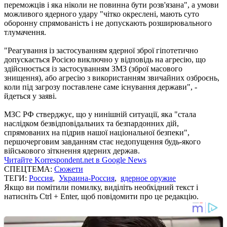
переможців і яка ніколи не повинна бути розв'язана", а умови
можливого ядерного удару "чітко окреслені, мають суто
оборонну спрямованість і не допускають розширювального
тлумачення.
"Реагування із застосуванням ядерної зброї гіпотетично
допускається Росією виключно у відповідь на агресію, що
здійснюється із застосуванням ЗМЗ (зброї масового
знищення), або агресію з використанням звичайних озброєнь,
коли під загрозу поставлене саме існування держави", -
йдеться у заяві.
МЗС РФ стверджує, що у нинішній ситуації, яка "стала
наслідком безвідповідальних та безпардонних дій,
спрямованих на підрив нашої національної безпеки",
першочерговим завданням стає недопущення будь-якого
військового зіткнення ядерних держав.
Читайте Korrespondent.net в Google News
СПЕЦТЕМА:
Сюжети
ТЕГИ:
Россия
,
Украина-Россия
,
ядерное оружие
Якщо ви помітили помилку, виділіть необхідний текст і
натисніть Ctrl + Enter, щоб повідомити про це редакцію.