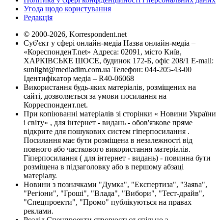
Угода щодо користування
Редакція
© 2000-2026, Korrespondent.net
Суб'єкт у сфері онлайн-медіа Назва онлайн-медіа –
«КореспонденТ.net» Адреса: 02091, місто Київ,
ХАРКІВСЬКЕ ШОСЕ, будинок 172-Б, офіс 208/1 E-mail:
sunlight@mediadim.com.ua
Телефон: 044-205-43-00
Ідентифікатор медіа – R40-06068
Використання будь-яких матеріалів, розміщених на
сайті, дозволяється за умови посилання на
Корреспондент.net.
При копіюванні матеріалів зі сторінки « Новини України
і світу» , для інтернет - видань - обов'язкове пряме
відкрите для пошукових систем гіперпосилання .
Посилання має бути розміщена в незалежності від
повного або часткового використання матеріалів.
Гіперпосилання ( для інтернет - видань) - повинна бути
розміщена в підзаголовку або в першому абзаці
матеріалу.
Новини з позначками "Думка", "Експертиза", "Заява",
"Регіони", "Гроші", "Влада", "Вибори", "Тест-драйв",
"Спецпроекти", "Промо" публікуються на правах
реклами.
Розділ Спецпроекти створюється спільно з