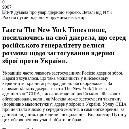
0
9007
Россия пугает ядерным оружием весь мир
Газета The New York Times пише,
посилаючись на свої джерела, що серед
російського генералітету велися
розмови щодо застосування ядерної
зброї проти України.
Українців часто лякають застосуванням Росією ядерної зброї.
Наразі з'ясувалося, що така можливість у військовому
керівництві країни-агресора дійсно обговорювалася. За
словами кількох джерел газети The New York Times в
адміністрації США, високопосадовці російських військових
обговорювали, коли і як Москва може застосувати тактичну
(порівняно малопотужну) ядерну зброю в Україні. Уряду США
про це стало відомо у середині жовтня, а самі обговорення, за
даними видання, проходили "нещодавно". Володимир Путін у
цих обговореннях участі нібито не брав.