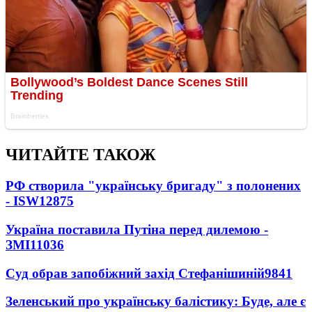
ЧИТАЙТЕ ТАКОЖ
РФ створила "українську бригаду" з полонених
- ISW
12875
Україна поставила Путіна перед дилемою -
ЗМІ
11036
Суд обрав запобіжний захід Стефанішиній
9841
Зеленський про українську балістику: Буде, але є