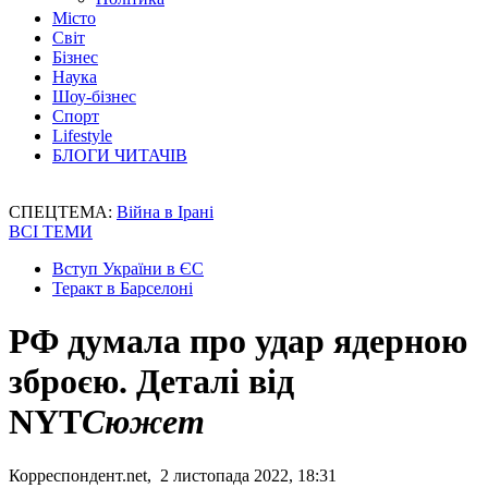
Місто
Світ
Бізнес
Наука
Шоу-бізнес
Спорт
Lifestyle
БЛОГИ ЧИТАЧІВ
СПЕЦТЕМА:
Війна в Ірані
ВСІ ТЕМИ
Вступ України в ЄС
Теракт в Барселоні
РФ думала про удар ядерною
зброєю. Деталі від
NYT
Сюжет
Корреспондент.net, 2 листопада 2022, 18:31