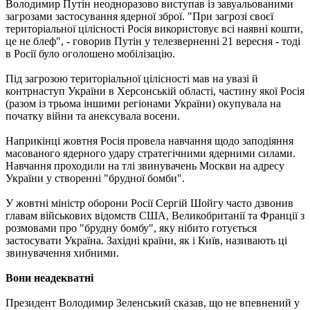
Володимир Путін неодноразово виступав із завуальованими
загрозами застосування ядерної зброї. "При загрозі своєї
територіальної цілісності Росія використовує всі наявні кошти,
це не блеф", - говорив Путін у телезверненні 21 вересня - тоді
в Росії було оголошено мобілізацію.
Під загрозою територіальної цілісності мав на увазі й
контрнаступ України в Херсонській області, частину якої Росія
(разом із трьома іншими регіонами України) окупувала на
початку війни та анексувала восени.
Наприкінці жовтня Росія провела навчання щодо заподіяння
масованого ядерного удару стратегічними ядерними силами.
Навчання проходили на тлі звинувачень Москви на адресу
України у створенні "брудної бомби".
У жовтні міністр оборони Росії Сергій Шойгу часто дзвонив
главам військових відомств США, Великобританії та Франції з
розмовами про "брудну бомбу", яку нібито готується
застосувати Україна. Західні країни, як і Київ, називають ці
звинувачення хибними.
Вони неадекватні
Президент Володимир Зеленський сказав, що не впевнений у