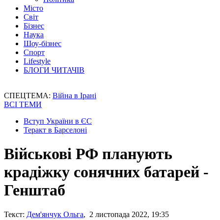
Місто
Світ
Бізнес
Наука
Шоу-бізнес
Спорт
Lifestyle
БЛОГИ ЧИТАЧІВ
СПЕЦТЕМА:
Війна в Ірані
ВСІ ТЕМИ
Вступ України в ЄС
Теракт в Барселоні
Військові РФ планують
крадіжку сонячних батарей -
Генштаб
Текст:
Дем'янчук Ольга
, 2 листопада 2022, 19:35