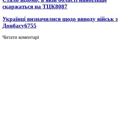
скаржаться на ТЦК
8087
Українці визначилися щодо виводу військ з
Донбасу
6755
Читати коментарі