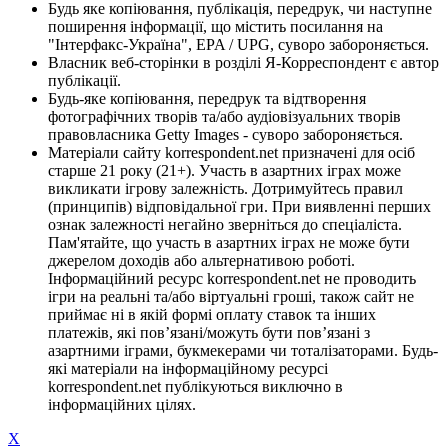
Будь яке копіювання, публікація, передрук, чи наступне
поширення інформації, що містить посилання на
"Інтерфакс-Україна", EPA / UPG, суворо забороняється.
Власник веб-сторінки в розділі Я-Корреспондент є автор
публікації.
Будь-яке копіювання, передрук та відтворення
фотографічних творів та/або аудіовізуальних творів
правовласника Getty Images - суворо забороняється.
Матеріали сайту korrespondent.net призначені для осіб
старше 21 року (21+). Участь в азартних іграх може
викликати ігрову залежність. Дотримуйтесь правил
(принципів) відповідальної гри. При виявленні перших
ознак залежності негайно зверніться до спеціаліста.
Пам'ятайте, що участь в азартних іграх не може бути
джерелом доходів або альтернативою роботі.
Інформаційний ресурс korrespondent.net не проводить
ігри на реальні та/або віртуальні гроші, також сайт не
приймає ні в якій формі оплату ставок та інших
платежів, які пов’язані/можуть бути пов’язані з
азартними іграми, букмекерами чи тоталізаторами. Будь-
які матеріали на інформаційному ресурсі
korrespondent.net публікуються виключно в
інформаційних цілях.
X