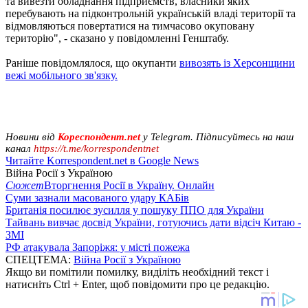
та вивезти обладнання підприємств, власники яких
перебувають на підконтрольній українській владі території та
відмовляються повертатися на тимчасово окуповану
територію", - сказано у повідомленні Генштабу.
Раніше повідомлялося, що окупанти
вивозять із Херсонщини
вежі мобільного зв'язку.
Новини від
Кореспондент.net
у Telegram. Підписуйтесь на наш
канал
https://t.me/korrespondentnet
Читайте Korrespondent.net в Google News
Війна Росії з Україною
Сюжет
Вторгнення Росії в Україну. Онлайн
Суми зазнали масованого удару КАБів
Британія посилює зусилля у пошуку ППО для України
Тайвань вивчає досвід України, готуючись дати відсіч Китаю -
ЗМІ
РФ атакувала Запоріжя: у місті пожежа
СПЕЦТЕМА:
Війна Росії з Україною
Якщо ви помітили помилку, виділіть необхідний текст і
натисніть Ctrl + Enter, щоб повідомити про це редакцію.