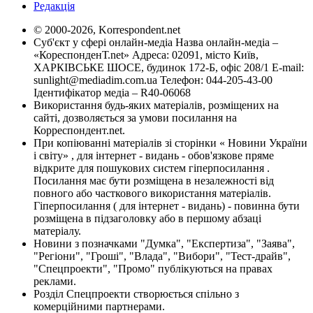
Редакція
© 2000-2026, Korrespondent.net
Суб'єкт у сфері онлайн-медіа Назва онлайн-медіа –
«КореспонденТ.net» Адреса: 02091, місто Київ,
ХАРКІВСЬКЕ ШОСЕ, будинок 172-Б, офіс 208/1 E-mail:
sunlight@mediadim.com.ua
Телефон: 044-205-43-00
Ідентифікатор медіа – R40-06068
Використання будь-яких матеріалів, розміщених на
сайті, дозволяється за умови посилання на
Корреспондент.net.
При копіюванні матеріалів зі сторінки « Новини України
і світу» , для інтернет - видань - обов'язкове пряме
відкрите для пошукових систем гіперпосилання .
Посилання має бути розміщена в незалежності від
повного або часткового використання матеріалів.
Гіперпосилання ( для інтернет - видань) - повинна бути
розміщена в підзаголовку або в першому абзаці
матеріалу.
Новини з позначками "Думка", "Експертиза", "Заява",
"Регіони", "Гроші", "Влада", "Вибори", "Тест-драйв",
"Спецпроекти", "Промо" публікуються на правах
реклами.
Розділ Спецпроекти створюється спільно з
комерційними партнерами.