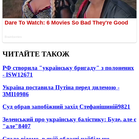
ЧИТАЙТЕ ТАКОЖ
РФ створила "українську бригаду" з полонених
- ISW
12671
Україна поставила Путіна перед дилемою -
ЗМІ
10986
Суд обрав запобіжний захід Стефанішиній
9821
Зеленський про українську балістику: Буде, але є
"але"
8407
Стало відомо, в якій області найбільше