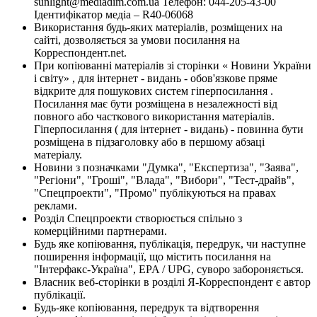
sunlight@mediadim.com.ua
Телефон: 044-205-43-00
Ідентифікатор медіа – R40-06068
Використання будь-яких матеріалів, розміщених на
сайті, дозволяється за умови посилання на
Корреспондент.net.
При копіюванні матеріалів зі сторінки « Новини України
і світу» , для інтернет - видань - обов'язкове пряме
відкрите для пошукових систем гіперпосилання .
Посилання має бути розміщена в незалежності від
повного або часткового використання матеріалів.
Гіперпосилання ( для інтернет - видань) - повинна бути
розміщена в підзаголовку або в першому абзаці
матеріалу.
Новини з позначками "Думка", "Експертиза", "Заява",
"Регіони", "Гроші", "Влада", "Вибори", "Тест-драйв",
"Спецпроекти", "Промо" публікуються на правах
реклами.
Розділ Спецпроекти створюється спільно з
комерційними партнерами.
Будь яке копіювання, публікація, передрук, чи наступне
поширення інформації, що містить посилання на
"Інтерфакс-Україна", EPA / UPG, суворо забороняється.
Власник веб-сторінки в розділі Я-Корреспондент є автор
публікації.
Будь-яке копіювання, передрук та відтворення