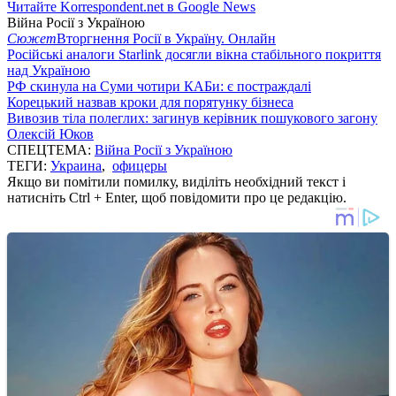
Читайте Korrespondent.net в Google News
Війна Росії з Україною
Сюжет
Вторгнення Росії в Україну. Онлайн
Російські аналоги Starlink досягли вікна стабільного покриття
над Україною
РФ скинула на Суми чотири КАБи: є постраждалі
Корецький назвав кроки для порятунку бізнеса
Вивозив тіла полеглих: загинув керівник пошукового загону
Олексій Юков
СПЕЦТЕМА:
Війна Росії з Україною
ТЕГИ:
Украина
,
офицеры
Якщо ви помітили помилку, виділіть необхідний текст і
натисніть Ctrl + Enter, щоб повідомити про це редакцію.