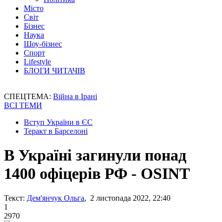
Місто
Світ
Бізнес
Наука
Шоу-бізнес
Спорт
Lifestyle
БЛОГИ ЧИТАЧІВ
СПЕЦТЕМА:
Війна в Ірані
ВСІ ТЕМИ
Вступ України в ЄС
Теракт в Барселоні
В Україні загинули понад
1400 офіцерів РФ - ОЅINT
Текст:
Дем'янчук Ольга
, 2 листопада 2022, 22:40
1
2970