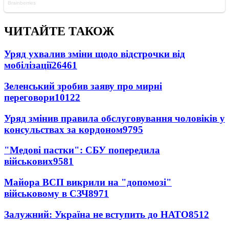
ЧИТАЙТЕ ТАКОЖ
Уряд ухвалив зміни щодо відстрочки від
мобілізації
26461
Зеленський зробив заяву про мирні
переговори
10122
Уряд змінив правила обслуговування чоловіків у
консульствах за кордоном
9795
"Медові пастки": СБУ попередила
військових
9581
Майора ВСП викрили на "допомозі"
військовому в СЗЧ
8971
Залужний: Україна не вступить до НАТО
8512