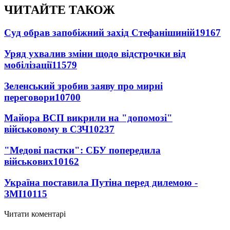
ЧИТАЙТЕ ТАКОЖ
Суд обрав запобіжний захід Стефанішиній
19167
Уряд ухвалив зміни щодо відстрочки від
мобілізації
11579
Зеленський зробив заяву про мирні
переговори
10700
Майора ВСП викрили на "допомозі"
військовому в СЗЧ
10237
"Медові пастки": СБУ попередила
військових
10162
Україна поставила Путіна перед дилемою -
ЗМІ
10115
Читати коментарі