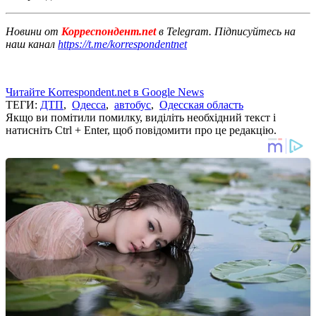
Новини от
Корреспондент.net
в Telegram. Підписуйтесь на
наш канал
https://t.me/korrespondentnet
Читайте Korrespondent.net в Google News
ТЕГИ:
ДТП
,
Одесса
,
автобус
,
Одесская область
Якщо ви помітили помилку, виділіть необхідний текст і
натисніть Ctrl + Enter, щоб повідомити про це редакцію.