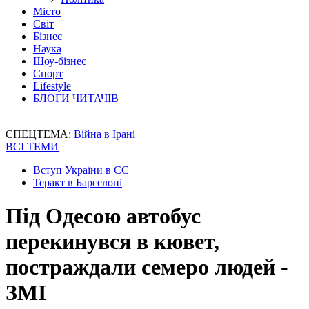
Місто
Світ
Бізнес
Наука
Шоу-бізнес
Спорт
Lifestyle
БЛОГИ ЧИТАЧІВ
СПЕЦТЕМА:
Війна в Ірані
ВСІ ТЕМИ
Вступ України в ЄС
Теракт в Барселоні
Під Одесою автобус
перекинувся в кювет,
постраждали семеро людей -
ЗМІ