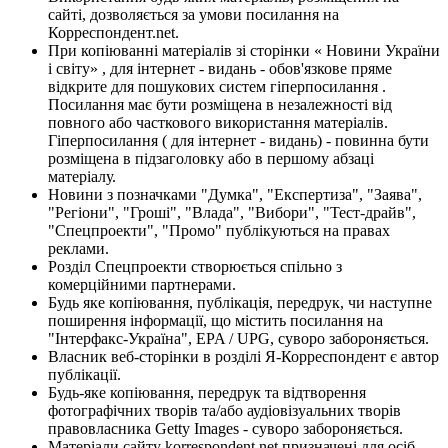
сайті, дозволяється за умови посилання на
Корреспондент.net.
При копіюванні матеріалів зі сторінки « Новини України
і світу» , для інтернет - видань - обов'язкове пряме
відкрите для пошукових систем гіперпосилання .
Посилання має бути розміщена в незалежності від
повного або часткового використання матеріалів.
Гіперпосилання ( для інтернет - видань) - повинна бути
розміщена в підзаголовку або в першому абзаці
матеріалу.
Новини з позначками "Думка", "Експертиза", "Заява",
"Регіони", "Гроші", "Влада", "Вибори", "Тест-драйв",
"Спецпроекти", "Промо" публікуються на правах
реклами.
Розділ Спецпроекти створюється спільно з
комерційними партнерами.
Будь яке копіювання, публікація, передрук, чи наступне
поширення інформації, що містить посилання на
"Інтерфакс-Україна", EPA / UPG, суворо забороняється.
Власник веб-сторінки в розділі Я-Корреспондент є автор
публікації.
Будь-яке копіювання, передрук та відтворення
фотографічних творів та/або аудіовізуальних творів
правовласника Getty Images - суворо забороняється.
Матеріали сайту korrespondent.net призначені для осіб