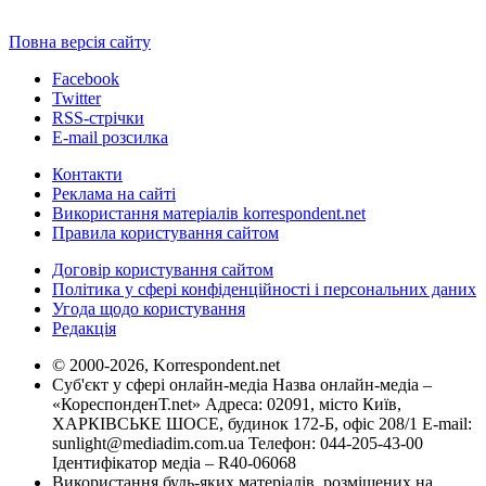
Повна версія сайту
Facebook
Twitter
RSS-стрічки
E-mail розсилка
Контакти
Реклама на сайті
Використання матеріалів korrespondent.net
Правила користування сайтом
Договір користування сайтом
Політика у сфері конфіденційності і персональних даних
Угода щодо користування
Редакція
© 2000-2026, Korrespondent.net
Суб'єкт у сфері онлайн-медіа Назва онлайн-медіа –
«КореспонденТ.net» Адреса: 02091, місто Київ,
ХАРКІВСЬКЕ ШОСЕ, будинок 172-Б, офіс 208/1 E-mail:
sunlight@mediadim.com.ua
Телефон: 044-205-43-00
Ідентифікатор медіа – R40-06068
Використання будь-яких матеріалів, розміщених на