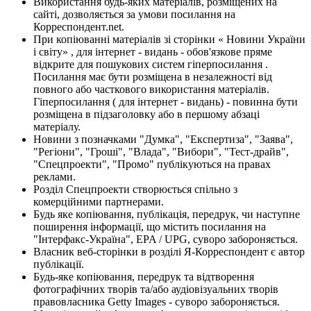
Використання будь-яких матеріалів, розміщених на
сайті, дозволяється за умови посилання на
Корреспондент.net.
При копіюванні матеріалів зі сторінки « Новини України
і світу» , для інтернет - видань - обов'язкове пряме
відкрите для пошукових систем гіперпосилання .
Посилання має бути розміщена в незалежності від
повного або часткового використання матеріалів.
Гіперпосилання ( для інтернет - видань) - повинна бути
розміщена в підзаголовку або в першому абзаці
матеріалу.
Новини з позначками "Думка", "Експертиза", "Заява",
"Регіони", "Гроші", "Влада", "Вибори", "Тест-драйв",
"Спецпроекти", "Промо" публікуються на правах
реклами.
Розділ Спецпроекти створюється спільно з
комерційними партнерами.
Будь яке копіювання, публікація, передрук, чи наступне
поширення інформації, що містить посилання на
"Інтерфакс-Україна", EPA / UPG, суворо забороняється.
Власник веб-сторінки в розділі Я-Корреспондент є автор
публікації.
Будь-яке копіювання, передрук та відтворення
фотографічних творів та/або аудіовізуальних творів
правовласника Getty Images - суворо забороняється.