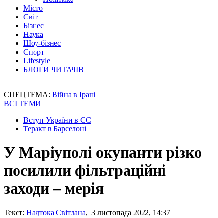
Місто
Світ
Бізнес
Наука
Шоу-бізнес
Спорт
Lifestyle
БЛОГИ ЧИТАЧІВ
СПЕЦТЕМА:
Війна в Ірані
ВСІ ТЕМИ
Вступ України в ЄС
Теракт в Барселоні
У Маріуполі окупанти різко
посилили фільтраційні
заходи – мерія
Текст:
Надтока Світлана
, 3 листопада 2022, 14:37