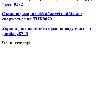
"але"
8372
Стало відомо, в якій області найбільше
скаржаться на ТЦК
8079
Українці визначилися щодо виводу військ з
Донбасу
6749
Читати коментарі