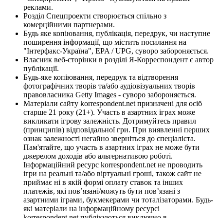
реклами.
Розділ Спецпроекти створюється спільно з
комерційними партнерами.
Будь яке копіювання, публікація, передрук, чи наступне
поширення інформації, що містить посилання на
"Інтерфакс-Україна", EPA / UPG, суворо забороняється.
Власник веб-сторінки в розділі Я-Корреспондент є автор
публікації.
Будь-яке копіювання, передрук та відтворення
фотографічних творів та/або аудіовізуальних творів
правовласника Getty Images - суворо забороняється.
Матеріали сайту korrespondent.net призначені для осіб
старше 21 року (21+). Участь в азартних іграх може
викликати ігрову залежність. Дотримуйтесь правил
(принципів) відповідальної гри. При виявленні перших
ознак залежності негайно зверніться до спеціаліста.
Пам'ятайте, що участь в азартних іграх не може бути
джерелом доходів або альтернативою роботі.
Інформаційний ресурс korrespondent.net не проводить
ігри на реальні та/або віртуальні гроші, також сайт не
приймає ні в якій формі оплату ставок та інших
платежів, які пов’язані/можуть бути пов’язані з
азартними іграми, букмекерами чи тоталізаторами. Будь-
які матеріали на інформаційному ресурсі
korrespondent.net публікуються виключно в