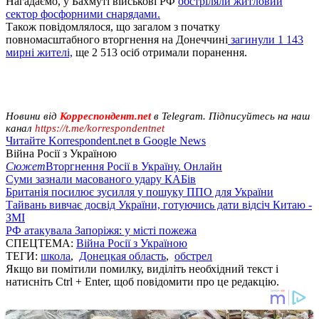
Нагадаємо, у Бахмуті військові РФ
обстріляли житловий
сектор фосфорними снарядами.
Також повідомлялося, що загалом з початку
повномасштабного вторгнення на Донеччині
загинули 1 143
мирні жителі,
ще 2 513 осіб отримали поранення.
Новини від
Корреспондент.net
в Telegram. Підписуйтесь на наш
канал
https://t.me/korrespondentnet
Читайте Korrespondent.net в Google News
Війна Росії з Україною
Сюжет
Вторгнення Росії в Україну. Онлайн
Суми зазнали масованого удару КАБів
Британія посилює зусилля у пошуку ППО для України
Тайвань вивчає досвід України, готуючись дати відсіч Китаю -
ЗМІ
РФ атакувала Запоріжя: у місті пожежа
СПЕЦТЕМА:
Війна Росії з Україною
ТЕГИ:
школа
,
Донецкая область
,
обстрел
Якщо ви помітили помилку, виділіть необхідний текст і
натисніть Ctrl + Enter, щоб повідомити про це редакцію.