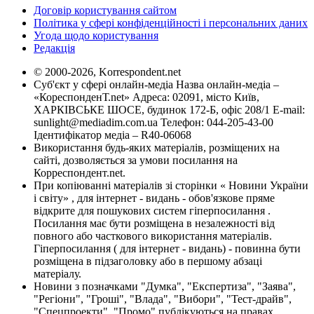
Договір користування сайтом
Політика у сфері конфіденційності і персональних даних
Угода щодо користування
Редакція
© 2000-2026, Korrespondent.net
Суб'єкт у сфері онлайн-медіа Назва онлайн-медіа –
«КореспонденТ.net» Адреса: 02091, місто Київ,
ХАРКІВСЬКЕ ШОСЕ, будинок 172-Б, офіс 208/1 E-mail:
sunlight@mediadim.com.ua
Телефон: 044-205-43-00
Ідентифікатор медіа – R40-06068
Використання будь-яких матеріалів, розміщених на
сайті, дозволяється за умови посилання на
Корреспондент.net.
При копіюванні матеріалів зі сторінки « Новини України
і світу» , для інтернет - видань - обов'язкове пряме
відкрите для пошукових систем гіперпосилання .
Посилання має бути розміщена в незалежності від
повного або часткового використання матеріалів.
Гіперпосилання ( для інтернет - видань) - повинна бути
розміщена в підзаголовку або в першому абзаці
матеріалу.
Новини з позначками "Думка", "Експертиза", "Заява",
"Регіони", "Гроші", "Влада", "Вибори", "Тест-драйв",
"Спецпроекти", "Промо" публікуються на правах