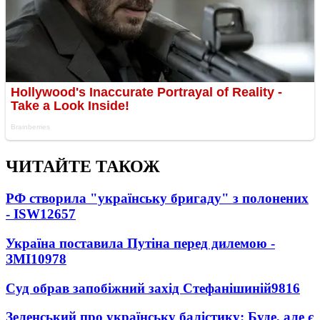
ЧИТАЙТЕ ТАКОЖ
РФ створила "українську бригаду" з полонених
- ISW
12657
Україна поставила Путіна перед дилемою -
ЗМІ
10978
Суд обрав запобіжний захід Стефанішиній
9816
Зеленський про українську балістику: Буде, але є