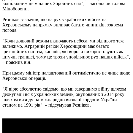
відповідним діям наших Збройних сил", – наголосив голова
Міноборони.
Резніков зазначив, що на рух українських військ на
Херсонському напрямку впливає багато чинників, зокрема
погода.
"Коли дощовий режим включають небеса, ми від цього теж
залежимо. Аграрний регіон Херсонщини має багато
іригаційних систем, каналів, які вороги використовують як
штучні траншеї, тому це трохи уповільнює рух наших військ",
– пояснив він.
При цьому міністр налаштований оптимістично не лише щодо
Херсонської операції.
"Я вірю абсолютно свідомо, що ми завершимо війну шляхом
деокупації всіх українських земель, окупованих з 2014 року
шляхом виходу на міжнародно визнані кордони України
станом на 1991 рік", – підсумував Резніков.