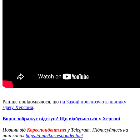
Раніше повідомлялося, що
на Заході прогнозують швидку
здачу Херсона
.
Ворог зображує відступ? Що відбувається у Херсоні
Новини від
Кореспондент.net
у Telegram. Підписуйтесь на
наш канал
https://t.me/korrespondentnet