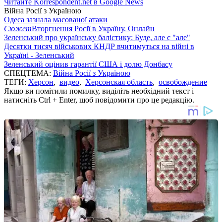
Читайте Korrespondent.net в Google News
Війна Росії з Україною
Одеса зазнала масованої атаки
Сюжет
Вторгнення Росії в Україну. Онлайн
Зеленський про українську балістику: Буде, але є "але"
Десятки тисяч військових КНДР вчитимуться на війні в
Україні - Зеленський
Зеленський оцінив гарантії США і долю Донбасу
СПЕЦТЕМА:
Війна Росії з Україною
ТЕГИ:
Херсон
,
видео
,
Херсонская область
,
освобождение
Якщо ви помітили помилку, виділіть необхідний текст і
натисніть Ctrl + Enter, щоб повідомити про це редакцію.