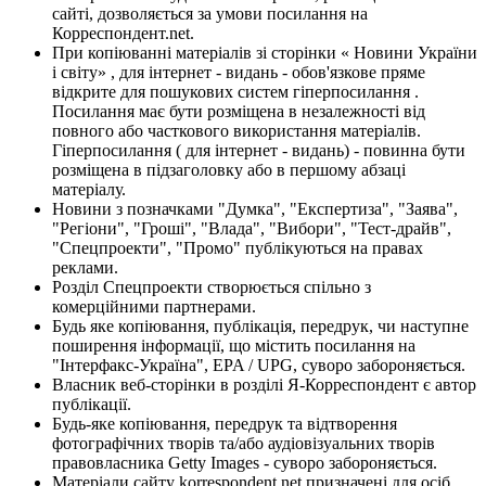
сайті, дозволяється за умови посилання на
Корреспондент.net.
При копіюванні матеріалів зі сторінки « Новини України
і світу» , для інтернет - видань - обов'язкове пряме
відкрите для пошукових систем гіперпосилання .
Посилання має бути розміщена в незалежності від
повного або часткового використання матеріалів.
Гіперпосилання ( для інтернет - видань) - повинна бути
розміщена в підзаголовку або в першому абзаці
матеріалу.
Новини з позначками "Думка", "Експертиза", "Заява",
"Регіони", "Гроші", "Влада", "Вибори", "Тест-драйв",
"Спецпроекти", "Промо" публікуються на правах
реклами.
Розділ Спецпроекти створюється спільно з
комерційними партнерами.
Будь яке копіювання, публікація, передрук, чи наступне
поширення інформації, що містить посилання на
"Інтерфакс-Україна", EPA / UPG, суворо забороняється.
Власник веб-сторінки в розділі Я-Корреспондент є автор
публікації.
Будь-яке копіювання, передрук та відтворення
фотографічних творів та/або аудіовізуальних творів
правовласника Getty Images - суворо забороняється.
Матеріали сайту korrespondent.net призначені для осіб