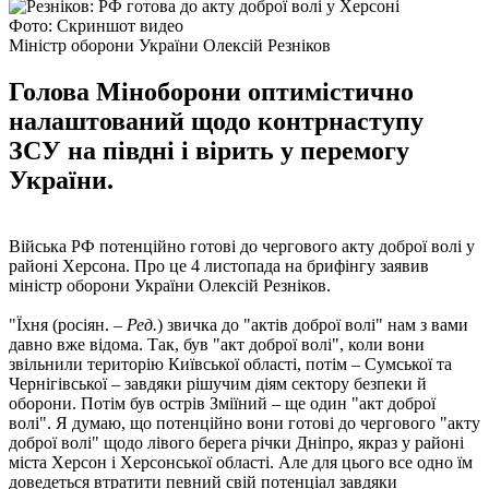
Фото: Скриншот видео
Міністр оборони України Олексій Резніков
Голова Міноборони оптимістично
налаштований щодо контрнаступу
ЗСУ на півдні і вірить у перемогу
України.
Війська РФ потенційно готові до чергового акту доброї волі у
районі Херсона. Про це 4 листопада на брифінгу заявив
міністр оборони України Олексій Резніков.
"Їхня (росіян. –
Ред.
) звичка до "актів доброї волі" нам з вами
давно вже відома. Так, був "акт доброї волі", коли вони
звільнили територію Київської області, потім – Сумської та
Чернігівської – завдяки рішучим діям сектору безпеки й
оборони. Потім був острів Зміїний – ще один "акт доброї
волі". Я думаю, що потенційно вони готові до чергового "акту
доброї волі" щодо лівого берега річки Дніпро, якраз у районі
міста Херсон і Херсонської області. Але для цього все одно їм
доведеться втратити певний свій потенціал завдяки