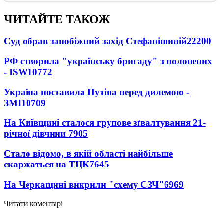
ЧИТАЙТЕ ТАКОЖ
Суд обрав запобіжний захід Стефанішиній
22200
РФ створила "українську бригаду" з полонених
- ISW
10772
Україна поставила Путіна перед дилемою -
ЗМІ
10709
На Київщині сталося групове зґвалтування 21-
річної дівчини
7905
Стало відомо, в якій області найбільше
скаржаться на ТЦК
7645
На Черкащині викрили "схему СЗЧ"
6969
Читати коментарі