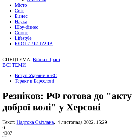
Місто
Світ
Бізнес
Наука
Шоу-бізнес
Спорт
Lifestyle
БЛОГИ ЧИТАЧІВ
СПЕЦТЕМА:
Війна в Ірані
ВСІ ТЕМИ
Вступ України в ЄС
Теракт в Барселоні
Резніков: РФ готова до "акту
доброї волі" у Херсоні
Текст:
Надтока Світлана
, 4 листопада 2022, 15:29
0
4307