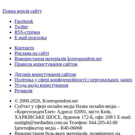
Повна версія сайту
Facebook
Twitter
RSS-стрічки
E-mail розсилка
Контакти
Реклама на сайті
Використання матеріалів korrespondent.net
Правила користування сайтом
Договір користування сайтом
Політика у сфері конфіденційності і персональних даних
Угода щодо користування
Редакція
© 2000-2026, Korrespondent.net
Суб'єкт у сфері онлайн-медіа Назва онлайн-медіа –
«КореспонденТ.net» Адреса: 02091, місто Київ,
ХАРКІВСЬКЕ ШОСЕ, будинок 172-Б, офіс 208/1 E-mail:
sunlight@mediadim.com.ua
Телефон: 044-205-43-00
Ідентифікатор медіа – R40-06068
Використання будь-яких матеріалів, розміщених на