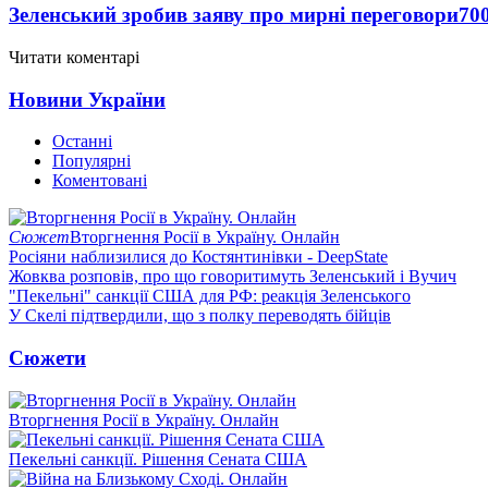
Зеленський зробив заяву про мирні переговори
70
Читати коментарі
Новини України
Останні
Популярні
Коментовані
Сюжет
Вторгнення Росії в Україну. Онлайн
Росіяни наблизилися до Костянтинівки - DeepState
Жовква розповів, про що говоритимуть Зеленський і Вучич
"Пекельні" санкції США для РФ: реакція Зеленського
У Скелі підтвердили, що з полку переводять бійців
Сюжети
Вторгнення Росії в Україну. Онлайн
Пекельні санкції. Рішення Сената США