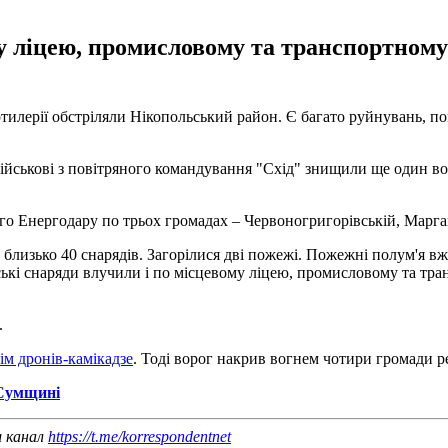
у ліцею, промисловому та транспортном
артилерії обстріляли Нікопольський район. Є багато руйнувань, 
Військові з повітряного командування "Схід" знищили ще один в
ого Енергодару по трьох громадах – Червоногригорівській, Марга
 близько 40 снарядів. Загорілися дві пожежі. Пожежні полум'я в
ійські снаряди влучили і по місцевому ліцею, промисловому та 
.
ім дронів-камікадзе
. Тоді ворог накрив вогнем чотири громади ре
 Сумщині
ш канал
https://t.me/korrespondentnet