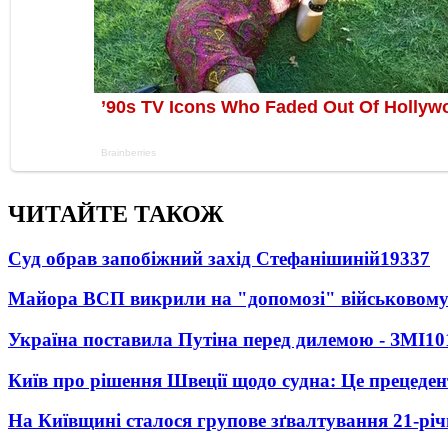
ЧИТАЙТЕ ТАКОЖ
Суд обрав запобіжний захід Стефанішиній
19337
Майора ВСП викрили на "допомозі" військовому
Україна поставила Путіна перед дилемою - ЗМІ
10
Київ про рішення Швеції щодо судна: Це прецеден
На Київщині сталося групове зґвалтування 21-річ