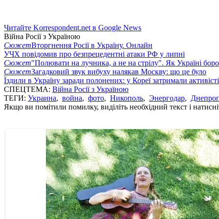
Читайте Korrespondent.net в Google News
Війна Росії з Україною
Сюжет
Вторгнення Росії в Україну. Онлайн
УЧХ повідомив про безпрецедентні атаки РФ у липні
Сюжет
"Полювати на лучника, а не на стрілу". Як Україні бор
Сюжет
Загадковий звук вибуху налякав Москву: що це було
Їздили в Україну заради полонених: у Кореї затримали активіст
СПЕЦТЕМА:
Війна Росії з Україною
ТЕГИ:
Украина
,
война
,
фото
,
Никополь
,
Энергодар
,
Днепроп
Якщо ви помітили помилку, виділіть необхідний текст і натисніт