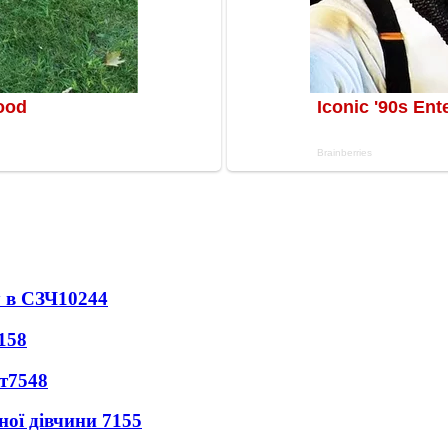
 в СЗЧ
10244
158
т
7548
ної дівчини
7155