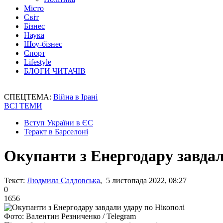
Місто
Світ
Бізнес
Наука
Шоу-бізнес
Спорт
Lifestyle
БЛОГИ ЧИТАЧІВ
СПЕЦТЕМА:
Війна в Ірані
ВСІ ТЕМИ
Вступ України в ЄС
Теракт в Барселоні
Окупанти з Енергодару завдал
Текст:
Людмила Садловська
, 5 листопада 2022, 08:27
0
1656
Фото: Валентин Резниченко / Telegram