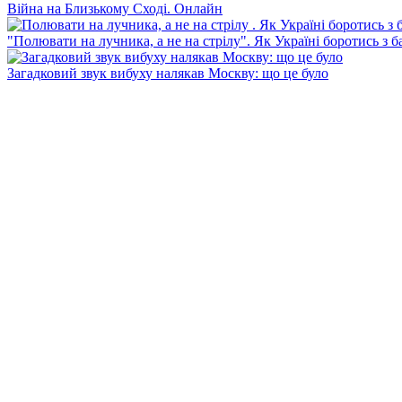
Війна на Близькому Сході. Онлайн
"Полювати на лучника, а не на стрілу". Як Україні боротись з 
Загадковий звук вибуху налякав Москву: що це було