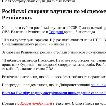
Після обстрілу спалахнули дві сильні пожежі
Російські снаряди влучили по місцевом
Резніченко.
У ніч проти суботи російські окупанти з РСЗВ Град та важкої 
ОВА Валентин Резніченко в
Telegram
вранці 5 листопада.
"Ніч на суботу була гарячою. Ще раз відзначилася наша ППО. 
Синельниківському районі", - написав він.
За словами Резніченка, росіяни стріляли з тимчасово окупован
"Найбільше дісталося Нікополю. На нічне місто ворог направив
приватних будинків, господарські споруди та газопровід. Рос
та майно", - написав глава ОВА.
Резніченко наголосив, що обійшлося без загиблих та поранених
Напередодні повідомлялося, що на Дніпропетровщині
збили віс
Війська РФ цілу годину обстрілювали прикордонне село на
Новини від
Корреспондент.net
в Telegram. Підписуйтесь на на