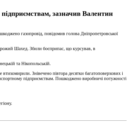
у підприємствам, зазначив Валентин
пошкоджено газопровід, повідомив голова Дніпропетровської
орожий Шахед. Збили боєприпас, що курсував, в
нецькій та Нікопольській.
же втихомирили. Знівечено півтора десятки багатоповерхових і
транспортному підприємствам. Пошкоджено виробничі потужності
гіону.