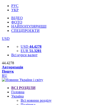
РУС
УКР
ВІДЕО
ФОТО
НАЙПОПУЛЯРНІШІ
СПЕЦПРОЕКТИ
USD
USD
44.4278
EUR
51.3281
Всі курси валют
44.4278
Авторизація
Пошук
RU
ВСІ РОЗДІЛИ
Головна
Україна
Всі новини розділу
Політика