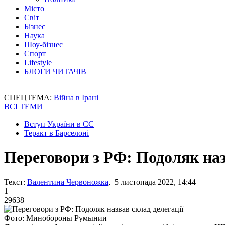
Місто
Світ
Бізнес
Наука
Шоу-бізнес
Спорт
Lifestyle
БЛОГИ ЧИТАЧІВ
СПЕЦТЕМА:
Війна в Ірані
ВСІ ТЕМИ
Вступ України в ЄС
Теракт в Барселоні
Переговори з РФ: Подоляк наз
Текст:
Валентина Червоножка
, 5 листопада 2022, 14:44
1
29638
Фото: Минобороны Румынии