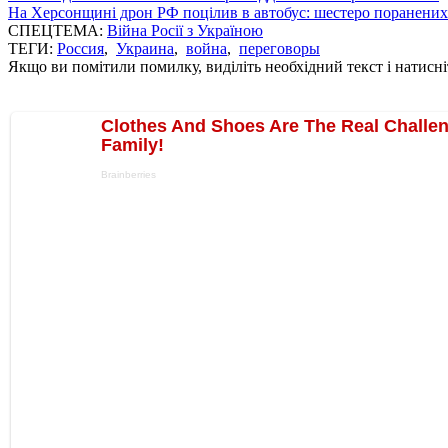
На Херсонщині дрон РФ поцілив в автобус: шестеро поранених
СПЕЦТЕМА:
Війна Росії з Україною
ТЕГИ:
Россия
,
Украина
,
война
,
переговоры
Якщо ви помітили помилку, виділіть необхідний текст і натисніт