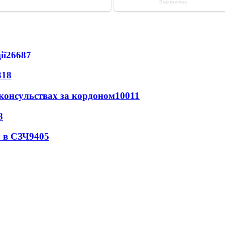
ії
26687
318
 консульствах за кордоном
10011
8
 в СЗЧ
9405