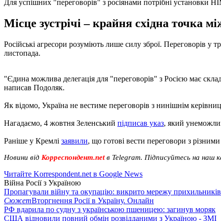
Для успішних "переговорів" з росіянами потрібні установки H
Місце зустрічі – крайня східна точка 
Російські агресори розуміють лише силу зброї. Переговорів у 
листопада.
"Єдина можлива делегація для "переговорів" з Росією має склад
написав Подоляк.
Як відомо, Україна не вестиме переговорів з нинішнім керівни
Нагадаємо, 4 жовтня Зеленський
підписав указ
, який унеможли
Раніше у Кремлі
заявили
, що готові вести переговори з різними
Новини від
Корреспондент.net
в Telegram. Підписуйтесь на наш 
Читайте Korrespondent.net в Google News
Війна Росії з Україною
Пропагували війну та окупацію: викрито мережу прихильникі
Сюжет
Вторгнення Росії в Україну. Онлайн
РФ вдарила по судну з українською пшеницею: загинув моряк
США відновили повний обмін розвідданими з Україною - ЗМІ