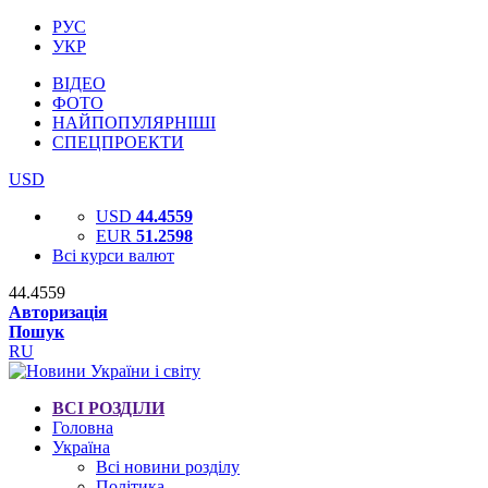
РУС
УКР
ВІДЕО
ФОТО
НАЙПОПУЛЯРНІШІ
СПЕЦПРОЕКТИ
USD
USD
44.4559
EUR
51.2598
Всі курси валют
44.4559
Авторизація
Пошук
RU
ВСІ РОЗДІЛИ
Головна
Україна
Всі новини розділу
Політика