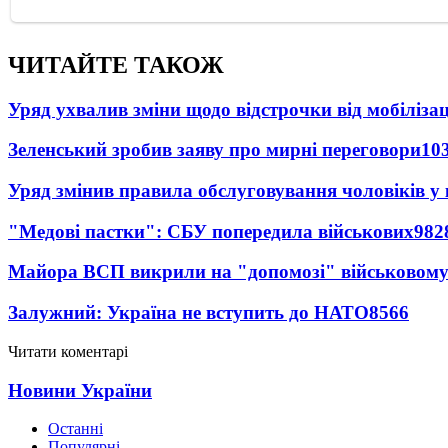
ЧИТАЙТЕ ТАКОЖ
Уряд ухвалив зміни щодо відстрочки від мобілізац
Зеленський зробив заяву про мирні переговори
10
Уряд змінив правила обслуговування чоловіків у
"Медові пастки": СБУ попередила військових
982
Майора ВСП викрили на "допомозі" військовому
Залужний: Україна не вступить до НАТО
8566
Читати коментарі
Новини України
Останні
Популярні