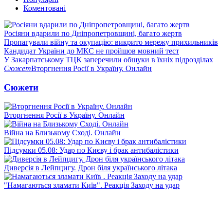
Коментовані
Росіяни вдарили по Дніпропетровщині, багато жертв
Пропагували війну та окупацію: викрито мережу прихильникі
Кандидат України до МКС не пройшов мовний тест
У Закарпатському ТЦК заперечили обшуки в їхніх підрозділах
Сюжет
Вторгнення Росії в Україну. Онлайн
Сюжети
Вторгнення Росії в Україну. Онлайн
Війна на Близькому Сході. Онлайн
Підсумки 05.08: Удар по Києву і брак антибалістики
Диверсія в Лейпцигу. Дрон біля українського літака
"Намагаються зламати Київ". Реакція Заходу на удар