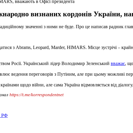
IMARS, вважають в Офісі президента
міжнародно визнаних кордонів України, н
традиційному значенні з ними не буде. Про це написав радник г
атися з Abrams, Leopard, Marder, HIMARS. Місце зустрічі – край
цтвом Росії. Український лідер Володимир Зеленський
вважає
, щ
влює ведення переговорів з Путіним, але при цьому можливі пер
 країнами щодо війни, але сама Україна відмовляється від діалогу
канал
https://t.me/korrespondentnet
в РФ