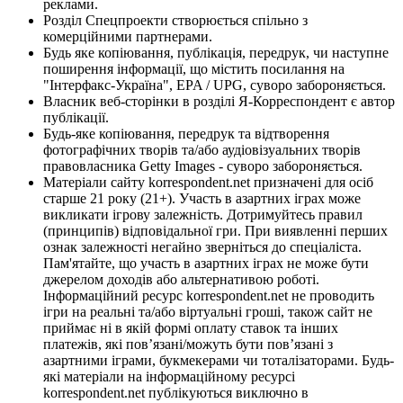
реклами.
Розділ Спецпроекти створюється спільно з
комерційними партнерами.
Будь яке копіювання, публікація, передрук, чи наступне
поширення інформації, що містить посилання на
"Інтерфакс-Україна", EPA / UPG, суворо забороняється.
Власник веб-сторінки в розділі Я-Корреспондент є автор
публікації.
Будь-яке копіювання, передрук та відтворення
фотографічних творів та/або аудіовізуальних творів
правовласника Getty Images - суворо забороняється.
Матеріали сайту korrespondent.net призначені для осіб
старше 21 року (21+). Участь в азартних іграх може
викликати ігрову залежність. Дотримуйтесь правил
(принципів) відповідальної гри. При виявленні перших
ознак залежності негайно зверніться до спеціаліста.
Пам'ятайте, що участь в азартних іграх не може бути
джерелом доходів або альтернативою роботі.
Інформаційний ресурс korrespondent.net не проводить
ігри на реальні та/або віртуальні гроші, також сайт не
приймає ні в якій формі оплату ставок та інших
платежів, які пов’язані/можуть бути пов’язані з
азартними іграми, букмекерами чи тоталізаторами. Будь-
які матеріали на інформаційному ресурсі
korrespondent.net публікуються виключно в