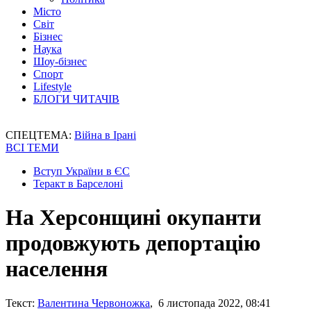
Місто
Світ
Бізнес
Наука
Шоу-бізнес
Спорт
Lifestyle
БЛОГИ ЧИТАЧІВ
СПЕЦТЕМА:
Війна в Ірані
ВСІ ТЕМИ
Вступ України в ЄС
Теракт в Барселоні
На Херсонщині окупанти
продовжують депортацію
населення
Текст:
Валентина Червоножка
, 6 листопада 2022, 08:41