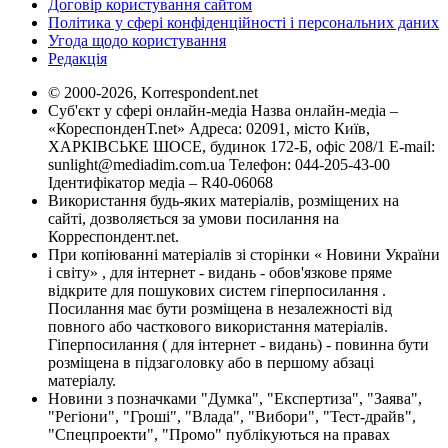
Договір користування сайтом
Політика у сфері конфіденційності і персональних даних
Угода щодо користування
Редакція
© 2000-2026, Korrespondent.net
Суб'єкт у сфері онлайн-медіа Назва онлайн-медіа –
«КореспонденТ.net» Адреса: 02091, місто Київ,
ХАРКІВСЬКЕ ШОСЕ, будинок 172-Б, офіс 208/1 E-mail:
sunlight@mediadim.com.ua
Телефон: 044-205-43-00
Ідентифікатор медіа – R40-06068
Використання будь-яких матеріалів, розміщених на
сайті, дозволяється за умови посилання на
Корреспондент.net.
При копіюванні матеріалів зі сторінки « Новини України
і світу» , для інтернет - видань - обов'язкове пряме
відкрите для пошукових систем гіперпосилання .
Посилання має бути розміщена в незалежності від
повного або часткового використання матеріалів.
Гіперпосилання ( для інтернет - видань) - повинна бути
розміщена в підзаголовку або в першому абзаці
матеріалу.
Новини з позначками "Думка", "Експертиза", "Заява",
"Регіони", "Гроші", "Влада", "Вибори", "Тест-драйв",
"Спецпроекти", "Промо" публікуються на правах