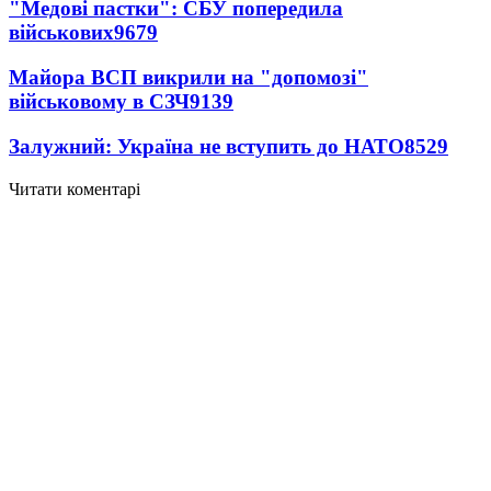
"Медові пастки": СБУ попередила
військових
9679
Майора ВСП викрили на "допомозі"
військовому в СЗЧ
9139
Залужний: Україна не вступить до НАТО
8529
Читати коментарі