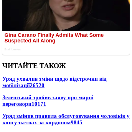
ЧИТАЙТЕ ТАКОЖ
Уряд ухвалив зміни щодо відстрочки від
мобілізації
26520
Зеленський зробив заяву про мирні
переговори
10171
Уряд змінив правила обслуговування чоловіків у
консульствах за кордоном
9845