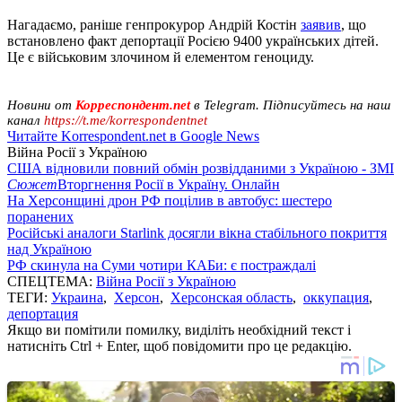
Нагадаємо, раніше генпрокурор Андрій Костін
заявив
, що
встановлено факт депортації Росією 9400 українських дітей.
Це є військовим злочином й елементом геноциду.
Новини от
Корреспондент.net
в Telegram. Підписуйтесь на наш
канал
https://t.me/korrespondentnet
Читайте Korrespondent.net в Google News
Війна Росії з Україною
США відновили повний обмін розвідданими з Україною - ЗМІ
Сюжет
Вторгнення Росії в Україну. Онлайн
На Херсонщині дрон РФ поцілив в автобус: шестеро
поранених
Російські аналоги Starlink досягли вікна стабільного покриття
над Україною
РФ скинула на Суми чотири КАБи: є постраждалі
СПЕЦТЕМА:
Війна Росії з Україною
ТЕГИ:
Украина
,
Херсон
,
Херсонская область
,
оккупация
,
депортация
Якщо ви помітили помилку, виділіть необхідний текст і
натисніть Ctrl + Enter, щоб повідомити про це редакцію.