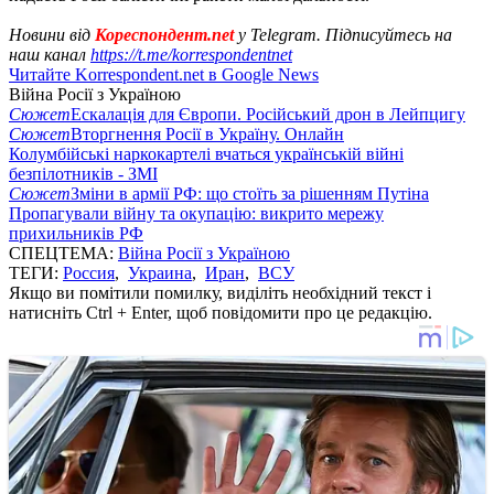
Новини від
Кореспондент.net
у Telegram. Підписуйтесь на
наш канал
https://t.me/korrespondentnet
Читайте Korrespondent.net в Google News
Війна Росії з Україною
Сюжет
Ескалація для Європи. Російський дрон в Лейпцигу
Сюжет
Вторгнення Росії в Україну. Онлайн
Колумбійські наркокартелі вчаться українській війні
безпілотників - ЗМІ
Сюжет
Зміни в армії РФ: що стоїть за рішенням Путіна
Пропагували війну та окупацію: викрито мережу
прихильників РФ
СПЕЦТЕМА:
Війна Росії з Україною
ТЕГИ:
Россия
,
Украина
,
Иран
,
ВСУ
Якщо ви помітили помилку, виділіть необхідний текст і
натисніть Ctrl + Enter, щоб повідомити про це редакцію.