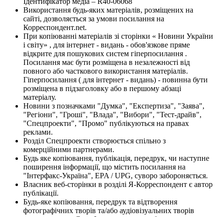
Ідентифікатор медіа – R40-06068
Використання будь-яких матеріалів, розміщених на
сайті, дозволяється за умови посилання на
Корреспондент.net.
При копіюванні матеріалів зі сторінки « Новини України
і світу» , для інтернет - видань - обов'язкове пряме
відкрите для пошукових систем гіперпосилання .
Посилання має бути розміщена в незалежності від
повного або часткового використання матеріалів.
Гіперпосилання ( для інтернет - видань) - повинна бути
розміщена в підзаголовку або в першому абзаці
матеріалу.
Новини з позначками "Думка", "Експертиза", "Заява",
"Регіони", "Гроші", "Влада", "Вибори", "Тест-драйв",
"Спецпроекти", "Промо" публікуються на правах
реклами.
Розділ Спецпроекти створюється спільно з
комерційними партнерами.
Будь яке копіювання, публікація, передрук, чи наступне
поширення інформації, що містить посилання на
"Інтерфакс-Україна", EPA / UPG, суворо забороняється.
Власник веб-сторінки в розділі Я-Корреспондент є автор
публікації.
Будь-яке копіювання, передрук та відтворення
фотографічних творів та/або аудіовізуальних творів