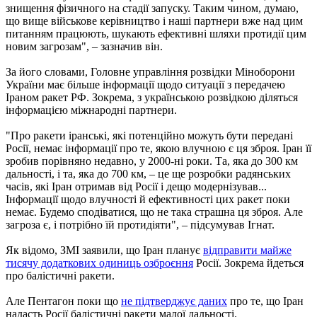
знищення фізичного на стадії запуску. Таким чином, думаю,
що вище військове керівництво і наші партнери вже над цим
питанням працюють, шукають ефективні шляхи протидії цим
новим загрозам", – зазначив він.
За його словами, Головне управління розвідки Міноборони
України має більше інформації щодо ситуації з передачею
Іраном ракет РФ. Зокрема, з українською розвідкою діляться
інформацією міжнародні партнери.
"Про ракети іранські, які потенційно можуть бути передані
Росії, немає інформації про те, якою влучною є ця зброя. Іран її
зробив порівняно недавно, у 2000-ні роки. Та, яка до 300 км
дальності, і та, яка до 700 км, – це ще розробки радянських
часів, які Іран отримав від Росії і дещо модернізував...
Інформації щодо влучності й ефективності цих ракет поки
немає. Будемо сподіватися, що не така страшна ця зброя. Але
загроза є, і потрібно їй протидіяти", – підсумував Ігнат.
Як відомо, ЗМІ заявили, що Іран планує
відправити майже
тисячу додаткових одиниць озброєння
Росії. Зокрема йдеться
про балістичні ракети.
Але Пентагон поки що
не підтверджує даних
про те, що Іран
надасть Росії балістичні ракети малої дальності.