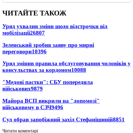
ЧИТАЙТЕ ТАКОЖ
Уряд ухвалив зміни щодо відстрочки від
мобілізації
26807
Зеленський зробив заяву про мирні
переговори
10396
Уряд змінив правила обслуговування чоловіків у
консульствах за кордоном
10088
"Медові пастки": СБУ попередила
військових
9879
Майора ВСП викрили на "допомозі"
військовому в СЗЧ
9496
Суд обрав запобіжний захід Стефанішиній
8851
Читати коментарі