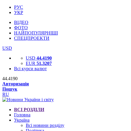
РУС
УКР
ВІДЕО
ФОТО
НАЙПОПУЛЯРНІШІ
СПЕЦПРОЕКТИ
USD
USD
44.4190
EUR
51.3207
Всі курси валют
44.4190
Авторизація
Пошук
RU
ВСІ РОЗДІЛИ
Головна
Україна
Всі новини розділу
Політика