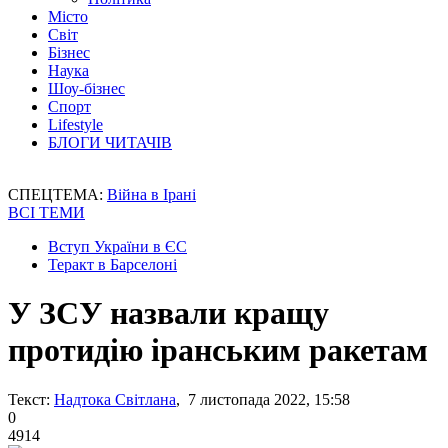
Місто
Світ
Бізнес
Наука
Шоу-бізнес
Спорт
Lifestyle
БЛОГИ ЧИТАЧІВ
СПЕЦТЕМА:
Війна в Ірані
ВСІ ТЕМИ
Вступ України в ЄС
Теракт в Барселоні
У ЗСУ назвали кращу
протидію іранським ракетам
Текст:
Надтока Світлана
, 7 листопада 2022, 15:58
0
4914