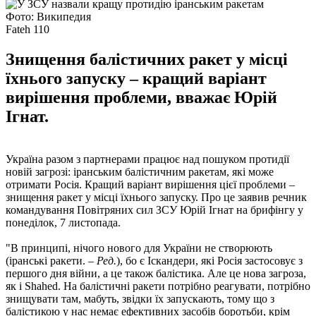
Фото: Википедия
Fateh 110
Знищення балістичних ракет у місці
їхнього запуску – кращий варіант
вирішення проблеми, вважає Юрій
Ігнат.
Україна разом з партнерами працює над пошуком протидії
новій загрозі: іранським балістичним ракетам, які може
отримати Росія. Кращий варіант вирішення цієї проблеми –
знищення ракет у місці їхнього запуску. Про це заявив речник
командування Повітряних сил ЗСУ Юрій Ігнат на брифінгу у
понеділок, 7 листопада.
"В принципі, нічого нового для України не створюють
(іранські ракети. –
Ред.
), бо є Іскандери, які Росія застосовує з
першого дня війни, а це також балістика. Але це нова загроза,
як і Shahed. На балістичні ракети потрібно реагувати, потрібно
знищувати там, мабуть, звідки їх запускають, тому що з
балістикою у нас немає ефективних засобів боротьби, крім