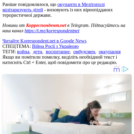
Раніше повідомлялося, що
окупанти в Мелітополі
мілітаризують дітей
- виховують із них вірнопідданих
терористичної держави.
Новини от
Корреспондент.net
в Telegram. Підписуйтесь на
наш канал
https://t.me/korrespondentnet
Читайте Korrespondent.net в Google News
СПЕЦТЕМА:
Війна Росії з Україною
ТЕГИ:
война
,
дети
,
воспитание
,
омбудсмен
,
оккупация
Якщо ви помітили помилку, виділіть необхідний текст і
натисніть Ctrl + Enter, щоб повідомити про це редакцію.