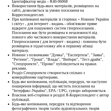
Ідентифікатор медіа – R40-06068
Використання будь-яких матеріалів, розміщених на
сайті, дозволяється за умови посилання на
Корреспондент.net.
При копіюванні матеріалів зі сторінки « Новини України
і світу» , для інтернет - видань - обов'язкове пряме
відкрите для пошукових систем гіперпосилання .
Посилання має бути розміщена в незалежності від
повного або часткового використання матеріалів.
Гіперпосилання ( для інтернет - видань) - повинна бути
розміщена в підзаголовку або в першому абзаці
матеріалу.
Новини з позначками "Думка", "Експертиза", "Заява",
"Регіони", "Гроші", "Влада", "Вибори", "Тест-драйв",
"Спецпроекти", "Промо" публікуються на правах
реклами.
Розділ Спецпроекти створюється спільно з
комерційними партнерами.
Будь яке копіювання, публікація, передрук, чи наступне
поширення інформації, що містить посилання на
"Інтерфакс-Україна", EPA / UPG, суворо забороняється.
Власник веб-сторінки в розділі Я-Корреспондент є автор
публікації.
Будь-яке копіювання, передрук та відтворення
фотографічних творів та/або аудіовізуальних творів