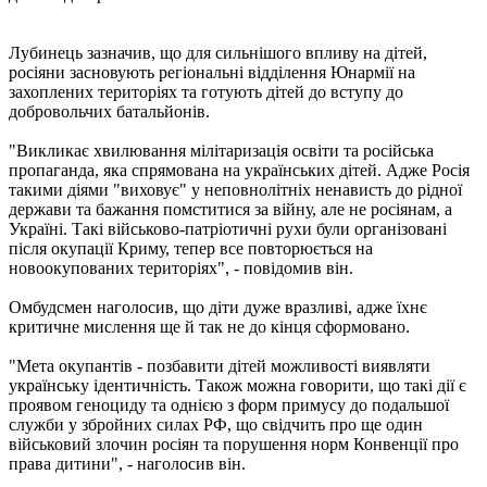
Лубинець зазначив, що для сильнішого впливу на дітей,
росіяни засновують регіональні відділення Юнармії на
захоплених територіях та готують дітей до вступу до
добровольчих батальйонів.
"Викликає хвилювання мілітаризація освіти та російська
пропаганда, яка спрямована на українських дітей. Адже Росія
такими діями "виховує" у неповнолітніх ненависть до рідної
держави та бажання помститися за війну, але не росіянам, а
Україні. Такі військово-патріотичні рухи були організовані
після окупації Криму, тепер все повторюється на
новоокупованих територіях", - повідомив він.
Омбудсмен наголосив, що діти дуже вразливі, адже їхнє
критичне мислення ще й так не до кінця сформовано.
"Мета окупантів - позбавити дітей можливості виявляти
українську ідентичність. Також можна говорити, що такі дії є
проявом геноциду та однією з форм примусу до подальшої
служби у збройних силах РФ, що свідчить про ще один
військовий злочин росіян та порушення норм Конвенції про
права дитини", - наголосив він.