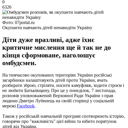
0
6326
Фото: 07portal.ru
Окупанти навчають дітей ненавидіти Україну
Діти дуже вразливі, адже їхнє
критичне мислення ще й так не до
кінця сформоване, наголошує
омбудсмен.
На тимчасово окупованих територіях України російські
загарбники налаштовують дітей проти України, вчать
розбирати зброю, стріляти, носити камуфляж, ходити строєм і
не любити Батьківщину. Про це у понеділок, 7 листопада,
розповів уповноважений Верховної Ради України з прав
людини Дмитро Лубинець на своїй сторінці у соціальній
мережі
Facebook
.
Також у російській навчальній програмі спотворюють історію,
говорячи про "важливість" цієї війни та нібито порятунок
дітей від України.