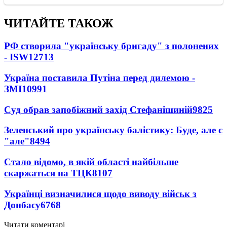
ЧИТАЙТЕ ТАКОЖ
РФ створила "українську бригаду" з полонених
- ISW
12713
Україна поставила Путіна перед дилемою -
ЗМІ
10991
Суд обрав запобіжний захід Стефанішиній
9825
Зеленський про українську балістику: Буде, але є
"але"
8494
Стало відомо, в якій області найбільше
скаржаться на ТЦК
8107
Українці визначилися щодо виводу військ з
Донбасу
6768
Читати коментарі