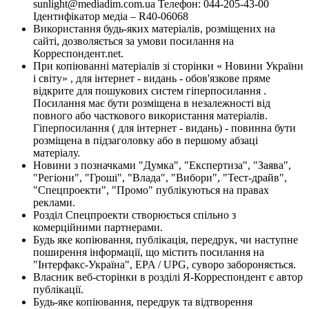
sunlight@mediadim.com.ua
Телефон: 044-205-43-00
Ідентифікатор медіа – R40-06068
Використання будь-яких матеріалів, розміщених на
сайті, дозволяється за умови посилання на
Корреспондент.net.
При копіюванні матеріалів зі сторінки « Новини України
і світу» , для інтернет - видань - обов'язкове пряме
відкрите для пошукових систем гіперпосилання .
Посилання має бути розміщена в незалежності від
повного або часткового використання матеріалів.
Гіперпосилання ( для інтернет - видань) - повинна бути
розміщена в підзаголовку або в першому абзаці
матеріалу.
Новини з позначками "Думка", "Експертиза", "Заява",
"Регіони", "Гроші", "Влада", "Вибори", "Тест-драйв",
"Спецпроекти", "Промо" публікуються на правах
реклами.
Розділ Спецпроекти створюється спільно з
комерційними партнерами.
Будь яке копіювання, публікація, передрук, чи наступне
поширення інформації, що містить посилання на
"Інтерфакс-Україна", EPA / UPG, суворо забороняється.
Власник веб-сторінки в розділі Я-Корреспондент є автор
публікації.
Будь-яке копіювання, передрук та відтворення