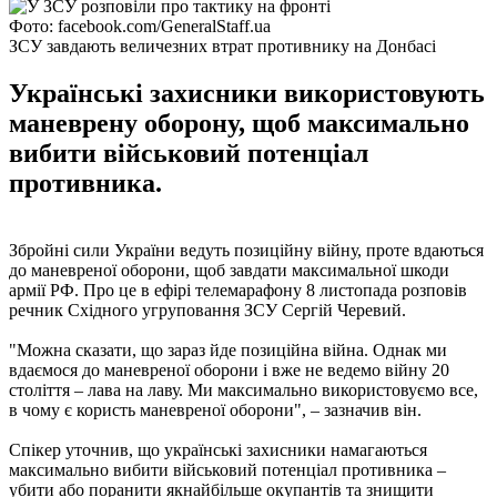
Фото: facebook.com/GeneralStaff.ua
ЗСУ завдають величезних втрат противнику на Донбасі
Українські захисники використовують
маневрену оборону, щоб максимально
вибити військовий потенціал
противника.
Збройні сили України ведуть позиційну війну, проте вдаються
до маневреної оборони, щоб завдати максимальної шкоди
армії РФ. Про це в ефірі телемарафону 8 листопада розповів
речник Східного угруповання ЗСУ Сергій Черевий.
"Можна сказати, що зараз йде позиційна війна. Однак ми
вдаємося до маневреної оборони і вже не ведемо війну 20
століття – лава на лаву. Ми максимально використовуємо все,
в чому є користь маневреної оборони", – зазначив він.
Спікер уточнив, що українські захисники намагаються
максимально вибити військовий потенціал противника –
убити або поранити якнайбільше окупантів та знищити