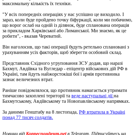
максимальну кількість їх техніки.
"У всіх попередніх операціях у нас успішно це виходило. І
зараз, коли буде пройдено точку біфуркації, коли ми побачимо,
що ворог ослаб на одній із ділянок, буде спланована операція
за прикладом Харківської або Лиманської. Ми знаємо, як це
робити", - вказав Череватий.
Він наголосив, що такі операції будуть ретельно сплановані з
урахуванням усіх факторів, щоб зберегти особовий склад.
Представник Східного угруповання ЗСУ додав, що наразі
Бахмут, Авдіївка та Вугледар - епіцентр військових дій РФ в
Україні, там йдуть найжорстокіші бої і армія противника
зазнає величезних втрат.
Раніше повідомлялося, що противник намагається утримати
тимчасово захоплені території та
веде наступальні дії
на
Бахмутському, Авдіївському та Новопавлівському напрямках.
За даними Генштабу на 8 листопада,
РФ втратила в Україні
понад 77 тисяч солдатів.
Новини від
Корреспондент.net
в Telegram. Підписуйтесь на