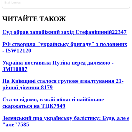
ЧИТАЙТЕ ТАКОЖ
Суд обрав запобіжний захід Стефанішиній
22347
РФ створила "українську бригаду" з полонених
- ISW
12120
Україна поставила Путіна перед дилемою -
ЗМІ
10887
На Київщині сталося групове зґвалтування 21-
річної дівчини
8179
Стало відомо, в якій області найбільше
скаржаться на ТЦК
7949
Зеленський про українську балістику: Буде, але є
"але"
7585