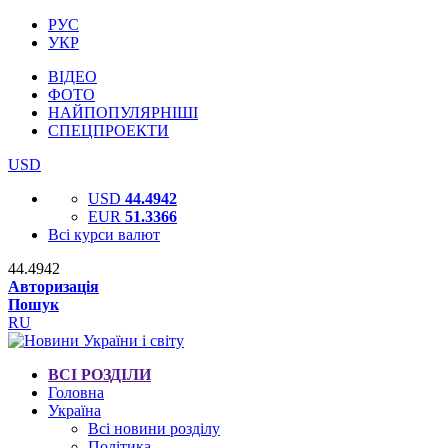
РУС
УКР
ВІДЕО
ФОТО
НАЙПОПУЛЯРНІШІ
СПЕЦПРОЕКТИ
USD
USD
44.4942
EUR
51.3366
Всі курси валют
44.4942
Авторизація
Пошук
RU
ВСІ РОЗДІЛИ
Головна
Україна
Всі новини розділу
Політика