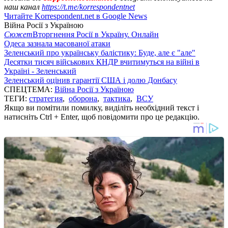
наш канал
https://t.me/korrespondentnet
Читайте Korrespondent.net в Google News
Війна Росії з Україною
Сюжет
Вторгнення Росії в Україну. Онлайн
Одеса зазнала масованої атаки
Зеленський про українську балістику: Буде, але є "але"
Десятки тисяч військових КНДР вчитимуться на війні в
Україні - Зеленський
Зеленський оцінив гарантії США і долю Донбасу
СПЕЦТЕМА:
Війна Росії з Україною
ТЕГИ:
стратегия
,
оборона
,
тактика
,
ВСУ
Якщо ви помітили помилку, виділіть необхідний текст і
натисніть Ctrl + Enter, щоб повідомити про це редакцію.