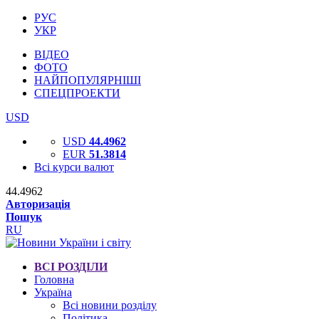
РУС
УКР
ВІДЕО
ФОТО
НАЙПОПУЛЯРНІШІ
СПЕЦПРОЕКТИ
USD
USD
44.4962
EUR
51.3814
Всі курси валют
44.4962
Авторизація
Пошук
RU
ВСІ РОЗДІЛИ
Головна
Україна
Всі новини розділу
Політика