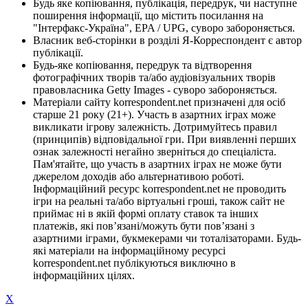
Будь яке копіювання, публікація, передрук, чи наступне
поширення інформації, що містить посилання на
"Інтерфакс-Україна", EPA / UPG, суворо забороняється.
Власник веб-сторінки в розділі Я-Корреспондент є автор
публікації.
Будь-яке копіювання, передрук та відтворення
фотографічних творів та/або аудіовізуальних творів
правовласника Getty Images - суворо забороняється.
Матеріали сайту korrespondent.net призначені для осіб
старше 21 року (21+). Участь в азартних іграх може
викликати ігрову залежність. Дотримуйтесь правил
(принципів) відповідальної гри. При виявленні перших
ознак залежності негайно зверніться до спеціаліста.
Пам'ятайте, що участь в азартних іграх не може бути
джерелом доходів або альтернативою роботі.
Інформаційний ресурс korrespondent.net не проводить
ігри на реальні та/або віртуальні гроші, також сайт не
приймає ні в якій формі оплату ставок та інших
платежів, які пов’язані/можуть бути пов’язані з
азартними іграми, букмекерами чи тоталізаторами. Будь-
які матеріали на інформаційному ресурсі
korrespondent.net публікуються виключно в
інформаційних цілях.
X