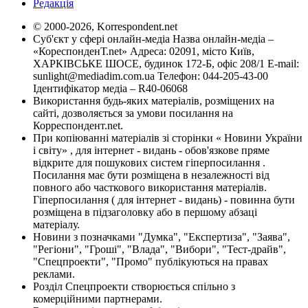
Редакція
© 2000-2026, Korrespondent.net
Суб'єкт у сфері онлайн-медіа Назва онлайн-медіа –
«КореспонденТ.net» Адреса: 02091, місто Київ,
ХАРКІВСЬКЕ ШОСЕ, будинок 172-Б, офіс 208/1 E-mail:
sunlight@mediadim.com.ua
Телефон: 044-205-43-00
Ідентифікатор медіа – R40-06068
Використання будь-яких матеріалів, розміщених на
сайті, дозволяється за умови посилання на
Корреспондент.net.
При копіюванні матеріалів зі сторінки « Новини України
і світу» , для інтернет - видань - обов'язкове пряме
відкрите для пошукових систем гіперпосилання .
Посилання має бути розміщена в незалежності від
повного або часткового використання матеріалів.
Гіперпосилання ( для інтернет - видань) - повинна бути
розміщена в підзаголовку або в першому абзаці
матеріалу.
Новини з позначками "Думка", "Експертиза", "Заява",
"Регіони", "Гроші", "Влада", "Вибори", "Тест-драйв",
"Спецпроекти", "Промо" публікуються на правах
реклами.
Розділ Спецпроекти створюється спільно з
комерційними партнерами.