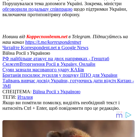
Порушувалася тема допомоги Україні. Зокрема, міністри
обговорили подальшу співпрацю
щодо підтримки України,
включаючи протиповітряну оборону.
Новини від
Корреспондент.net
в Telegram. Підписуйтесь на
наш канал
https://t.me/korrespondentnet
Читайте Korrespondent.net в Google News
Війна Росії з Україною
РФ найбільше атакує на двох напрямках - Генштаб
Сюжет
Вторгнення Росії в Україну. Онлайн
Суми зазнали масованого удару КАБів
Британія посилює зусилля у пошуку ППО для України
Тайвань вивчає досвід України, готуючись дати відсіч Китаю -
ЗМІ
СПЕЦТЕМА:
Війна Росії з Україною
ТЕГИ:
Италия
Якщо ви помітили помилку, виділіть необхідний текст і
натисніть Ctrl + Enter, щоб повідомити про це редакцію.