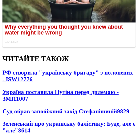
ЧИТАЙТЕ ТАКОЖ
РФ створила "українську бригаду" з полонених
- ISW
12776
Україна поставила Путіна перед дилемою -
ЗМІ
11007
Суд обрав запобіжний захід Стефанішиній
9829
Зеленський про українську балістику: Буде, але є
"але"
8614