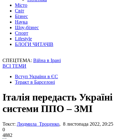
Місто
Світ
Бізнес
Наука
Шоу-бізнес
Спорт
Lifestyle
БЛОГИ ЧИТАЧІВ
СПЕЦТЕМА:
Війна в Ірані
ВСІ ТЕМИ
Вступ України в ЄС
Теракт в Барселоні
Італія передасть Україні
системи ППО – ЗМІ
Текст:
Людмила Троценко
, 8 листопада 2022, 20:25
0
4882