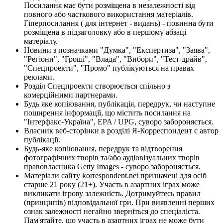
Посилання має бути розміщена в незалежності від
повного або часткового використання матеріалів.
Гіперпосилання ( для інтернет - видань) - повинна бути
розміщена в підзаголовку або в першому абзаці
матеріалу.
Новини з позначками "Думка", "Експертиза", "Заява",
"Регіони", "Гроші", "Влада", "Вибори", "Тест-драйв",
"Спецпроекти", "Промо" публікуються на правах
реклами.
Розділ Спецпроекти створюється спільно з
комерційними партнерами.
Будь яке копіювання, публікація, передрук, чи наступне
поширення інформації, що містить посилання на
"Інтерфакс-Україна", EPA / UPG, суворо забороняється.
Власник веб-сторінки в розділі Я-Корреспондент є автор
публікації.
Будь-яке копіювання, передрук та відтворення
фотографічних творів та/або аудіовізуальних творів
правовласника Getty Images - суворо забороняється.
Матеріали сайту korrespondent.net призначені для осіб
старше 21 року (21+). Участь в азартних іграх може
викликати ігрову залежність. Дотримуйтесь правил
(принципів) відповідальної гри. При виявленні перших
ознак залежності негайно зверніться до спеціаліста.
Пам'ятайте, що участь в азартних іграх не може бути