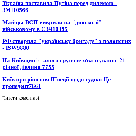
Україна поставила Путіна перед дилемою -
ЗМІ
10566
Майора ВСП викрили на "допомозі"
військовому в СЗЧ
10395
РФ створила "українську бригаду" з полонених
- ISW
9880
На Київщині сталося групове зґвалтування 21-
річної дівчини
7755
Київ про рішення Швеції щодо судна: Це
прецедент
7661
Читати коментарі