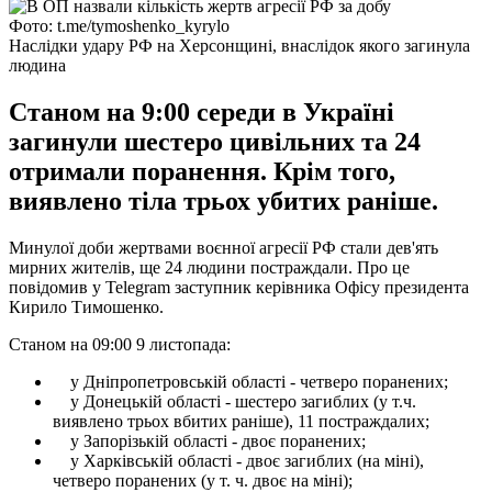
Фото: t.me/tymoshenko_kyrylo
Наслідки удару РФ на Херсонщині, внаслідок якого загинула
людина
Станом на 9:00 середи в Україні
загинули шестеро цивільних та 24
отримали поранення. Крім того,
виявлено тіла трьох убитих раніше.
Минулої доби жертвами воєнної агресії РФ стали дев'ять
мирних жителів, ще 24 людини постраждали. Про це
повідомив у Telegram заступник керівника Офісу президента
Кирило Тимошенко.
Станом на 09:00 9 листопада:
у Дніпропетровській області - четверо поранених;
у Донецькій області - шестеро загиблих (у т.ч.
виявлено трьох вбитих раніше), 11 постраждалих;
у Запорізькій області - двоє поранених;
у Харківській області - двоє загиблих (на міні),
четверо поранених (у т. ч. двоє на міні);