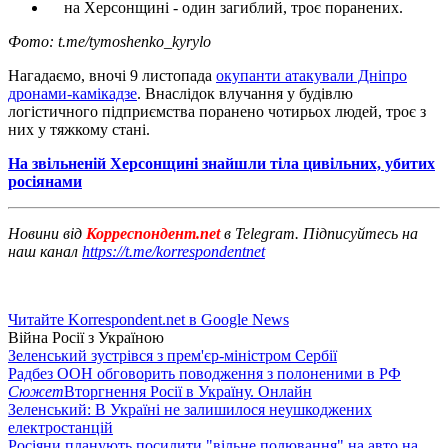
на Херсонщині - один загиблий, троє поранених.
Фото: t.me/tymoshenko_kyrylo
Нагадаємо, вночі 9 листопада
окупанти атакували Дніпро
дронами-камікадзе
. Внаслідок влучання у будівлю
логістичного підприємства поранено чотирьох людей, троє з
них у тяжкому стані.
На звільненій Херсонщині знайшли тіла цивільних, убитих
росіянами
Новини від
Корреспондент.net
в Telegram. Підписуйтесь на
наш канал
https://t.me/korrespondentnet
Читайте Korrespondent.net в Google News
Війна Росії з Україною
Зеленський зустрівся з прем'єр-міністром Сербії
Радбез ООН обговорить поводження з полоненими в РФ
Сюжет
Вторгнення Росії в Україну. Онлайн
Зеленський: В Україні не залишилося неушкоджених
електростанцій
Росіяни планують посилити "вільне полювання" на авто на