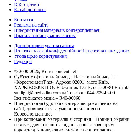
RSS-стрічки
E-mail розсилка
Контакти
Реклама на сайті
Використання матеріалів korrespondent.net
Правила користування сайтом
Договір користування сайтом
Політика у сфері конфіденційності і персональних даних
Угода щодо користування
Редакція
© 2000-2026, Korrespondent.net
Суб'єкт у сфері онлайн-медіа Назва онлайн-медіа –
«КореспонденТ.net» Адреса: 02091, місто Київ,
ХАРКІВСЬКЕ ШОСЕ, будинок 172-Б, офіс 208/1 E-mail:
sunlight@mediadim.com.ua
Телефон: 044-205-43-00
Ідентифікатор медіа – R40-06068
Використання будь-яких матеріалів, розміщених на
сайті, дозволяється за умови посилання на
Корреспондент.net.
При копіюванні матеріалів зі сторінки « Новини України
і світу» , для інтернет - видань - обов'язкове пряме
відкрите для пошукових систем гіперпосилання .