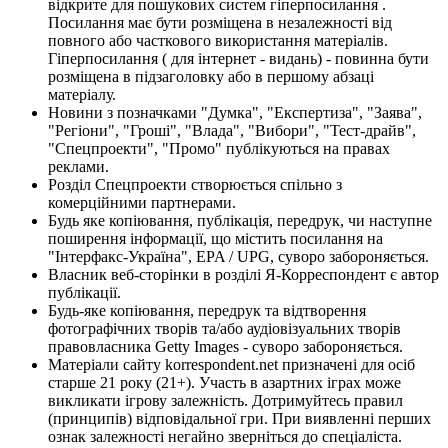
відкрите для пошукових систем гіперпосилання .
Посилання має бути розміщена в незалежності від
повного або часткового використання матеріалів.
Гіперпосилання ( для інтернет - видань) - повинна бути
розміщена в підзаголовку або в першому абзаці
матеріалу.
Новини з позначками "Думка", "Експертиза", "Заява",
"Регіони", "Гроші", "Влада", "Вибори", "Тест-драйв",
"Спецпроекти", "Промо" публікуються на правах
реклами.
Розділ Спецпроекти створюється спільно з
комерційними партнерами.
Будь яке копіювання, публікація, передрук, чи наступне
поширення інформації, що містить посилання на
"Інтерфакс-Україна", EPA / UPG, суворо забороняється.
Власник веб-сторінки в розділі Я-Корреспондент є автор
публікації.
Будь-яке копіювання, передрук та відтворення
фотографічних творів та/або аудіовізуальних творів
правовласника Getty Images - суворо забороняється.
Матеріали сайту korrespondent.net призначені для осіб
старше 21 року (21+). Участь в азартних іграх може
викликати ігрову залежність. Дотримуйтесь правил
(принципів) відповідальної гри. При виявленні перших
ознак залежності негайно зверніться до спеціаліста.