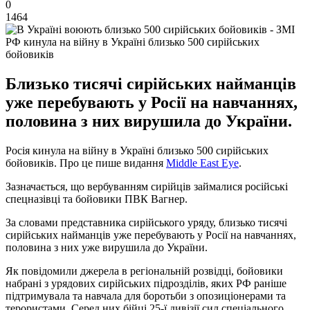
0
1464
РФ кинула на війну в Україні близько 500 сирійських
бойовиків
Близько тисячі сирійських найманців
уже перебувають у Росії на навчаннях,
половина з них вирушила до України.
Росія кинула на війну в Україні близько 500 сирійських
бойовиків. Про це пише видання
Middle East Eye
.
Зазначається, що вербуванням сирійців займалися російські
спецназівці та бойовики ПВК Вагнер.
За словами представника сирійського уряду, близько тисячі
сирійських найманців уже перебувають у Росії на навчаннях,
половина з них уже вирушила до України.
Як повідомили джерела в регіональній розвідці, бойовики
набрані з урядових сирійських підрозділів, яких РФ раніше
підтримувала та навчала для боротьби з опозиціонерами та
терористами. Серед них бійці 25-ї дивізії сил спеціального