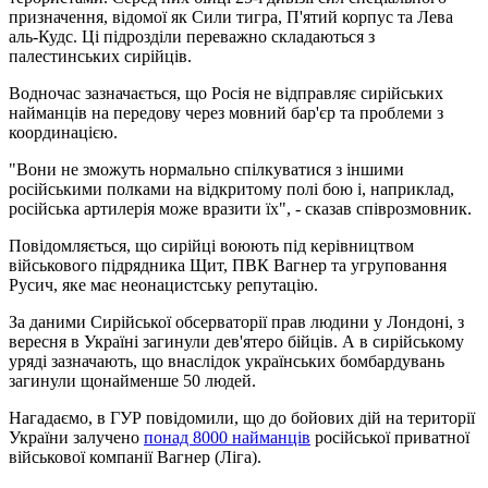
призначення, відомої як Сили тигра, П'ятий корпус та Лева
аль-Кудс. Ці підрозділи переважно складаються з
палестинських сирійців.
Водночас зазначається, що Росія не відправляє сирійських
найманців на передову через мовний бар'єр та проблеми з
координацією.
"Вони не зможуть нормально спілкуватися з іншими
російськими полками на відкритому полі бою і, наприклад,
російська артилерія може вразити їх", - сказав співрозмовник.
Повідомляється, що сирійці воюють під керівництвом
військового підрядника Щит, ПВК Вагнер та угруповання
Русич, яке має неонацистську репутацію.
За даними Сирійської обсерваторії прав людини у Лондоні, з
вересня в Україні загинули дев'ятеро бійців. А в сирійському
уряді зазначають, що внаслідок українських бомбардувань
загинули щонайменше 50 людей.
Нагадаємо, в ГУР повідомили, що до бойових дій на території
України залучено
понад 8000 найманців
російської приватної
військової компанії Вагнер (Ліга).