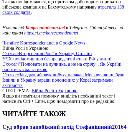
Також повідомлялося, що протягом доби ворожа приватна
військова компанія на Бахмутському напрямку
втратила 138
своїх солдатів
.
Новини від
Корреспондент.net
в Telegram. Підписуйтесь на
наш канал
https://t.me/korrespondentnet
Читайте Korrespondent.net в Google News
Війна Росії з Україною
Сюжет
Вторгнення Росії в Україну. Онлайн
УЧХ повідомив про безпрецедентні атаки РФ у липні
Сюжет
"Полювати на лучника, а не на стрілу". Як Україні
боротись з балістикою
Сюжет
Загадковий звук вибуху налякав Москву: що це було
Їздили в Україну заради полонених: у Кореї затримали
активістів
СПЕЦТЕМА:
Війна Росії з Україною
Якщо ви помітили помилку, виділіть необхідний текст і
натисніть Ctrl + Enter, щоб повідомити про це редакцію.
ЧИТАЙТЕ ТАКОЖ
Суд обрав запобіжний захід Стефанішиній
20164