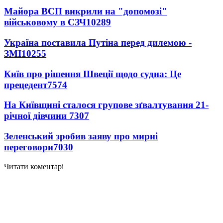
Майора ВСП викрили на "допомозі"
військовому в СЗЧ
10289
Україна поставила Путіна перед дилемою -
ЗМІ
10255
Київ про рішення Швеції щодо судна: Це
прецедент
7574
На Київщині сталося групове зґвалтування 21-
річної дівчини
7307
Зеленський зробив заяву про мирні
переговори
7030
Читати коментарі