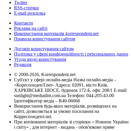
Twitter
RSS-стрічки
E-mail розсилка
Контакти
Реклама на сайті
Використання матеріалів korrespondent.net
Правила користування сайтом
Договір користування сайтом
Політика у сфері конфіденційності і персональних даних
Угода щодо користування
Редакція
© 2000-2026, Korrespondent.net
Суб'єкт у сфері онлайн-медіа Назва онлайн-медіа –
«КореспонденТ.net» Адреса: 02091, місто Київ,
ХАРКІВСЬКЕ ШОСЕ, будинок 172-Б, офіс 208/1 E-mail:
sunlight@mediadim.com.ua
Телефон: 044-205-43-00
Ідентифікатор медіа – R40-06068
Використання будь-яких матеріалів, розміщених на
сайті, дозволяється за умови посилання на
Корреспондент.net.
При копіюванні матеріалів зі сторінки « Новини України
і світу» , для інтернет - видань - обов'язкове пряме