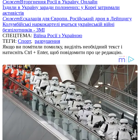
Сюжет
Вторгнення Росії в Україну. Онлайн
Їздили в Україну заради полонених: у Кореї затримали
активістів
Сюжет
Ескалація для Європи. Російський дрон в Лейпцигу
Колумбійські наркокартелі вчаться українській війні
безпілотників - ЗМІ
СПЕЦТЕМА:
Війна Росії з Україною
ТЕГИ:
Спорт
,
разрушения
Якщо ви помітили помилку, виділіть необхідний текст і
натисніть Ctrl + Enter, щоб повідомити про це редакцію.