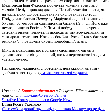
"За президентською програмою "25 спортивних магнітів" мер
Мелітополя Іван Федоров побудував хокейну арену за 8
місяців. Це був приклад для всіх. Це найсучасніша арена, яка,
на жаль, поки що розташована на окупованій території.
Побудували басейн
Нептун
у Маріуполі - один із кращих в
Україні. 50-метровий олімпійський басейн
Нептун.
Його вже
немає, знищено Росією. У Лимані побудували велотрек -
світовий рівень, планували проводити там всеукраїнські та
міжнародні змагання. Його розбомбила Росія. І так у багатьох
регіонах", - повідомив окремі подробиці Гутцайт.
Міністр повідомив, що програма спортивних магнітів
зупинилася, але він упевнений, що ми переможемо і згодом
усе відбудуємо.
Нагадаємо, українські спортсмени, незважаючи на війну,
здобули з початку року
майже три тисячі медалей.
Новини від
Корреспондент.net
в Telegram. Підписуйтесь на
наш канал
https://t.me/korrespondentnet
Читайте Korrespondent.net в Google News
Війна Росії з Україною
Сюжет
Загадковий звук вибуху налякав Москву: що це було