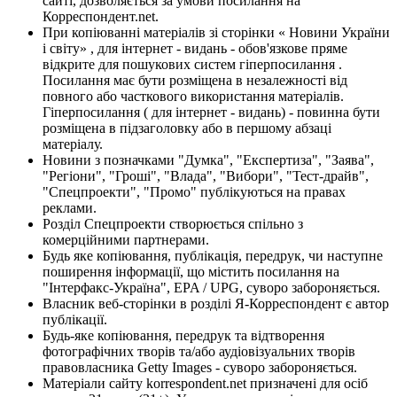
сайті, дозволяється за умови посилання на
Корреспондент.net.
При копіюванні матеріалів зі сторінки « Новини України
і світу» , для інтернет - видань - обов'язкове пряме
відкрите для пошукових систем гіперпосилання .
Посилання має бути розміщена в незалежності від
повного або часткового використання матеріалів.
Гіперпосилання ( для інтернет - видань) - повинна бути
розміщена в підзаголовку або в першому абзаці
матеріалу.
Новини з позначками "Думка", "Експертиза", "Заява",
"Регіони", "Гроші", "Влада", "Вибори", "Тест-драйв",
"Спецпроекти", "Промо" публікуються на правах
реклами.
Розділ Спецпроекти створюється спільно з
комерційними партнерами.
Будь яке копіювання, публікація, передрук, чи наступне
поширення інформації, що містить посилання на
"Інтерфакс-Україна", EPA / UPG, суворо забороняється.
Власник веб-сторінки в розділі Я-Корреспондент є автор
публікації.
Будь-яке копіювання, передрук та відтворення
фотографічних творів та/або аудіовізуальних творів
правовласника Getty Images - суворо забороняється.
Матеріали сайту korrespondent.net призначені для осіб