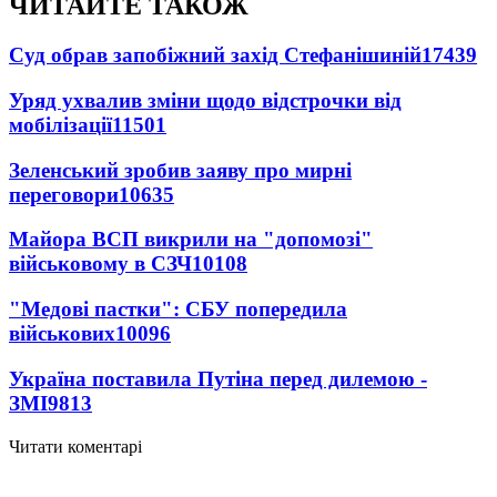
ЧИТАЙТЕ ТАКОЖ
Суд обрав запобіжний захід Стефанішиній
17439
Уряд ухвалив зміни щодо відстрочки від
мобілізації
11501
Зеленський зробив заяву про мирні
переговори
10635
Майора ВСП викрили на "допомозі"
військовому в СЗЧ
10108
"Медові пастки": СБУ попередила
військових
10096
Україна поставила Путіна перед дилемою -
ЗМІ
9813
Читати коментарі