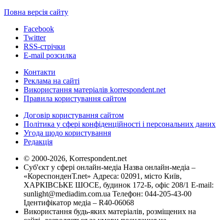
Повна версія сайту
Facebook
Twitter
RSS-стрічки
E-mail розсилка
Контакти
Реклама на сайті
Використання матеріалів korrespondent.net
Правила користування сайтом
Договір користування сайтом
Політика у сфері конфіденційності і персональних даних
Угода щодо користування
Редакція
© 2000-2026, Korrespondent.net
Суб'єкт у сфері онлайн-медіа Назва онлайн-медіа –
«КореспонденТ.net» Адреса: 02091, місто Київ,
ХАРКІВСЬКЕ ШОСЕ, будинок 172-Б, офіс 208/1 E-mail:
sunlight@mediadim.com.ua
Телефон: 044-205-43-00
Ідентифікатор медіа – R40-06068
Використання будь-яких матеріалів, розміщених на