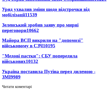
Уряд ухвалив зміни щодо відстрочки від
мобілізації
11539
Зеленський зробив заяву про мирні
переговори
10662
Майора ВСП викрили на "допомозі"
військовому в СЗЧ
10195
"Медові пастки": СБУ попередила
військових
10132
Україна поставила Путіна перед дилемою -
ЗМІ
9989
Читати коментарі