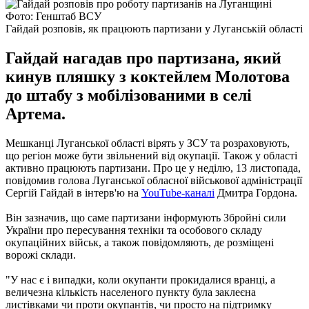
Фото: Генштаб ВСУ
Гайдай розповів, як працюють партизани у Луганській області
Гайдай нагадав про партизана, який
кинув пляшку з коктейлем Молотова
до штабу з мобілізованими в селі
Артема.
Мешканці Луганської області вірять у ЗСУ та розраховують,
що регіон може бути звільнений від окупації. Також у області
активно працюють партизани. Про це у неділю, 13 листопада,
повідомив голова Луганської обласної військової адміністрації
Сергій Гайдай в інтерв'ю на
YouTube-каналі
Дмитра Гордона.
Він зазначив, що саме партизани інформують Збройні сили
України про пересування техніки та особового складу
окупаційних військ, а також повідомляють, де розміщені
ворожі склади.
"У нас є і випадки, коли окупанти прокидалися вранці, а
величезна кількість населеного пункту була заклеєна
листівками чи проти окупантів, чи просто на підтримку