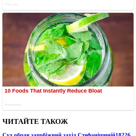
ЧИТАЙТЕ ТАКОЖ
Суд обрав запобіжний захід Стефанішиній
18226