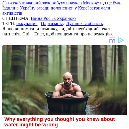
Сюжет
Загадковий звук вибуху налякав Москву: що це було
Їздили в Україну заради полонених: у Кореї затримали
активістів
СПЕЦТЕМА:
Війна Росії з Україною
ТЕГИ:
оккупация
,
Партизаны
,
Луганская область
Якщо ви помітили помилку, виділіть необхідний текст і
натисніть Ctrl + Enter, щоб повідомити про це редакцію.