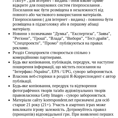
і світу» , для інтернет - видань - обов'язкове пряме
відкрите для пошукових систем гіперпосилання .
Посилання має бути розміщена в незалежності від
повного або часткового використання матеріалів.
Гіперпосилання ( для інтернет - видань) - повинна бути
розміщена в підзаголовку або в першому абзаці
матеріалу.
Новини з позначками "Думка", "Експертиза", "Заява",
"Регіони", "Гроші", "Влада", "Вибори", "Тест-драйв",
"Спецпроекти", "Промо" публікуються на правах
реклами.
Розділ Спецпроекти створюється спільно з
комерційними партнерами.
Будь яке копіювання, публікація, передрук, чи наступне
поширення інформації, що містить посилання на
"Інтерфакс-Україна", EPA / UPG, суворо забороняється.
Власник веб-сторінки в розділі Я-Корреспондент є автор
публікації.
Будь-яке копіювання, передрук та відтворення
фотографічних творів та/або аудіовізуальних творів
правовласника Getty Images - суворо забороняється.
Матеріали сайту korrespondent.net призначені для осіб
старше 21 року (21+). Участь в азартних іграх може
викликати ігрову залежність. Дотримуйтесь правил
(принципів) відповідальної гри. При виявленні перших