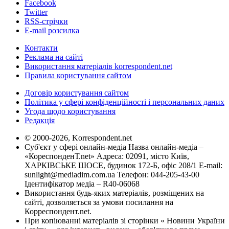
Facebook
Twitter
RSS-стрічки
E-mail розсилка
Контакти
Реклама на сайті
Використання матеріалів korrespondent.net
Правила користування сайтом
Договір користування сайтом
Політика у сфері конфіденційності і персональних даних
Угода щодо користування
Редакція
© 2000-2026, Korrespondent.net
Суб'єкт у сфері онлайн-медіа Назва онлайн-медіа –
«КореспонденТ.net» Адреса: 02091, місто Київ,
ХАРКІВСЬКЕ ШОСЕ, будинок 172-Б, офіс 208/1 E-mail:
sunlight@mediadim.com.ua
Телефон: 044-205-43-00
Ідентифікатор медіа – R40-06068
Використання будь-яких матеріалів, розміщених на
сайті, дозволяється за умови посилання на
Корреспондент.net.
При копіюванні матеріалів зі сторінки « Новини України