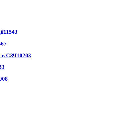
ії
11543
667
 в СЗЧ
10203
33
008