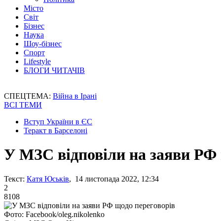
Місто
Світ
Бізнес
Наука
Шоу-бізнес
Спорт
Lifestyle
БЛОГИ ЧИТАЧІВ
СПЕЦТЕМА:
Війна в Ірані
ВСІ ТЕМИ
Вступ України в ЄС
Теракт в Барселоні
У МЗС відповіли на заяви РФ 
Текст:
Катя Юськів
, 14 листопада 2022, 12:34
2
8108
Фото: Facebook/oleg.nikolenko