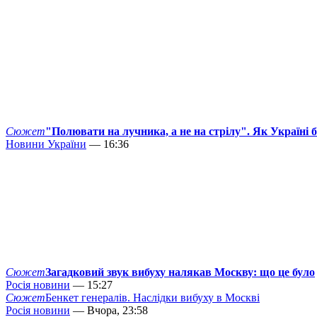
Сюжет
"Полювати на лучника, а не на стрілу". Як Україні 
Новини України
— 16:36
Сюжет
Загадковий звук вибуху налякав Москву: що це було
Росія новини
— 15:27
Сюжет
Бенкет генералів. Наслідки вибуху в Москві
Росія новини
— Вчора, 23:58