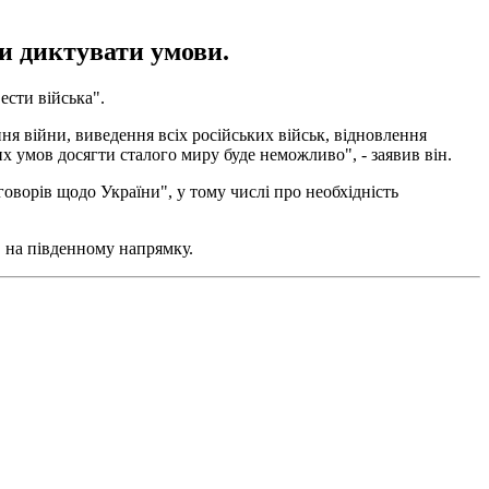
би диктувати умови.
ести війська".
ня війни, виведення всіх російських військ, відновлення
ших умов досягти сталого миру буде неможливо", - заявив він.
оворів щодо України", у тому числі про необхідність
в на південному напрямку.