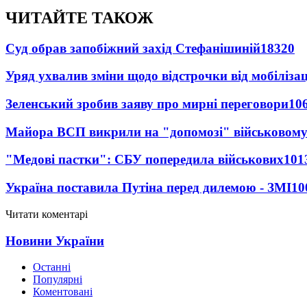
ЧИТАЙТЕ ТАКОЖ
Суд обрав запобіжний захід Стефанішиній
18320
Уряд ухвалив зміни щодо відстрочки від мобілізац
Зеленський зробив заяву про мирні переговори
10
Майора ВСП викрили на "допомозі" військовому
"Медові пастки": СБУ попередила військових
101
Україна поставила Путіна перед дилемою - ЗМІ
10
Читати коментарі
Новини України
Останні
Популярні
Коментовані