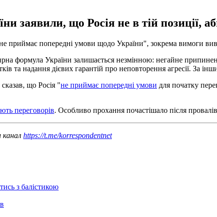
ни заявили, що Росія не в тій позиції, а
 "не приймає попередні умови щодо України", зокрема вимоги вив
 Мирна формула України залишається незмінною: негайне припинен
итків та надання дієвих гарантій про неповторення агресії. За ін
казав, що Росія "
не приймає попередні умови
для початку перег
ють переговорів
. Особливо прохання почастішало після провалі
ш канал
https://t.me/korrespondentnet
отись з балістикою
ів