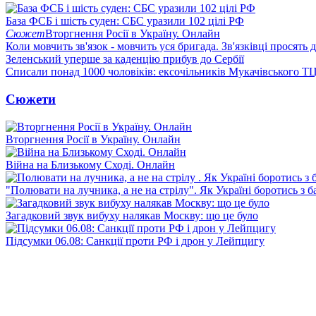
База ФСБ і шість суден: СБС уразили 102 цілі РФ
Сюжет
Вторгнення Росії в Україну. Онлайн
Коли мовчить зв'язок - мовчить уся бригада. Зв'язківці просять
Зеленський уперше за каденцію прибув до Сербії
Списали понад 1000 чоловіків: ексочільників Мукачівського Т
Сюжети
Вторгнення Росії в Україну. Онлайн
Війна на Близькому Сході. Онлайн
"Полювати на лучника, а не на стрілу". Як Україні боротись з 
Загадковий звук вибуху налякав Москву: що це було
Підсумки 06.08: Санкції проти РФ і дрон у Лейпцигу