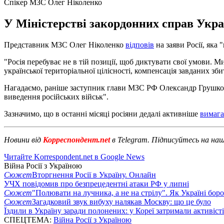
Спікер МЗС Олег Ніколенко
У Міністерстві закордонних справ Украї
Представник МЗС Олег Ніколенко
відповів
на заяви Росії, яка
"Росія перебуває не в тій позиції, щоб диктувати свої умови.
української територіальної цілісності, компенсація завданих зб
Нагадаємо, раніше заступник глави МЗС РФ Олександр Грушко с
виведення російських військ".
Зазначимо, що в останні місяці росіяни дедалі активніше
вимага
Новини від
Корреспондент.net
в Telegram. Підписуйтесь на на
Читайте Korrespondent.net в Google News
Війна Росії з Україною
Сюжет
Вторгнення Росії в Україну. Онлайн
УЧХ повідомив про безпрецедентні атаки РФ у липні
Сюжет
"Полювати на лучника, а не на стрілу". Як Україні бор
Сюжет
Загадковий звук вибуху налякав Москву: що це було
Їздили в Україну заради полонених: у Кореї затримали активіст
СПЕЦТЕМА:
Війна Росії з Україною