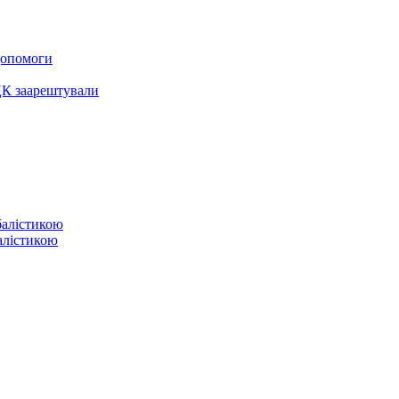
 допомоги
ЦК заарештували
балістикою