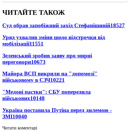
ЧИТАЙТЕ ТАКОЖ
Суд обрав запобіжний захід Стефанішиній
18527
Уряд ухвалив зміни щодо відстрочки від
мобілізації
11551
Зеленський зробив заяву про мирні
переговори
10673
Майора ВСП викрили на "допомозі"
військовому в СЗЧ
10221
"Медові пастки": СБУ попередила
військових
10148
Україна поставила Путіна перед дилемою -
ЗМІ
10040
Читати коментарі