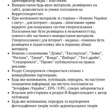
Ідентифікатор медіа – R40-06068
Використання будь-яких матеріалів, розміщених на
сайті, дозволяється за умови посилання на
Корреспондент.net.
При копіюванні матеріалів зі сторінки « Новини України
і світу» , для інтернет - видань - обов'язкове пряме
відкрите для пошукових систем гіперпосилання .
Посилання має бути розміщена в незалежності від
повного або часткового використання матеріалів.
Гіперпосилання ( для інтернет - видань) - повинна бути
розміщена в підзаголовку або в першому абзаці
матеріалу.
Новини з позначками "Думка", "Експертиза", "Заява",
"Регіони", "Гроші", "Влада", "Вибори", "Тест-драйв",
"Спецпроекти", "Промо" публікуються на правах
реклами.
Розділ Спецпроекти створюється спільно з
комерційними партнерами.
Будь яке копіювання, публікація, передрук, чи наступне
поширення інформації, що містить посилання на
"Інтерфакс-Україна", EPA / UPG, суворо забороняється.
Власник веб-сторінки в розділі Я-Корреспондент є автор
публікації.
Будь-яке копіювання, передрук та відтворення
фотографічних творів та/або аудіовізуальних творів