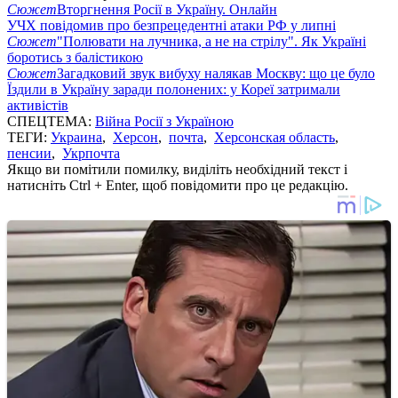
Сюжет
Вторгнення Росії в Україну. Онлайн
УЧХ повідомив про безпрецедентні атаки РФ у липні
Сюжет
"Полювати на лучника, а не на стрілу". Як Україні
боротись з балістикою
Сюжет
Загадковий звук вибуху налякав Москву: що це було
Їздили в Україну заради полонених: у Кореї затримали
активістів
СПЕЦТЕМА:
Війна Росії з Україною
ТЕГИ:
Украина
,
Херсон
,
почта
,
Херсонская область
,
пенсии
,
Укрпочта
Якщо ви помітили помилку, виділіть необхідний текст і
натисніть Ctrl + Enter, щоб повідомити про це редакцію.