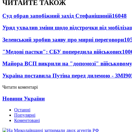
ЧИТАЙТЕ ТАКОЖ
Суд обрав запобіжний захід Стефанішиній
16048
Уряд ухвалив зміни щодо відстрочки від мобілізац
Зеленський зробив заяву про мирні переговори
10
"Медові пастки": СБУ попередила військових
100
Майора ВСП викрили на "допомозі" військовому
Україна поставила Путіна перед дилемою - ЗМІ
90
Читати коментарі
Новини України
Останні
Популярні
Коментовані