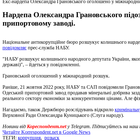
Екс-нардепа Олександра Грановського оголошено у міжнародн
Нардепа Олександра Грановського підо
припортовому заводі.
Національне антикорупційне бюро розшукує колишнього нардеп
повідомляє
прес-служба НАБУ.
"НАБУ розшукує колишнього народного депутата України, яког
державі)", – йдеться у повідомленні.
Грановський оголошений у міжнародний розшук.
Раніше, 21 жовтня 2022 року, НАБУ та САП повідомили Грановсько
Одеський припортовий завод продавав мінеральні добрива зазда
реального сектору економіки за конкурентними цінами. Але фі
Нагадаємо, також Держбюро розслідувань відкрило
кримінальн
Верховної Ради Олександра Куницького (Слуга народу).
Новини від
Кореспондент.net
у Telegram. Підписуйтесь на наш
Читайте Korrespondent.net в Google News
ТЕГИ:
коррупция
,
розыск