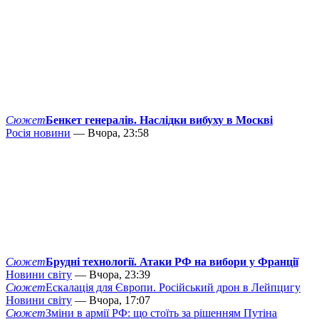
Сюжет
Бенкет генералів. Наслідки вибуху в Москві
Росія новини
— Вчора, 23:58
Сюжет
Брудні технології. Атаки РФ на вибори у Франції
Новини світу
— Вчора, 23:39
Сюжет
Ескалація для Європи. Російський дрон в Лейпцигу
Новини світу
— Вчора, 17:07
Сюжет
Зміни в армії РФ: що стоїть за рішенням Путіна