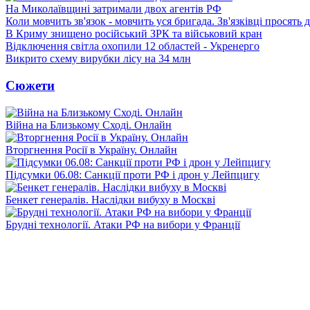
На Миколаївщині затримали двох агентів РФ
Коли мовчить зв'язок - мовчить уся бригада. Зв'язківці просять
В Криму знищено російський ЗРК та військовий кран
Відключення світла охопили 12 областей - Укренерго
Викрито схему вирубки лісу на 34 млн
Сюжети
Війна на Близькому Сході. Онлайн
Вторгнення Росії в Україну. Онлайн
Підсумки 06.08: Санкції проти РФ і дрон у Лейпцигу
Бенкет генералів. Наслідки вибуху в Москві
Брудні технології. Атаки РФ на вибори у Франції