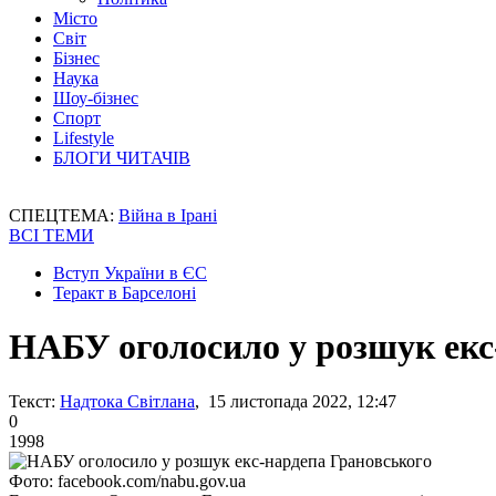
Місто
Світ
Бізнес
Наука
Шоу-бізнес
Спорт
Lifestyle
БЛОГИ ЧИТАЧІВ
СПЕЦТЕМА:
Війна в Ірані
ВСІ ТЕМИ
Вступ України в ЄС
Теракт в Барселоні
НАБУ оголосило у розшук екс
Текст:
Надтока Світлана
, 15 листопада 2022, 12:47
0
1998
Фото: facebook.com/nabu.gov.ua