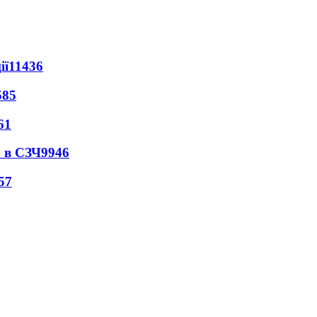
ії
11436
585
61
 в СЗЧ
9946
57