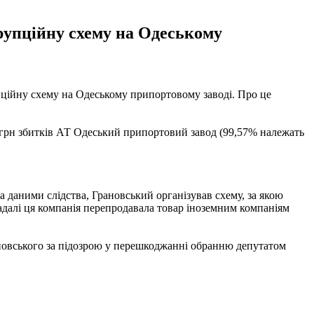
рупційну схему на Одеському
ційну схему на Одеському припортовому заводі. Про це
 грн збитків АТ Одеський припортовий завод (99,57% належать
За даними слідства, Грановський організував схему, за якою
адалі ця компанія перепродавала товар іноземним компаніям
овського за підозрою у перешкоджанні обранню депутатом