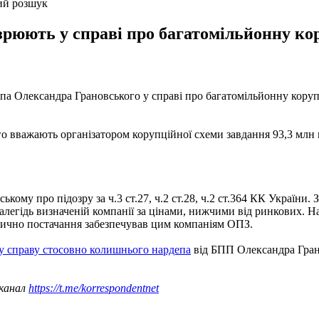
ий розшук
зрюють у справі про багатомільйонну ко
а Олександра Грановського у справі про багатомільйонну коруп
о вважають організатором корупційної схеми завдання 93,3 млн
му про підозру за ч.3 ст.27, ч.2 ст.28, ч.2 ст.364 КК України. 
легідь визначеній компанії за цінами, нижчими від ринкових. Н
зично постачання забезпечував цим компаніям ОПЗ.
у справу стосовно колишнього нардепа
від БПП Олександра Гран
 канал
https://t.me/korrespondentnet