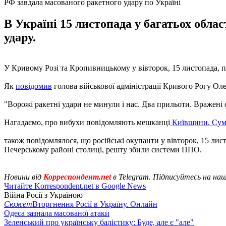
РФ завдала масованого ракетного удару по Україні
В Україні 15 листопада у багатьох обла
удару.
У Кривому Розі та Кропивницькому у вівторок, 15 листопада, п
Як
повідомив
голова військової адміністрації Кривого Рогу Оле
"Ворожі ракетні удари не минули і нас. Два прильоти. Вражені
Нагадаємо, про вибухи повідомляють мешканці
Київщини
,
Су
також повідомлялося, що російські окупанти у вівторок, 15 лис
Печерському районі столиці, решту збили системи ППО.
Новини від
Корреспондент.net
в Telegram. Підписуйтесь на на
Читайте Korrespondent.net в Google News
Війна Росії з Україною
Сюжет
Вторгнення Росії в Україну. Онлайн
Одеса зазнала масованої атаки
Зеленський про українську балістику: Буде, але є "але"