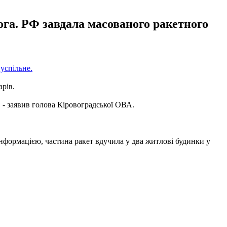
ога. РФ завдала масованого ракетного
успільне.
арів.
 - заявив голова Кіровоградської ОВА.
нформацією, частина ракет вдучила у два житлові будинки у