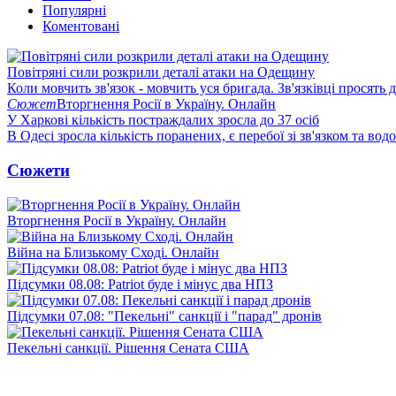
Популярні
Коментовані
Повітряні сили розкрили деталі атаки на Одещину
Коли мовчить зв'язок - мовчить уся бригада. Зв'язківці просять
Сюжет
Вторгнення Росії в Україну. Онлайн
У Харкові кількість постраждалих зросла до 37 осіб
В Одесі зросла кількість поранених, є перебої зі зв'язком та вод
Сюжети
Вторгнення Росії в Україну. Онлайн
Війна на Близькому Сході. Онлайн
Підсумки 08.08: Patriot буде і мінус два НПЗ
Підсумки 07.08: "Пекельні" санкції і "парад" дронів
Пекельні санкції. Рішення Сената США