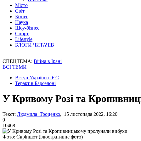
Місто
Світ
Бізнес
Наука
Шоу-бізнес
Спорт
Lifestyle
БЛОГИ ЧИТАЧІВ
СПЕЦТЕМА:
Війна в Ірані
ВСІ ТЕМИ
Вступ України в ЄС
Теракт в Барселоні
У Кривому Розі та Кропивниц
Текст:
Людмила Троценко
, 15 листопада 2022, 16:20
0
10468
Фото: Скріншот (ілюстративне фото)