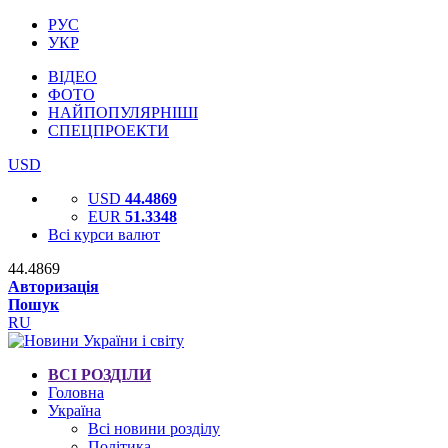
РУС
УКР
ВІДЕО
ФОТО
НАЙПОПУЛЯРНІШІ
СПЕЦПРОЕКТИ
USD
USD
44.4869
EUR
51.3348
Всі курси валют
44.4869
Авторизація
Пошук
RU
ВСІ РОЗДІЛИ
Головна
Україна
Всі новини розділу
Політика