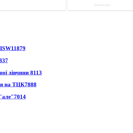
 ISW
11879
837
ної дівчини
8113
ся на ТЦК
7888
 "але"
7014