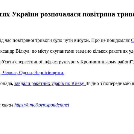
стях України розпочалася повітряна трив
ід час повітряної тривоги було чути вибухи. Про це повідомляє
С
ксандр Вілкул, по місту окупантами завдано кількох ракетних уд
 об'єкти енергетичної інфраструктури у Кропивницькому районі",
м
, Черкас, Одеси, Чернігівщини.
топада,
завдали ракетних ударів по Києву.
Згідно з попередньою і
ш канал
https://t.me/korrespondentnet