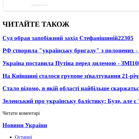
ЧИТАЙТЕ ТАКОЖ
Суд обрав запобіжний захід Стефанішиній
22305
РФ створила "українську бригаду" з полонених -
Україна поставила Путіна перед дилемою - ЗМІ
10
На Київщині сталося групове зґвалтування 21-річ
Стало відомо, в якій області найбільше скаржать
Зеленський про українську балістику: Буде, але є
Читати коментарі
Новини України
Останні