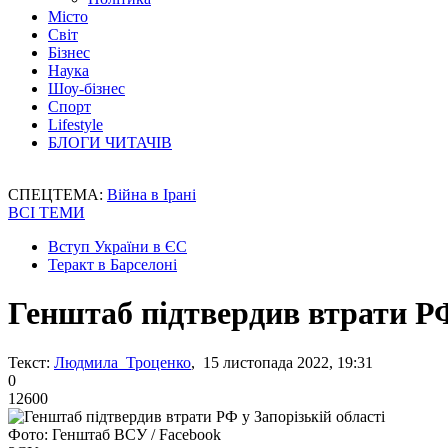
Місто
Світ
Бізнес
Наука
Шоу-бізнес
Спорт
Lifestyle
БЛОГИ ЧИТАЧІВ
СПЕЦТЕМА:
Війна в Ірані
ВСІ ТЕМИ
Вступ України в ЄС
Теракт в Барселоні
Генштаб підтвердив втрати РФ
Текст:
Людмила Троценко
, 15 листопада 2022, 19:31
0
12600
Фото: Генштаб ВСУ / Facebook