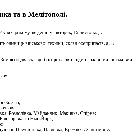
нка та в Мелітополі.
у вечірньому зведенні у вівторок, 15 листопада.
ть одиниць військової техніки, склад боєприпасів, а 35
. Знищено два склади боєприпасів та один важливий військовий
ках.
ї області;
Бочкове;
вка, Роздолівка, Майданчик, Макіївка, Спірне;
, Білогорівка та Нью-Йорк;
е;
 пунктів Пречистівка, Павлівка, Времівка, Залізничне,