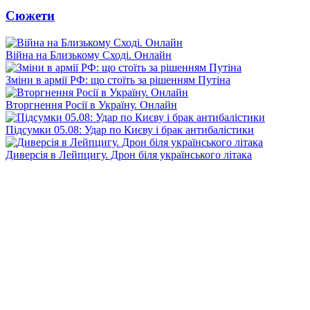
Сюжети
Війна на Близькому Сході. Онлайн
Зміни в армії РФ: що стоїть за рішенням Путіна
Вторгнення Росії в Україну. Онлайн
Підсумки 05.08: Удар по Києву і брак антибалістики
Диверсія в Лейпцигу. Дрон біля українського літака