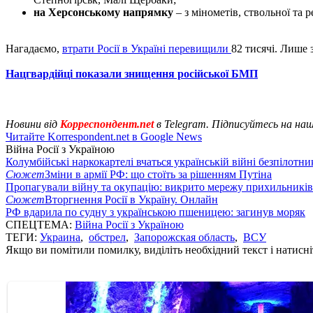
на Херсонському напрямку
– з мінометів, ствольної та 
Нагадаємо,
втрати Росії в Україні перевищили
82 тисячі. Лише 
Нацгвардійці показали знищення російської БМП
Новини від
Корреспондент.net
в Telegram. Підписуйтесь на на
Читайте Korrespondent.net в Google News
Війна Росії з Україною
Колумбійські наркокартелі вчаться українській війні безпілотни
Сюжет
Зміни в армії РФ: що стоїть за рішенням Путіна
Пропагували війну та окупацію: викрито мережу прихильникі
Сюжет
Вторгнення Росії в Україну. Онлайн
РФ вдарила по судну з українською пшеницею: загинув моряк
СПЕЦТЕМА:
Війна Росії з Україною
ТЕГИ:
Украина
,
обстрел
,
Запорожская область
,
ВСУ
Якщо ви помітили помилку, виділіть необхідний текст і натисніт