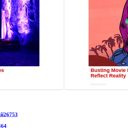
ії
26753
364