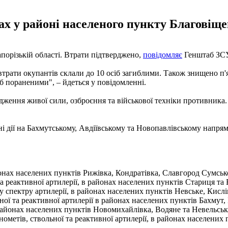
ах у районі населеного пункту Благовіще
Запорізькій області. Втрати підтверджено,
повідомляє
Генштаб ЗСУ 
втрати окупантів склали до 10 осіб загиблими. Також знищено п'я
б пораненими", – йдеться у повідомленні.
дження живої сили, озброєння та військової техніки противника
і дії на Бахмутському, Авдіївському та Новопавлівському напрям
айонах населених пунктів Рижівка, Кондратівка, Славгород Сумсько
 та реактивної артилерії, в районах населених пунктів Стариця та 
у спектру артилерії, в районах населених пунктів Невське, Кислі
ьної та реактивної артилерії в районах населених пунктів Бахмут
у районах населених пунктів Новомихайлівка, Водяне та Невельськ
інометів, ствольної та реактивної артилерії, в районах населених