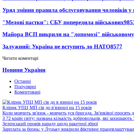
Уряд змінив правила обслуговування чоловіків у
"Медові пастки": СБУ попередила військових
985
Майора ВСП викрили на "допомозі" військовому
Залужний: Україна не вступить до НАТО
8577
Читати коментарі
Новини України
Останні
Популярні
Коментовані
Клірик УПЦ МП сів до в'язниці на 15 років
Коли мовчить зв'язок - мовчить уся бригада. Зв'язківці просять
З 72 країн світу: названа кількість добровольців, які захищають
Зеленський провів нараду щодо ракетної зброї
Зарплата за бронь: у Луцьку викрили фіктивне працевлаштуванн