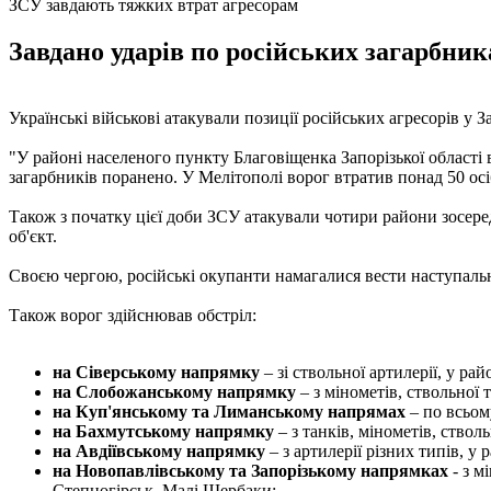
ЗСУ завдають тяжких втрат агресорам
Завдано ударів по російських загарбник
Українські військові атакували позиції російських агресорів у 
"У районі населеного пункту Благовіщенка Запорізької області 
загарбників поранено. У Мелітополі ворог втратив понад 50 осі
Також з початку цієї доби ЗСУ атакували чотири райони зосере
об'єкт.
Своєю чергою, російські окупанти намагалися вести наступальн
Також ворог здійснював обстріл:
на Сіверському напрямку
– зі ствольної артилерії, у р
на Слобожанському напрямку
– з мінометів, ствольної
на Куп'янському та Лиманському напрямах
– по всьом
на Бахмутському напрямку
– з танків, мінометів, ствол
на Авдіївському напрямку
– з артилерії різних типів, 
на Новопавлівському та Запорізькому напрямках
- з м
Степногірськ, Малі Щербаки;