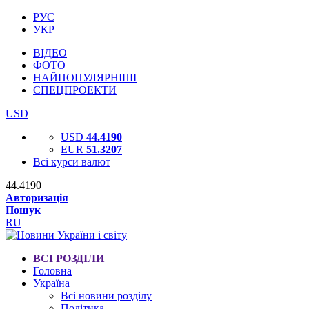
РУС
УКР
ВІДЕО
ФОТО
НАЙПОПУЛЯРНІШІ
СПЕЦПРОЕКТИ
USD
USD
44.4190
EUR
51.3207
Всі курси валют
44.4190
Авторизація
Пошук
RU
ВСІ РОЗДІЛИ
Головна
Україна
Всі новини розділу
Політика