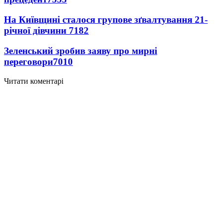
На Київщині сталося групове зґвалтування 21-
річної дівчини
7182
Зеленський зробив заяву про мирні
переговори
7010
Читати коментарі