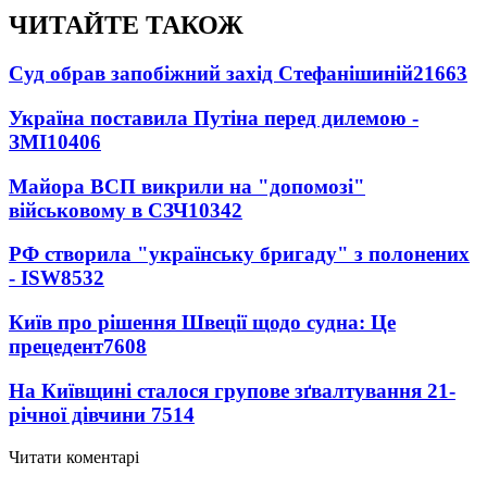
ЧИТАЙТЕ ТАКОЖ
Суд обрав запобіжний захід Стефанішиній
21663
Україна поставила Путіна перед дилемою -
ЗМІ
10406
Майора ВСП викрили на "допомозі"
військовому в СЗЧ
10342
РФ створила "українську бригаду" з полонених
- ISW
8532
Київ про рішення Швеції щодо судна: Це
прецедент
7608
На Київщині сталося групове зґвалтування 21-
річної дівчини
7514
Читати коментарі