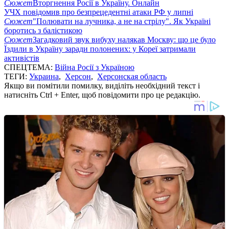
Сюжет
Вторгнення Росії в Україну. Онлайн
УЧХ повідомив про безпрецедентні атаки РФ у липні
Сюжет
"Полювати на лучника, а не на стрілу". Як Україні
боротись з балістикою
Сюжет
Загадковий звук вибуху налякав Москву: що це було
Їздили в Україну заради полонених: у Кореї затримали
активістів
СПЕЦТЕМА:
Війна Росії з Україною
ТЕГИ:
Украина
,
Херсон
,
Херсонская область
Якщо ви помітили помилку, виділіть необхідний текст і
натисніть Ctrl + Enter, щоб повідомити про це редакцію.