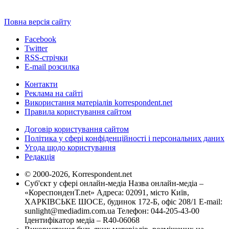
Повна версія сайту
Facebook
Twitter
RSS-стрічки
E-mail розсилка
Контакти
Реклама на сайті
Використання матеріалів korrespondent.net
Правила користування сайтом
Договір користування сайтом
Політика у сфері конфіденційності і персональних даних
Угода щодо користування
Редакція
© 2000-2026, Korrespondent.net
Суб'єкт у сфері онлайн-медіа Назва онлайн-медіа –
«КореспонденТ.net» Адреса: 02091, місто Київ,
ХАРКІВСЬКЕ ШОСЕ, будинок 172-Б, офіс 208/1 E-mail:
sunlight@mediadim.com.ua
Телефон: 044-205-43-00
Ідентифікатор медіа – R40-06068