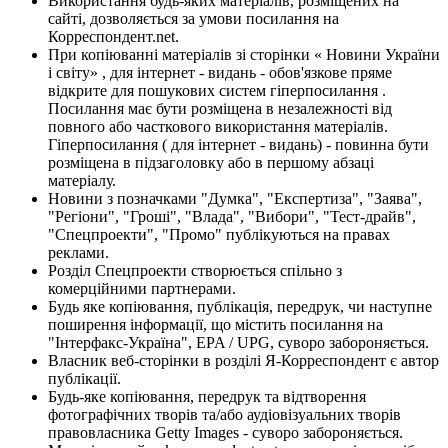
Використання будь-яких матеріалів, розміщених на
сайті, дозволяється за умови посилання на
Корреспондент.net.
При копіюванні матеріалів зі сторінки « Новини України
і світу» , для інтернет - видань - обов'язкове пряме
відкрите для пошукових систем гіперпосилання .
Посилання має бути розміщена в незалежності від
повного або часткового використання матеріалів.
Гіперпосилання ( для інтернет - видань) - повинна бути
розміщена в підзаголовку або в першому абзаці
матеріалу.
Новини з позначками "Думка", "Експертиза", "Заява",
"Регіони", "Гроші", "Влада", "Вибори", "Тест-драйв",
"Спецпроекти", "Промо" публікуються на правах
реклами.
Розділ Спецпроекти створюється спільно з
комерційними партнерами.
Будь яке копіювання, публікація, передрук, чи наступне
поширення інформації, що містить посилання на
"Інтерфакс-Україна", EPA / UPG, суворо забороняється.
Власник веб-сторінки в розділі Я-Корреспондент є автор
публікації.
Будь-яке копіювання, передрук та відтворення
фотографічних творів та/або аудіовізуальних творів
правовласника Getty Images - суворо забороняється.