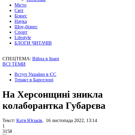
Місто
Світ
Бізнес
Наука
Шоу-бізнес
Спорт
Lifestyle
БЛОГИ ЧИТАЧІВ
СПЕЦТЕМА:
Війна в Ірані
ВСІ ТЕМИ
Вступ України в ЄС
Теракт в Барселоні
На Херсонщині зникла
колаборантка Губарєва
Текст:
Катя Юськів
, 16 листопада 2022, 13:14
1
3158