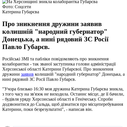
Фото: Соцсети
Катерина Губарєва
Про зникнення дружини заявив
колишній "народний губернатор"
Донецька, а нині рядовий ЗС Росії
Павло Губарєв.
Російські ЗМІ та пабліки повідомляють про зникнення
колаборантки - так званої заступника голови адміністрації
Херсонської області Катерини Губарєвої. Про зникнення
дружини
заявив
колишній "народний губернатор" Донецька, а
нині рядовий ЗС Росії Павло Губарєв.
"Учора близько 16:30 моя дружина Катерина Губарєва зникла,
з того часу на зв'язок не виходила. Останнє місце, де її бачили,
- будівля уряду Херсонської області в Генічеську. Спроби
додзвонитися до Сальда, щоб дізнатися про місцеперебування
Катерини, поки безрезультатні", - написав він.