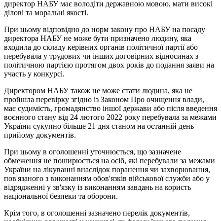
директор НАБУ має володіти державною мовою, мати високі
ділові та моральні якості.
При цьому відповідно до норм закону про НАБУ на посаду
директора НАБУ не може бути призначено людину, яка
входила до складу керівних органів політичної партії або
перебувала у трудових чи інших договірних відносинах з
політичною партією протягом двох років до подання заяви на
участь у конкурсі.
Директором НАБУ також не може стати людина, яка не
пройшла перевірку згідно із Законом Про очищення влади,
має судимість, громадянство іншої держави або після введення
воєнного стану від 24 лютого 2022 року перебувала за межами
України сукупно більше 21 дня станом на останній день
прийому документів.
При цьому в оголошенні уточнюється, що зазначене
обмеження не поширюється на осіб, які перебували за межами
України на лікуванні внаслідок поранення чи захворювання,
пов'язаного з виконанням обов'язків військової служби або у
відрядженні у зв'язку із виконанням завдань на користь
національної безпеки та оборони.
Крім того, в оголошенні зазначено перелік документів,