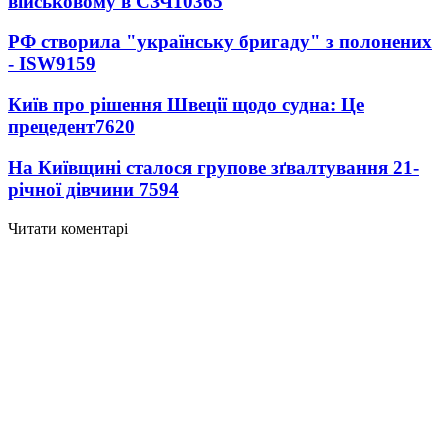
військовому в СЗЧ
10365
РФ створила "українську бригаду" з полонених
- ISW
9159
Київ про рішення Швеції щодо судна: Це
прецедент
7620
На Київщині сталося групове зґвалтування 21-
річної дівчини
7594
Читати коментарі