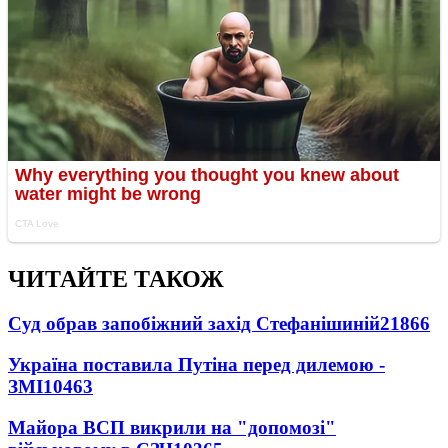
ЧИТАЙТЕ ТАКОЖ
Суд обрав запобіжний захід Стефанішиній
21866
Україна поставила Путіна перед дилемою -
ЗМІ
10463
Майора ВСП викрили на "допомозі"