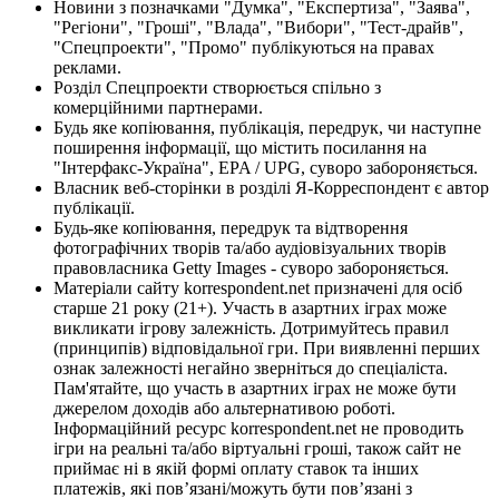
Новини з позначками "Думка", "Експертиза", "Заява",
"Регіони", "Гроші", "Влада", "Вибори", "Тест-драйв",
"Спецпроекти", "Промо" публікуються на правах
реклами.
Розділ Спецпроекти створюється спільно з
комерційними партнерами.
Будь яке копіювання, публікація, передрук, чи наступне
поширення інформації, що містить посилання на
"Інтерфакс-Україна", EPA / UPG, суворо забороняється.
Власник веб-сторінки в розділі Я-Корреспондент є автор
публікації.
Будь-яке копіювання, передрук та відтворення
фотографічних творів та/або аудіовізуальних творів
правовласника Getty Images - суворо забороняється.
Матеріали сайту korrespondent.net призначені для осіб
старше 21 року (21+). Участь в азартних іграх може
викликати ігрову залежність. Дотримуйтесь правил
(принципів) відповідальної гри. При виявленні перших
ознак залежності негайно зверніться до спеціаліста.
Пам'ятайте, що участь в азартних іграх не може бути
джерелом доходів або альтернативою роботі.
Інформаційний ресурс korrespondent.net не проводить
ігри на реальні та/або віртуальні гроші, також сайт не
приймає ні в якій формі оплату ставок та інших
платежів, які пов’язані/можуть бути пов’язані з