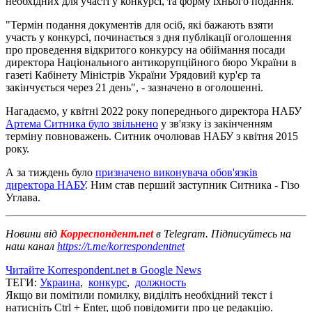
необхідних для участі у конкурсі, та форму їхнього подання.
"Термін подання документів для осіб, які бажають взяти
участь у конкурсі, починається з дня публікації оголошення
про проведення відкритого конкурсу на обіймання посади
директора Національного антикорупційного бюро України в
газеті Кабінету Міністрів України Урядовий кур'єр та
закінчується через 21 день", - зазначено в оголошенні.
Нагадаємо, у квітні 2022 року попереднього директора НАБУ
Артема Ситника було звільнено
у зв'язку із закінченням
терміну повноважень. Ситник очолював НАБУ з квітня 2015
року.
А за тиждень було
призначено виконувача обов'язків
директора НАБУ
. Ним став перший заступник Ситника - Гізо
Углава.
Новини від
Корреспондент.net
в Telegram. Підписуйтесь на
наш канал
https://t.me/korrespondentnet
Читайте Korrespondent.net в Google News
ТЕГИ:
Украина
,
конкурс
,
должность
Якщо ви помітили помилку, виділіть необхідний текст і
натисніть Ctrl + Enter, щоб повідомити про це редакцію.