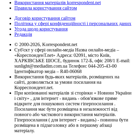
Використання матеріалів korrespondent.net
Правила користування сайтом
Договір користування сайтом
Політика у сфері конфіденційності і персональних даних
Угода щодо користування
Редакція
© 2000-2026, Korrespondent.net
Суб'єкт у сфері онлайн-медіа Назва онлайн-медіа –
«КореспонденТ.net» Адреса: 02091, місто Київ,
ХАРКІВСЬКЕ ШОСЕ, будинок 172-Б, офіс 208/1 E-mail:
sunlight@mediadim.com.ua
Телефон: 044-205-43-00
Ідентифікатор медіа – R40-06068
Використання будь-яких матеріалів, розміщених на
сайті, дозволяється за умови посилання на
Корреспондент.net.
При копіюванні матеріалів зі сторінки « Новини України
і світу» , для інтернет - видань - обов'язкове пряме
відкрите для пошукових систем гіперпосилання .
Посилання має бути розміщена в незалежності від
повного або часткового використання матеріалів.
Гіперпосилання ( для інтернет - видань) - повинна бути
розміщена в підзаголовку або в першому абзаці
матеріалу.