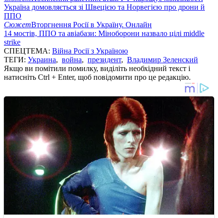
Україна домовляється зі Швецією та Норвегією про дрони й
ППО
Сюжет
Вторгнення Росії в Україну. Онлайн
14 мостів, ППО та авіабази: Міноборони назвало цілі middle
strike
СПЕЦТЕМА:
Війна Росії з Україною
ТЕГИ:
Украина
,
война
,
президент
,
Владимир Зеленский
Якщо ви помітили помилку, виділіть необхідний текст і
натисніть Ctrl + Enter, щоб повідомити про це редакцію.