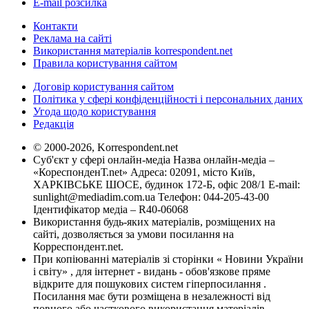
E-mail розсилка
Контакти
Реклама на сайті
Використання матеріалів korrespondent.net
Правила користування сайтом
Договір користування сайтом
Політика у сфері конфіденційності і персональних даних
Угода щодо користування
Редакція
© 2000-2026, Korrespondent.net
Суб'єкт у сфері онлайн-медіа Назва онлайн-медіа –
«КореспонденТ.net» Адреса: 02091, місто Київ,
ХАРКІВСЬКЕ ШОСЕ, будинок 172-Б, офіс 208/1 E-mail:
sunlight@mediadim.com.ua
Телефон: 044-205-43-00
Ідентифікатор медіа – R40-06068
Використання будь-яких матеріалів, розміщених на
сайті, дозволяється за умови посилання на
Корреспондент.net.
При копіюванні матеріалів зі сторінки « Новини України
і світу» , для інтернет - видань - обов'язкове пряме
відкрите для пошукових систем гіперпосилання .
Посилання має бути розміщена в незалежності від
повного або часткового використання матеріалів.