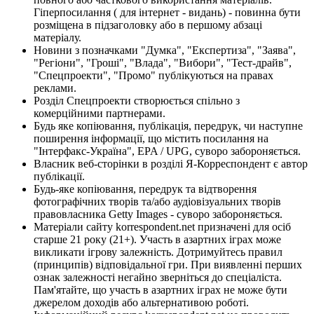
Гіперпосилання ( для інтернет - видань) - повинна бути
розміщена в підзаголовку або в першому абзаці
матеріалу.
Новини з позначками "Думка", "Експертиза", "Заява",
"Регіони", "Гроші", "Влада", "Вибори", "Тест-драйв",
"Спецпроекти", "Промо" публікуються на правах
реклами.
Розділ Спецпроекти створюється спільно з
комерційними партнерами.
Будь яке копіювання, публікація, передрук, чи наступне
поширення інформації, що містить посилання на
"Інтерфакс-Україна", EPA / UPG, суворо забороняється.
Власник веб-сторінки в розділі Я-Корреспондент є автор
публікації.
Будь-яке копіювання, передрук та відтворення
фотографічних творів та/або аудіовізуальних творів
правовласника Getty Images - суворо забороняється.
Матеріали сайту korrespondent.net призначені для осіб
старше 21 року (21+). Участь в азартних іграх може
викликати ігрову залежність. Дотримуйтесь правил
(принципів) відповідальної гри. При виявленні перших
ознак залежності негайно зверніться до спеціаліста.
Пам'ятайте, що участь в азартних іграх не може бути
джерелом доходів або альтернативою роботі.