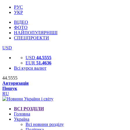
РУС
УКР
ВІДЕО
ФОТО
НАЙПОПУЛЯРНІШІ
СПЕЦПРОЕКТИ
USD
USD
44.5555
EUR
51.4636
Всі курси валют
44.5555
Авторизація
Пошук
RU
ВСІ РОЗДІЛИ
Головна
Україна
Всі новини розділу
Політика