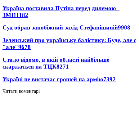
Україна поставила Путіна перед дилемою -
ЗМІ
11182
Суд обрав запобіжний захід Стефанішиній
9908
Зеленський про українську балістику: Буде, але є
"але"
9678
Стало відомо, в якій області найбільше
скаржаться на ТЦК
8271
Україні не вистачає грошей на армію
7392
Читати коментарі