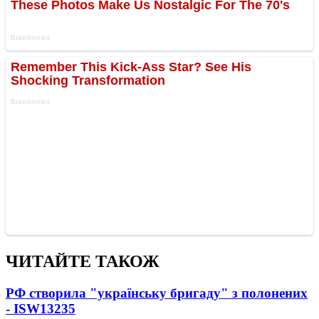
ЧИТАЙТЕ ТАКОЖ
РФ створила "українську бригаду" з полонених
- ISW
13235