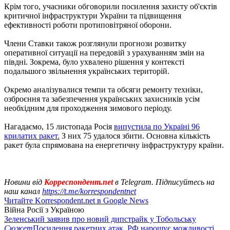
Крім того, учасники обговорили посилення захисту об'єктів
критичної інфраструктури України та підвищення
ефективності роботи протиповітряної оборони.
Члени Ставки також розглянули прогнози розвитку
оперативної ситуації на передовій з урахуванням змін на
півдні. Зокрема, було ухвалено рішення у контексті
подальшого звільнення українських територій.
Окремо аналізувалися темпи та обсяги ремонту техніки,
озброєння та забезпечення українських захисників усім
необхідним для проходження зимового періоду.
Нагадаємо, 15 листопада Росія
випустила по Україні 96
крилатих ракет.
З них 75 удалося збити. Основна кількість
ракет була спрямована на енергетичну інфраструктуру країни.
Новини від
Корреспондент.net
в Telegram. Підписуйтесь на
наш канал
https://t.me/korrespondentnet
Читайте Korrespondent.net в Google News
Війна Росії з Україною
Зеленський заявив про новий дипстрайк у Тобольську
Сюжет
Посилення ракетних атак. РФ нарощує можливості