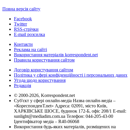
Повна версія сайту
Facebook
Twitter
RSS-стрічки
E-mail розсилка
Контакти
Реклама на сайті
Використання матеріалів korrespondent.net
Правила користування сайтом
Договір користування сайтом
Політика у сфері конфіденційності і персональних даних
Угода щодо користування
Редакція
© 2000-2026, Korrespondent.net
Суб'єкт у сфері онлайн-медіа Назва онлайн-медіа –
«КореспонденТ.net» Адреса: 02091, місто Київ,
ХАРКІВСЬКЕ ШОСЕ, будинок 172-Б, офіс 208/1 E-mail:
sunlight@mediadim.com.ua
Телефон: 044-205-43-00
Ідентифікатор медіа – R40-06068
Використання будь-яких матеріалів, розміщених на