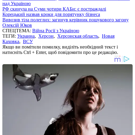
над Україною
РФ скинула на Суми чотири КАБи: є постраждалі
Корецький назвав кроки для порятунку бізнеса
Вивозив тіла полеглих: загинув керівник пошукового загону
Олексій Юков
СПЕЦТЕМА:
Війна Росії з Україною
ТЕГИ:
Украина
,
Херсон
,
Херсонская область
,
Новая
Каховка
,
ВСУ
Якщо ви помітили помилку, виділіть необхідний текст і
натисніть Ctrl + Enter, щоб повідомити про це редакцію.