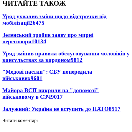
ЧИТАЙТЕ ТАКОЖ
Уряд ухвалив зміни щодо відстрочки від
мобілізації
26475
Зеленський зробив заяву про мирні
переговори
10134
Уряд змінив правила обслуговування чоловіків у
консульствах за кордоном
9812
"Медові пастки": СБУ попередила
військових
9601
Майора ВСП викрили на "допомозі"
військовому в СЗЧ
9017
Залужний: Україна не вступить до НАТО
8517
Читати коментарі