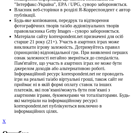
"Інтерфакс-Україна", EPA / UPG, суворо забороняється.
Власник веб-сторінки в розділі Я-Корреспондент є автор
публікації.
Будь-яке копіювання, передрук та відтворення
фотографічних творів та/або аудіовізуальних творів
правовласника Getty Images - суворо забороняється.
Матеріали сайту korrespondent.net призначені для осіб
старше 21 року (21+). Участь в азартних іграх може
викликати ігрову залежність. Дотримуйтесь правил
(принципів) відповідальної гри. При виявленні перших
ознак залежності негайно зверніться до спеціаліста.
Пам'ятайте, що участь в азартних іграх не може бути
джерелом доходів або альтернативою роботі.
Інформаційний ресурс korrespondent.net не проводить
ігри на реальні та/або віртуальні гроші, також сайт не
приймає ні в якій формі оплату ставок та інших
платежів, які пов’язані/можуть бути пов’язані з
азартними іграми, букмекерами чи тоталізаторами. Будь-
які матеріали на інформаційному ресурсі
korrespondent.net публікуються виключно в
інформаційних цілях.
X