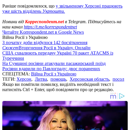
Раніше повідомлялося, що
у звільненому Херсоні працюють
уже шість відділень
Укрпошти.
Новини від
Корреспондент.net
в Telegram. Підписуйтесь на
наш канал
https://t.me/korrespondentnet
Читайте Korrespondent.net в Google News
Війна Росії з Україною
З початку доби відбулося 142 боєзіткнення
Сюжет
Вторгнення Росії в Україну. Онлайн
США схвалюють передачу Україні 70 ракет ATACMS із
Туреччини
На Сумщині росіяни атакували пасажирський поїзд
Росіяни вдарили по Павлограду: двоє поранених
СПЕЦТЕМА:
Війна Росії з Україною
ТЕГИ:
Херсон
,
Литва
,
помощь
,
Херсонская область
,
посол
Якщо ви помітили помилку, виділіть необхідний текст і
натисніть Ctrl + Enter, щоб повідомити про це редакцію.