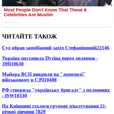
ЧИТАЙТЕ ТАКОЖ
Суд обрав запобіжний захід Стефанішиній
22146
Україна поставила Путіна перед дилемою -
ЗМІ
10630
Майора ВСП викрили на "допомозі"
військовому в СЗЧ
10408
РФ створила "українську бригаду" з полонених
- ISW
10330
На Київщині сталося групове зґвалтування 21-
річної дівчини
7829