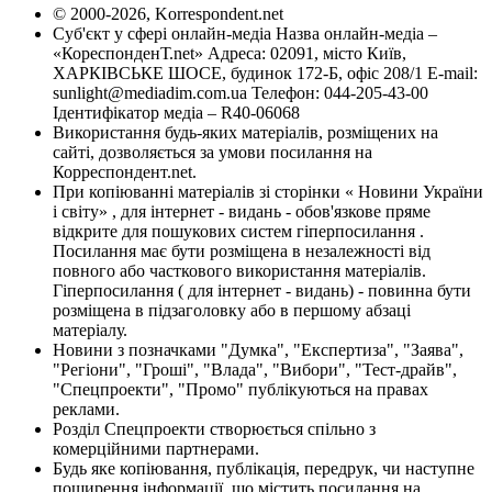
© 2000-2026, Korrespondent.net
Суб'єкт у сфері онлайн-медіа Назва онлайн-медіа –
«КореспонденТ.net» Адреса: 02091, місто Київ,
ХАРКІВСЬКЕ ШОСЕ, будинок 172-Б, офіс 208/1 E-mail:
sunlight@mediadim.com.ua
Телефон: 044-205-43-00
Ідентифікатор медіа – R40-06068
Використання будь-яких матеріалів, розміщених на
сайті, дозволяється за умови посилання на
Корреспондент.net.
При копіюванні матеріалів зі сторінки « Новини України
і світу» , для інтернет - видань - обов'язкове пряме
відкрите для пошукових систем гіперпосилання .
Посилання має бути розміщена в незалежності від
повного або часткового використання матеріалів.
Гіперпосилання ( для інтернет - видань) - повинна бути
розміщена в підзаголовку або в першому абзаці
матеріалу.
Новини з позначками "Думка", "Експертиза", "Заява",
"Регіони", "Гроші", "Влада", "Вибори", "Тест-драйв",
"Спецпроекти", "Промо" публікуються на правах
реклами.
Розділ Спецпроекти створюється спільно з
комерційними партнерами.
Будь яке копіювання, публікація, передрук, чи наступне
поширення інформації, що містить посилання на