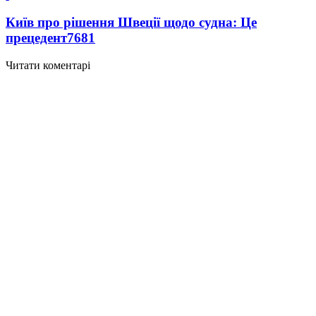
Київ про рішення Швеції щодо судна: Це
прецедент
7681
Читати коментарі