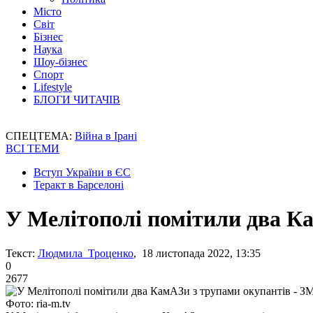
Місто
Світ
Бізнес
Наука
Шоу-бізнес
Спорт
Lifestyle
БЛОГИ ЧИТАЧІВ
СПЕЦТЕМА:
Війна в Ірані
ВСІ ТЕМИ
Вступ України в ЄС
Теракт в Барселоні
У Мелітополі помітили два Ка
Текст:
Людмила Троценко
, 18 листопада 2022, 13:35
0
2677
Фото: ria-m.tv