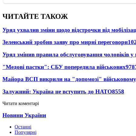
ЧИТАЙТЕ ТАКОЖ
Уряд ухвалив зміни щодо відстрочки від мобілізац
Зеленський зробив заяву про мирні переговори
10
Уряд змінив правила обслуговування чоловіків у
"Медові пастки": СБУ попередила військових
978
Майора ВСП викрили на "допомозі" військовому
Залужний: Україна не вступить до НАТО
8558
Читати коментарі
Новини України
Останні
Популярні