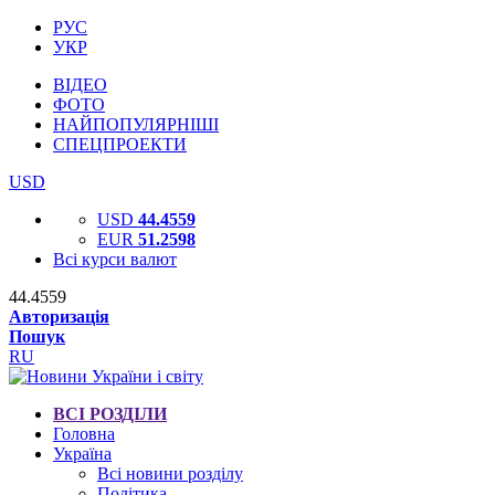
РУС
УКР
ВІДЕО
ФОТО
НАЙПОПУЛЯРНІШІ
СПЕЦПРОЕКТИ
USD
USD
44.4559
EUR
51.2598
Всі курси валют
44.4559
Авторизація
Пошук
RU
ВСІ РОЗДІЛИ
Головна
Україна
Всі новини розділу
Політика