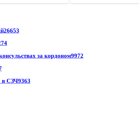
ії
26653
274
 консульствах за кордоном
9972
7
 в СЗЧ
9363