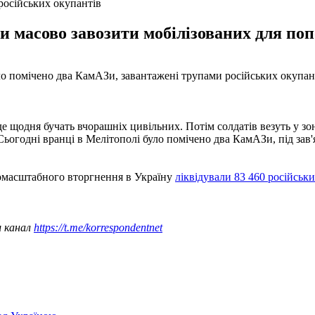
російських окупантів
 масово завозити мобілізованих для поп
ло помічено два КамАЗи, завантажені трупами російських окупан
 щодня бучать вчорашніх цивільних. Потім солдатів везуть у зо
Сьогодні вранці в Мелітополі було помічено два КамАЗи, під зав
номасштабного вторгнення в Україну
ліквідували 83 460 російськи
ш канал
https://t.me/korrespondentnet