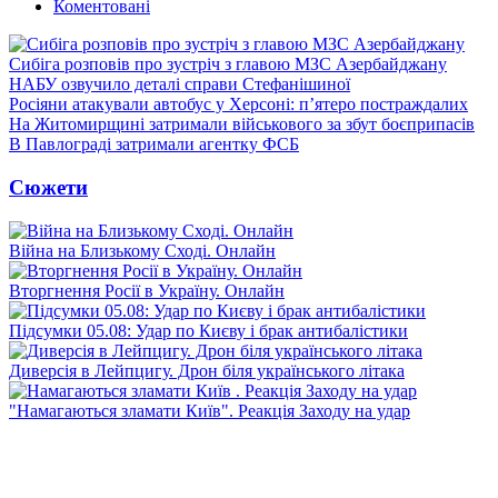
Коментовані
Сибіга розповів про зустріч з главою МЗС Азербайджану
НАБУ озвучило деталі справи Стефанішиної
Росіяни атакували автобус у Херсоні: п’ятеро постраждалих
На Житомирщині затримали військового за збут боєприпасів
В Павлограді затримали агентку ФСБ
Сюжети
Війна на Близькому Сході. Онлайн
Вторгнення Росії в Україну. Онлайн
Підсумки 05.08: Удар по Києву і брак антибалістики
Диверсія в Лейпцигу. Дрон біля українського літака
"Намагаються зламати Київ". Реакція Заходу на удар