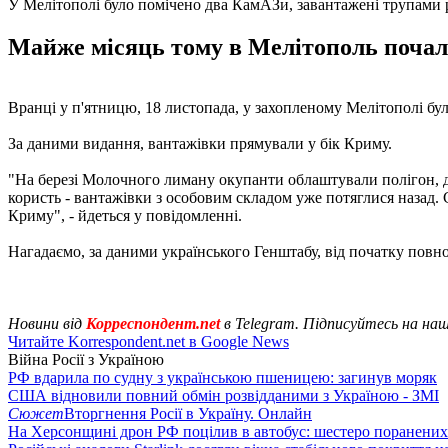
У Мелітополі було помічено два КамАЗи, завантажені трупами 
Майже місяць тому в Мелітополь почали
Вранці у п'ятницю, 18 листопада, у захопленому Мелітополі бу
За даними видання, вантажівки прямували у бік Криму.
"На березі Молочного лиману окупанти облаштували полігон, де
користь - вантажівки з особовим складом уже потяглися назад. 
Криму", - йдеться у повідомленні.
Нагадаємо, за даними українського Генштабу, від початку пов
Новини від
Корреспондент.net
в Telegram. Підписуйтесь на на
Читайте Korrespondent.net в Google News
Війна Росії з Україною
РФ вдарила по судну з українською пшеницею: загинув моряк
США відновили повний обмін розвідданими з Україною - ЗМІ
Сюжет
Вторгнення Росії в Україну. Онлайн
На Херсонщині дрон РФ поцілив в автобус: шестеро поранених