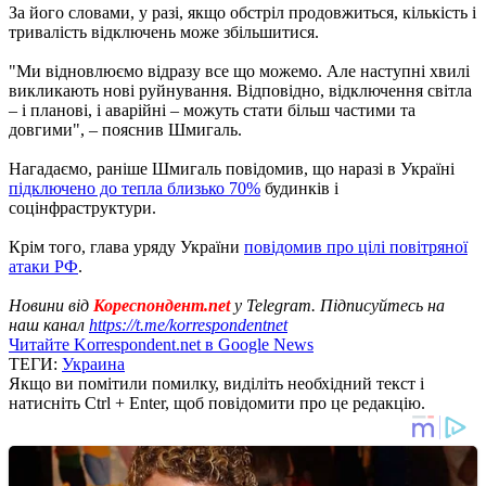
За його словами, у разі, якщо обстріл продовжиться, кількість і
тривалість відключень може збільшитися.
"Ми відновлюємо відразу все що можемо. Але наступні хвилі
викликають нові руйнування. Відповідно, відключення світла
– і планові, і аварійні – можуть стати більш частими та
довгими", – пояснив Шмигаль.
Нагадаємо, раніше Шмигаль повідомив, що наразі в Україні
підключено до тепла близько 70%
будинків і
соцінфраструктури.
Крім того, глава уряду України
повідомив про цілі повітряної
атаки РФ
.
Новини від
Кореспондент.net
у Telegram. Підписуйтесь на
наш канал
https://t.me/korrespondentnet
Читайте Korrespondent.net в Google News
ТЕГИ:
Украина
Якщо ви помітили помилку, виділіть необхідний текст і
натисніть Ctrl + Enter, щоб повідомити про це редакцію.