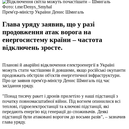
Фото: t.me/Denys_Smyhal
Прем'єр-міністр України Денис Шмигаль
Глава уряду заявив, що у разі
продовження атак ворога на
енергосистему країни – частота
відключень зросте.
Планові й аварійні відключення електроенергії в Україні
можуть стати частішими й довшими, якщо російські окупанти
продовжать обстріли об'єктів енергетичної інфраструктури.
Про це заявив прем'єр-міністр Денис Шмигаль під час
засідання уряду.
"Понад тисячу ракет і дронів прилетіло у наші підстанції з
початку повномасштабної війни. Під вогнем опинилися всі
теплові, гідроелектростанції та ключові підстанції, які
передають енергію від генерації до споживачів. Деякі
підстанції були атаковані ворогом до восьми разів", – зазначив
глава уряду.