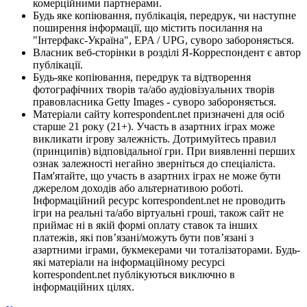
комерційними партнерами.
Будь яке копіювання, публікація, передрук, чи наступне
поширення інформації, що містить посилання на
"Інтерфакс-Україна", EPA / UPG, суворо забороняється.
Власник веб-сторінки в розділі Я-Корреспондент є автор
публікації.
Будь-яке копіювання, передрук та відтворення
фотографічних творів та/або аудіовізуальних творів
правовласника Getty Images - суворо забороняється.
Матеріали сайту korrespondent.net призначені для осіб
старше 21 року (21+). Участь в азартних іграх може
викликати ігрову залежність. Дотримуйтесь правил
(принципів) відповідальної гри. При виявленні перших
ознак залежності негайно зверніться до спеціаліста.
Пам'ятайте, що участь в азартних іграх не може бути
джерелом доходів або альтернативою роботі.
Інформаційний ресурс korrespondent.net не проводить
ігри на реальні та/або віртуальні гроші, також сайт не
приймає ні в якій формі оплату ставок та інших
платежів, які пов’язані/можуть бути пов’язані з
азартними іграми, букмекерами чи тоталізаторами. Будь-
які матеріали на інформаційному ресурсі
korrespondent.net публікуються виключно в
інформаційних цілях.