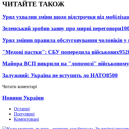
ЧИТАЙТЕ ТАКОЖ
Уряд ухвалив зміни щодо відстрочки від мобілізац
Зеленський зробив заяву про мирні переговори
10
Уряд змінив правила обслуговування чоловіків у
"Медові пастки": СБУ попередила військових
952
Майора ВСП викрили на "допомозі" військовому
Залужний: Україна не вступить до НАТО
8500
Читати коментарі
Новини України
Останні
Популярні
Коментовані