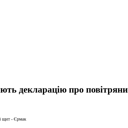
яють декларацію про повітрян