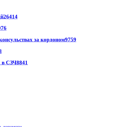
ії
26414
076
 консульствах за кордоном
9759
8
 в СЗЧ
8841