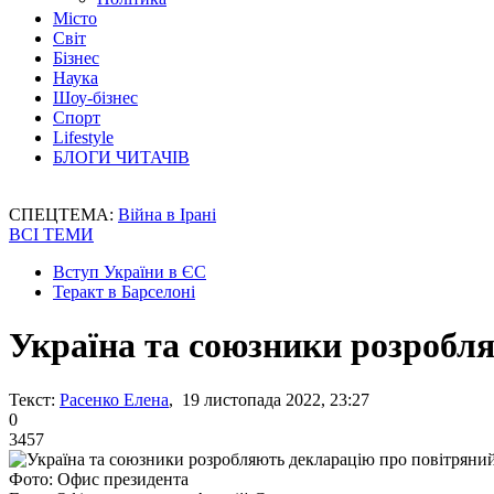
Місто
Світ
Бізнес
Наука
Шоу-бізнес
Спорт
Lifestyle
БЛОГИ ЧИТАЧІВ
СПЕЦТЕМА:
Війна в Ірані
ВСІ ТЕМИ
Вступ України в ЄС
Теракт в Барселоні
Україна та союзники розробл
Текст:
Расенко Елена
, 19 листопада 2022, 23:27
0
3457
Фото: Офис президента