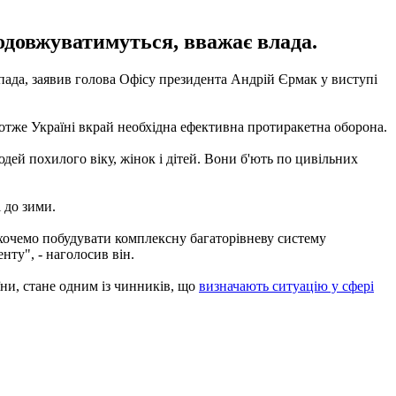
родовжуватимуться, вважає влада.
опада, заявив голова Офісу президента Андрій Єрмак у виступі
 отже Україні вкрай необхідна ефективна протиракетна оборона.
юдей похилого віку, жінок і дітей. Вони б'ють по цивільних
 до зими.
хочемо побудувати комплексну багаторівневу систему
нту", - наголосив він.
ни, стане одним із чинників, що
визначають ситуацію у сфері