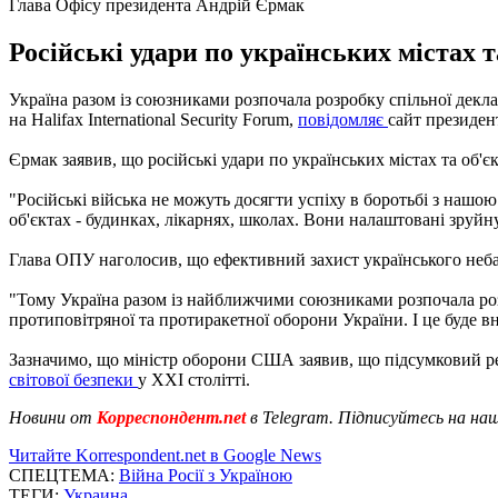
Глава Офісу президента Андрій Єрмак
Російські удари по українських містах 
Україна разом із союзниками розпочала розробку спільної декла
на Halifax International Security Forum,
повідомляє
сайт президен
Єрмак заявив, що російські удари по українських містах та об
"Російські війська не можуть досягти успіху в боротьбі з нашо
об'єктах - будинках, лікарнях, школах. Вони налаштовані зруйну
Глава ОПУ наголосив, що ефективний захист українського неба -
"Тому Україна разом із найближчими союзниками розпочала роз
протиповітряної та протиракетної оборони України. І це буде в
Зазначимо, що міністр оборони США заявив, що підсумковий рез
світової безпеки
у XXI столітті.
Новини от
Корреспондент.net
в Telegram. Підписуйтесь на на
Читайте Korrespondent.net в Google News
СПЕЦТЕМА:
Війна Росії з Україною
ТЕГИ:
Украина