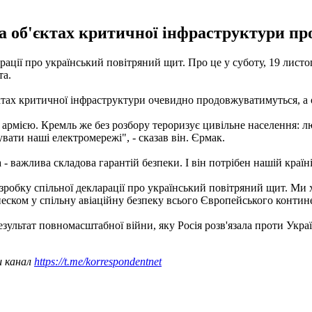
та об'єктах критичної інфраструктури п
рації про український повітряний щит. Про це у суботу, 19 лист
та.
'єктах критичної інфраструктури очевидно продовжуватимуться, а
ю армією. Кремль же без розбору тероризує цивільне населення: л
вати наші електромережі", - сказав він. Єрмак.
 важлива складова гарантій безпеки. І він потрібен нашій країні
робку спільної декларації про український повітряний щит. Ми 
неском у спільну авіаційну безпеку всього Європейського контине
ультат повномасштабної війни, яку Росія розв'язала проти Украї
ш канал
https://t.me/korrespondentnet