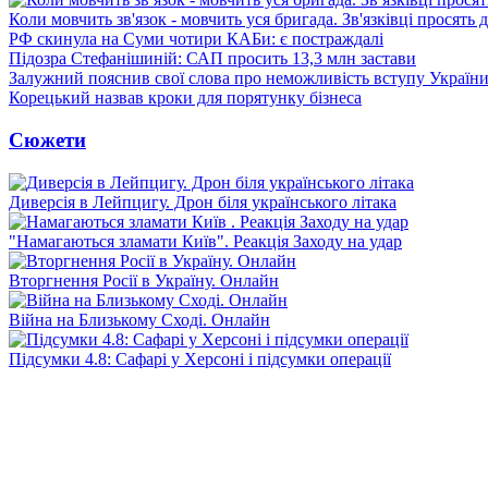
Коли мовчить зв'язок - мовчить уся бригада. Зв'язківці просять
РФ скинула на Суми чотири КАБи: є постраждалі
Підозра Стефанішиній: САП просить 13,3 млн застави
Залужний пояснив свої слова про неможливість вступу Украї
Корецький назвав кроки для порятунку бізнеса
Сюжети
Диверсія в Лейпцигу. Дрон біля українського літака
"Намагаються зламати Київ". Реакція Заходу на удар
Вторгнення Росії в Україну. Онлайн
Війна на Близькому Сході. Онлайн
Підсумки 4.8: Сафарі у Херсоні і підсумки операції