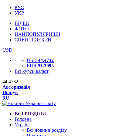
РУС
УКР
ВІДЕО
ФОТО
НАЙПОПУЛЯРНІШІ
СПЕЦПРОЕКТИ
USD
USD
44.4732
EUR
51.3093
Всі курси валют
44.4732
Авторизація
Пошук
RU
ВСІ РОЗДІЛИ
Головна
Україна
Всі новини розділу
Політика