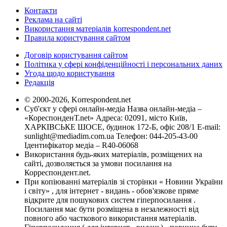
Контакти
Реклама на сайті
Використання матеріалів korrespondent.net
Правила користування сайтом
Договір користування сайтом
Політика у сфері конфіденційності і персональних даних
Угода щодо користування
Редакція
© 2000-2026, Korrespondent.net
Суб'єкт у сфері онлайн-медіа Назва онлайн-медіа –
«КореспонденТ.net» Адреса: 02091, місто Київ,
ХАРКІВСЬКЕ ШОСЕ, будинок 172-Б, офіс 208/1 E-mail:
sunlight@mediadim.com.ua
Телефон: 044-205-43-00
Ідентифікатор медіа – R40-06068
Використання будь-яких матеріалів, розміщених на
сайті, дозволяється за умови посилання на
Корреспондент.net.
При копіюванні матеріалів зі сторінки « Новини України
і світу» , для інтернет - видань - обов'язкове пряме
відкрите для пошукових систем гіперпосилання .
Посилання має бути розміщена в незалежності від
повного або часткового використання матеріалів.