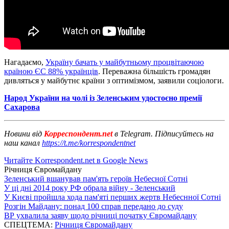
Нагадаємо,
Україну бачать у майбутньому процвітаючою
країною ЄС 88% українців
. Переважна більшість громадян
дивляться у майбутнє країни з оптимізмом, заявили соціологи.
Народ України на чолі із Зеленським удостоєно премії
Сахарова
Новини від
Корреспондент.net
в Telegram. Підписуйтесь на
наш канал
https://t.me/korrespondentnet
Читайте Korrespondent.net в Google News
Річниця Євромайдану
Зеленський вшанував пам'ять героїв Небесної Сотні
У ці дні 2014 року РФ обрала війну - Зеленський
У Києві пройшла хода пам'яті перших жертв Небеснної Сотні
Розгін Майдану: понад 100 справ передано до суду
ВР ухвалила заяву щодо річниці початку Євромайдану
СПЕЦТЕМА:
Річниця Євромайдану