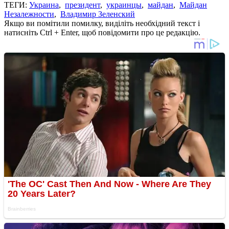
ТЕГИ:
Украина
,
президент
,
украинцы
,
майдан
,
Майдан
Незалежности
,
Владимир Зеленский
Якщо ви помітили помилку, виділіть необхідний текст і
натисніть Ctrl + Enter, щоб повідомити про це редакцію.