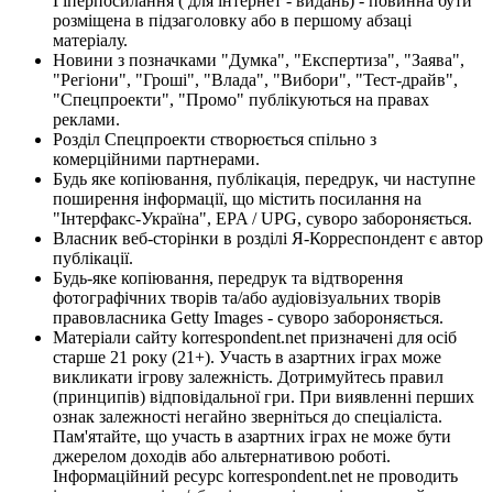
Гіперпосилання ( для інтернет - видань) - повинна бути
розміщена в підзаголовку або в першому абзаці
матеріалу.
Новини з позначками "Думка", "Експертиза", "Заява",
"Регіони", "Гроші", "Влада", "Вибори", "Тест-драйв",
"Спецпроекти", "Промо" публікуються на правах
реклами.
Розділ Спецпроекти створюється спільно з
комерційними партнерами.
Будь яке копіювання, публікація, передрук, чи наступне
поширення інформації, що містить посилання на
"Інтерфакс-Україна", EPA / UPG, суворо забороняється.
Власник веб-сторінки в розділі Я-Корреспондент є автор
публікації.
Будь-яке копіювання, передрук та відтворення
фотографічних творів та/або аудіовізуальних творів
правовласника Getty Images - суворо забороняється.
Матеріали сайту korrespondent.net призначені для осіб
старше 21 року (21+). Участь в азартних іграх може
викликати ігрову залежність. Дотримуйтесь правил
(принципів) відповідальної гри. При виявленні перших
ознак залежності негайно зверніться до спеціаліста.
Пам'ятайте, що участь в азартних іграх не може бути
джерелом доходів або альтернативою роботі.
Інформаційний ресурс korrespondent.net не проводить