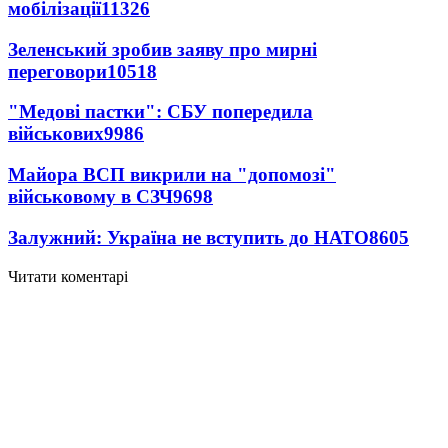
мобілізації
11326
Зеленський зробив заяву про мирні
переговори
10518
"Медові пастки": СБУ попередила
військових
9986
Майора ВСП викрили на "допомозі"
військовому в СЗЧ
9698
Залужний: Україна не вступить до НАТО
8605
Читати коментарі