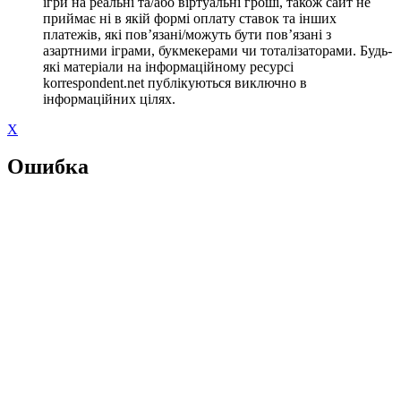
ігри на реальні та/або віртуальні гроші, також сайт не
приймає ні в якій формі оплату ставок та інших
платежів, які пов’язані/можуть бути пов’язані з
азартними іграми, букмекерами чи тоталізаторами. Будь-
які матеріали на інформаційному ресурсі
korrespondent.net публікуються виключно в
інформаційних цілях.
X
Ошибка