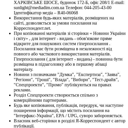
ХАРКІВСЬКЕ ШОСЕ, будинок 172-Б, офіс 208/1 E-mail:
sunlight@mediadim.com.ua
Телефон: 044-205-43-00
Ідентифікатор медіа – R40-06068
Використання будь-яких матеріалів, розміщених на
сайті, дозволяється за умови посилання на
Корреспондент.net.
При копіюванні матеріалів зі сторінки « Новини України
і світу» , для інтернет - видань - обов'язкове пряме
відкрите для пошукових систем гіперпосилання .
Посилання має бути розміщена в незалежності від
повного або часткового використання матеріалів.
Гіперпосилання ( для інтернет - видань) - повинна бути
розміщена в підзаголовку або в першому абзаці
матеріалу.
Новини з позначками "Думка", "Експертиза", "Заява",
"Регіони", "Гроші", "Влада", "Вибори", "Тест-драйв",
"Спецпроекти", "Промо" публікуються на правах
реклами.
Розділ Спецпроекти створюється спільно з
комерційними партнерами.
Будь яке копіювання, публікація, передрук, чи наступне
поширення інформації, що містить посилання на
"Інтерфакс-Україна", EPA / UPG, суворо забороняється.
Власник веб-сторінки в розділі Я-Корреспондент є автор
публікації.