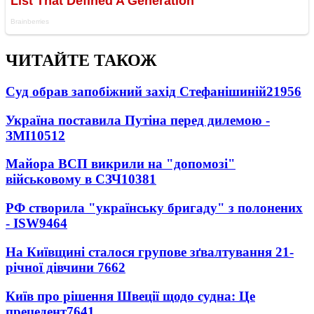
ЧИТАЙТЕ ТАКОЖ
Суд обрав запобіжний захід Стефанішиній
21956
Україна поставила Путіна перед дилемою -
ЗМІ
10512
Майора ВСП викрили на "допомозі"
військовому в СЗЧ
10381
РФ створила "українську бригаду" з полонених
- ISW
9464
На Київщині сталося групове зґвалтування 21-
річної дівчини
7662
Київ про рішення Швеції щодо судна: Це
прецедент
7641