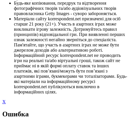
Будь-яке копіювання, передрук та відтворення
фотографічних творів та/або аудіовізуальних творів
правовласника Getty Images - суворо забороняється.
Матеріали сайту korrespondent.net призначені для осіб
старше 21 року (21+). Участь в азартних іграх може
викликати ігрову залежність. Дотримуйтесь правил
(принципів) відповідальної гри. При виявленні перших
ознак залежності негайно зверніться до спеціаліста.
Пам'ятайте, що участь в азартних іграх не може бути
джерелом доходів або альтернативою роботі.
Інформаційний ресурс korrespondent.net не проводить
ігри на реальні та/або віртуальні гроші, також сайт не
приймає ні в якій формі оплату ставок та інших
платежів, які пов’язані/можуть бути пов’язані з
азартними іграми, букмекерами чи тоталізаторами. Будь-
які матеріали на інформаційному ресурсі
korrespondent.net публікуються виключно в
інформаційних цілях.
X
Ошибка