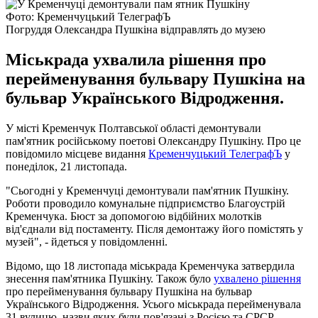
Фото: Кременчуцький ТелеграфЪ
Погруддя Олександра Пушкіна відправлять до музею
Міськрада ухвалила рішення про
перейменування бульвару Пушкіна на
бульвар Українського Відродження.
У місті Кременчук Полтавської області демонтували
пам'ятник російському поетові Олександру Пушкіну. Про це
повідомило місцеве видання
Кременчуцький ТелеграфЪ
у
понеділок, 21 листопада.
"Сьогодні у Кременчуці демонтували пам'ятник Пушкіну.
Роботи проводило комунальне підприємство Благоустрій
Кременчука. Бюст за допомогою відбійних молотків
від'єднали від постаменту. Після демонтажу його помістять у
музей", - йдеться у повідомленні.
Відомо, що 18 листопада міськрада Кременчука затвердила
знесення пам'ятника Пушкіну. Також було
ухвалено рішення
про перейменування бульвару Пушкіна на бульвар
Українського Відродження. Усього міськрада перейменувала
31 вулицю, назви яких були пов'язані з Росією та СРСР.