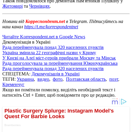
Також повідомлялося про демонтаж пам'ятників Пушкіну у
Житомирі
та
Чернівцях
.
Новини від
Корреспондент.net
в Telegram. Підписуйтесь на
наш канал
https://t.me/korrespondentnet
Читайте Korrespondent.net в Google News
Декомунізація в Україні
Рада перейменувала понад 320 населених пунктів
Україна змінила 22 географічні назви у Криму
У Києві на Алеї міст-героїв прибрали Москву та Мінськ
Рада проголосувала за перейменування Южноукраїнська
Рада перейменувала понад 320 населених пунктів
СПЕЦТЕМА:
Декомунізація в Україні
ТЕГИ:
Украина
,
видео
,
фото
,
Полтавская область
,
поэт
,
Кременчуг
Якщо ви помітили помилку, виділіть необхідний текст і
натисніть Ctrl + Enter, щоб повідомити про це редакцію.