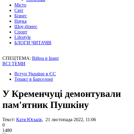
Місто
Світ
Бізнес
Наука
Шоу-бізнес
Спорт
Lifestyle
БЛОГИ ЧИТАЧІВ
СПЕЦТЕМА:
Війна в Ірані
ВСІ ТЕМИ
Вступ України в ЄС
Теракт в Барселоні
У Кременчуці демонтували
пам'ятник Пушкіну
Текст:
Катя Юськів
, 21 листопада 2022, 11:06
0
1480