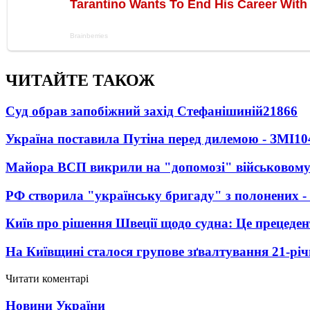
ЧИТАЙТЕ ТАКОЖ
Суд обрав запобіжний захід Стефанішиній
21866
Україна поставила Путіна перед дилемою - ЗМІ
10
Майора ВСП викрили на "допомозі" військовому
РФ створила "українську бригаду" з полонених -
Київ про рішення Швеції щодо судна: Це прецеден
На Київщині сталося групове зґвалтування 21-річ
Читати коментарі
Новини України