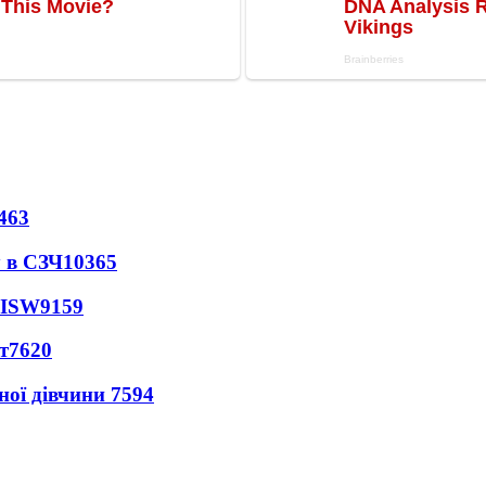
463
 в СЗЧ
10365
 ISW
9159
т
7620
ної дівчини
7594