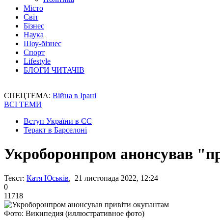
Місто
Світ
Бізнес
Наука
Шоу-бізнес
Спорт
Lifestyle
БЛОГИ ЧИТАЧІВ
СПЕЦТЕМА:
Війна в Ірані
ВСІ ТЕМИ
Вступ України в ЄС
Теракт в Барселоні
Укроборонпром анонсував "п
Текст:
Катя Юськів
, 21 листопада 2022, 12:24
0
11718
Фото: Википедия (иллюстративное фото)