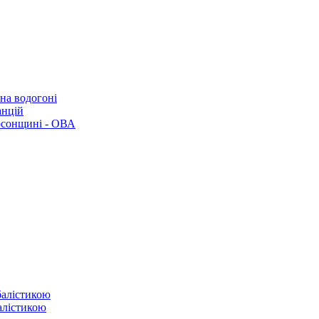
 на водогоні
анцій
рсонщині - ОВА
балістикою