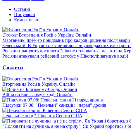
Останні
Популярні
Коментовані
Сюжет
Вторгнення Росії в Україну. Онлайн
Марганець: прем'єр повідомив про кадрові рішення після аварії
Зеленський: В Україні не залишилося неушкоджених електрост
Росіяни планують посилити "вільне полювання" на авто на Хе
Росіяни атакували рейсовий автобус у Нікополі: загинув водій
Сюжети
Вторгнення Росії в Україну. Онлайн
Війна на Близькому Сході. Онлайн
Підсумки 07.08: "Пекельні" санкції і "парад" дронів
Пекельні санкції. Рішення Сената США
"Полювати на лучника, а не на стрілу". Як Україні боротись з 