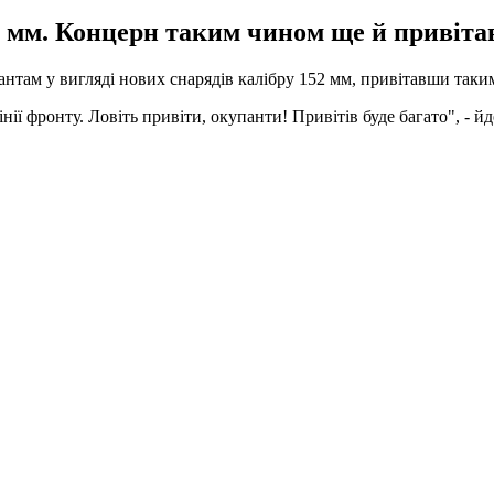
2 мм. Концерн таким чином ще й привітав
нтам у вигляді нових снарядів калібру 152 мм, привітавши таким
інії фронту. Ловіть привіти, окупанти! Привітів буде багато", - й