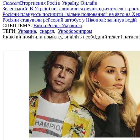
Сюжет
Вторгнення Росії в Україну. Онлайн
Зеленський: В Україні не залишилося неушкоджених електрост
Росіяни планують посилити "вільне полювання" на авто на Хе
Росіяни атакували рейсовий автобус у Нікополі: загинув водій
СПЕЦТЕМА:
Війна Росії з Україною
ТЕГИ:
Украина
,
снаряд
,
Укроборонпром
Якщо ви помітили помилку, виділіть необхідний текст і натисніт