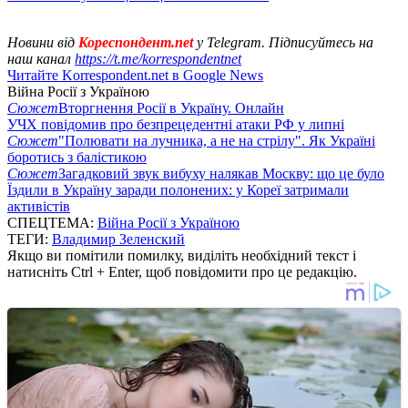
Новини від
Кореспондент.net
у Telegram. Підписуйтесь на
наш канал
https://t.me/korrespondentnet
Читайте Korrespondent.net в Google News
Війна Росії з Україною
Сюжет
Вторгнення Росії в Україну. Онлайн
УЧХ повідомив про безпрецедентні атаки РФ у липні
Сюжет
"Полювати на лучника, а не на стрілу". Як Україні
боротись з балістикою
Сюжет
Загадковий звук вибуху налякав Москву: що це було
Їздили в Україну заради полонених: у Кореї затримали
активістів
СПЕЦТЕМА:
Війна Росії з Україною
ТЕГИ:
Владимир Зеленский
Якщо ви помітили помилку, виділіть необхідний текст і
натисніть Ctrl + Enter, щоб повідомити про це редакцію.