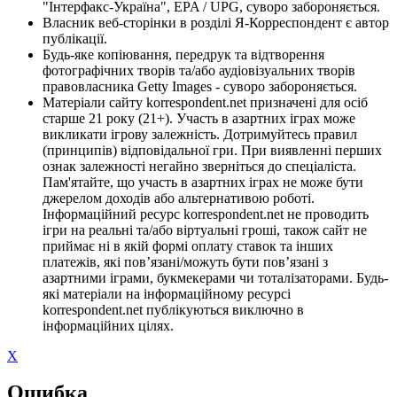
"Інтерфакс-Україна", EPA / UPG, суворо забороняється.
Власник веб-сторінки в розділі Я-Корреспондент є автор
публікації.
Будь-яке копіювання, передрук та відтворення
фотографічних творів та/або аудіовізуальних творів
правовласника Getty Images - суворо забороняється.
Матеріали сайту korrespondent.net призначені для осіб
старше 21 року (21+). Участь в азартних іграх може
викликати ігрову залежність. Дотримуйтесь правил
(принципів) відповідальної гри. При виявленні перших
ознак залежності негайно зверніться до спеціаліста.
Пам'ятайте, що участь в азартних іграх не може бути
джерелом доходів або альтернативою роботі.
Інформаційний ресурс korrespondent.net не проводить
ігри на реальні та/або віртуальні гроші, також сайт не
приймає ні в якій формі оплату ставок та інших
платежів, які пов’язані/можуть бути пов’язані з
азартними іграми, букмекерами чи тоталізаторами. Будь-
які матеріали на інформаційному ресурсі
korrespondent.net публікуються виключно в
інформаційних цілях.
X
Ошибка