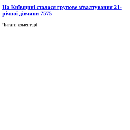
На Київщині сталося групове зґвалтування 21-
річної дівчини
7575
Читати коментарі