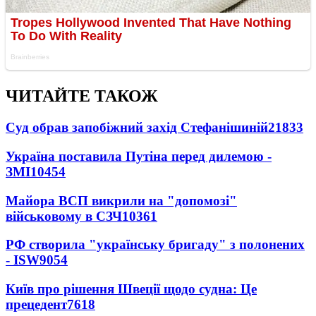
ЧИТАЙТЕ ТАКОЖ
Суд обрав запобіжний захід Стефанішиній
21833
Україна поставила Путіна перед дилемою -
ЗМІ
10454
Майора ВСП викрили на "допомозі"
військовому в СЗЧ
10361
РФ створила "українську бригаду" з полонених
- ISW
9054
Київ про рішення Швеції щодо судна: Це
прецедент
7618