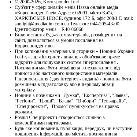
© 2000-2026, Korrespondent.net
Суб'єкт у сфері онлайн-медіа Назва онлайн-медіа –
«КореспонденТ.net» Адреса: 02091, місто Київ,
ХАРКІВСЬКЕ ШОСЕ, будинок 172-Б, офіс 208/1 E-mail:
sunlight@mediadim.com.ua
Телефон: 044-205-43-00
Ідентифікатор медіа – R40-06068
Використання будь-яких матеріалів, розміщених на
сайті, дозволяється за умови посилання на
Корреспондент.net.
При копіюванні матеріалів зі сторінки « Новини України
і світу» , для інтернет - видань - обов'язкове пряме
відкрите для пошукових систем гіперпосилання .
Посилання має бути розміщена в незалежності від
повного або часткового використання матеріалів.
Гіперпосилання ( для інтернет - видань) - повинна бути
розміщена в підзаголовку або в першому абзаці
матеріалу.
Новини з позначками "Думка", "Експертиза", "Заява",
"Регіони", "Гроші", "Влада", "Вибори", "Тест-драйв",
"Спецпроекти", "Промо" публікуються на правах
реклами.
Розділ Спецпроекти створюється спільно з
комерційними партнерами.
Будь яке копіювання, публікація, передрук, чи наступне
поширення інформації, що містить посилання на