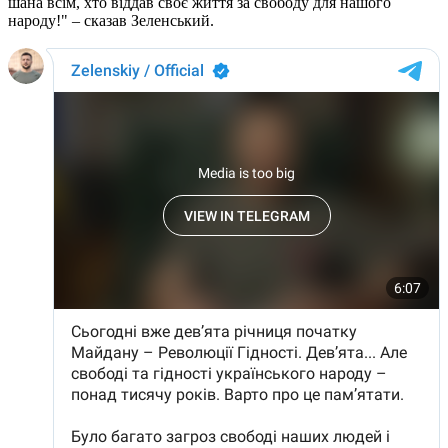
шана всім, хто віддав своє життя за свободу для нашого
народу!" – сказав Зеленський.