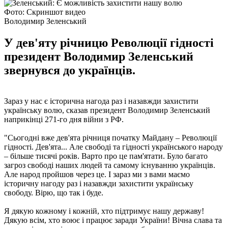
Фото: Скриншот видео
Володимир Зеленський
У дев'яту річницю Революції гідності
президент Володимир Зеленський
звернувся до українців.
Зараз у нас є історична нагода раз і назавжди захистити
українську волю, сказав президент Володимир Зеленський
наприкінці 271-го дня війни з РФ.
"Сьогодні вже дев'ята річниця початку Майдану – Революції
гідності. Дев'ята... Але свободі та гідності українського народу
– більше тисячі років. Варто про це пам'ятати. Було багато
загроз свободі наших людей та самому існуванню українців.
Але народ пройшов через це. І зараз ми з вами маємо
історичну нагоду раз і назавжди захистити українську
свободу. Вірю, що так і буде.
Я дякую кожному і кожній, хто підтримує нашу державу!
Дякую всім, хто воює і працює заради України! Вічна слава та